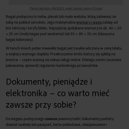
Plecak podróżny 40x20x25 męski damski czarny Chicago
Bagaż podręczny to torba, plecak lub mała walizka, którą zabierasz ze
sobą na pokład samolotu. Jego maksymalne
wymiary i waga
zależą od
linii lotniczej i taryfy biletu. Najczęściej spotykane wymiary to ok. 40 × 20
× 25 cm (mały bagaż pod siedzenie) lub 55 × 40 × 20 cm (klasyczny
bagaż kabinowy).
W tanich liniach jeden niewielki bagaż jest zwykle wliczony w cenę biletu,
a większy wymaga dopłaty. Przekroczenie limitu kończy się opłatą na
bramce – często wyższą niż zakup usługi online. Dlatego zanim zaczniesz
pakowanie, sprawdź regulamin konkretnego przewoźnika.
Dokumenty, pieniądze i
elektronika – co warto mieć
zawsze przy sobie?
Do bagażu podręcznego
zawsze
powinny trafić dokumenty podróży:
dowód osobisty lub paszport, karta pokładowa, ubezpieczenie i