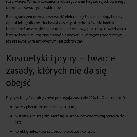
rezerwacje. W razie opóźnienia lub zagubienia bagażu rejestrowanego
unikniesz poważnych problemów.
Bez ograniczeń możesz przewozić elektronikę: telefon, laptop, tablet,
aparat fotograficzny, słuchawki czy czytnik e-booków. Na kontroli
bezpieczeństwa większe urządzenia trzeba wyjąć z torby.
Powerbanki i
baterie litowe
muszą znajdować się wyłącznie w bagażu podręcznym –
ich przewóz w rejestrowanym jest zabroniony.
Kosmetyki i płyny – twarde
zasady, których nie da się
obejść
Płyny w bagażu podręcznym podlegają zasadzie 100/1 l. Oznacza to, że:
każdy płyn może mieć maks. 100 ml,
wszystkie muszą zmieścić się w jednej przezroczystej torebce do 1
litra,
torebkę należy okazać osobno podczas kontroli.