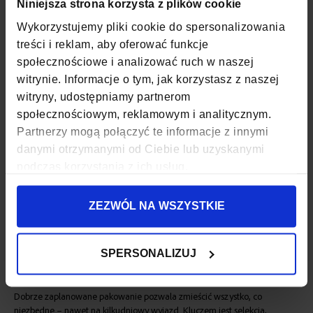
Niniejsza strona korzysta z plików cookie
Zakazane są m.in.:
Wykorzystujemy pliki cookie do spersonalizowania
noże, nożyczki, pilniki metalowe, multitool’e,
treści i reklam, aby oferować funkcje
spraye powyżej 100 ml,
społecznościowe i analizować ruch w naszej
substancje łatwopalne,
witrynie. Informacje o tym, jak korzystasz z naszej
narzędzia i ostre przedmioty.
witryny, udostępniamy partnerom
społecznościowym, reklamowym i analitycznym.
Jeśli masz wątpliwości co do konkretnego przedmiotu, lepiej spakować go
do bagażu rejestrowanego lub zostawić w domu.
Partnerzy mogą połączyć te informacje z innymi
danymi otrzymanymi od Ciebie lub uzyskanymi
Jak spakować bagaż podręczny
podczas korzystania z ich usług.
bez błędów?
ZEZWÓL NA WSZYSTKIE
Bagaż podręczny to nie loteria, lecz gra według jasno określonych zasad.
Trzymając się limitów wymiarów, zasad dotyczących płynów i listy
SPERSONALIZUJ
przedmiotów zabronionych, unikniesz stresu na lotnisku i dodatkowych
kosztów.
Dobrze zaplanowane pakowanie pozwala zmieścić wszystko, co
niezbędne – nawet na kilkudniowy wyjazd. Kluczem jest selekcja,