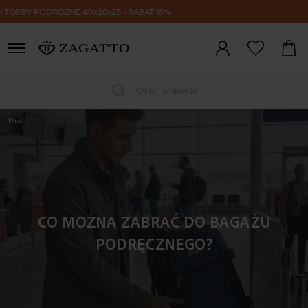
RÓŻNE 40x20x25 - RABAT 15%
Z K
Zaloguj
się
Szukaj w sklepie
Wróć
CO MOŻNA ZABRAĆ DO BAGAŻU
PODRĘCZNEGO?