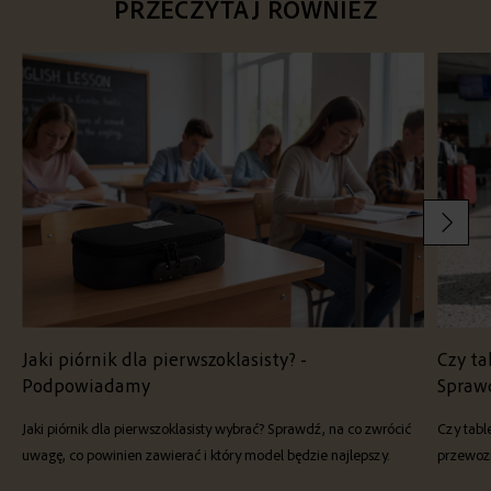
PRZECZYTAJ RÓWNIEŻ
Jaki piórnik dla pierwszoklasisty? -
Czy ta
Podpowiadamy
Spraw
Jaki piórnik dla pierwszoklasisty wybrać? Sprawdź, na co zwrócić
Czy tabl
uwagę, co powinien zawierać i który model będzie najlepszy.
przewozi