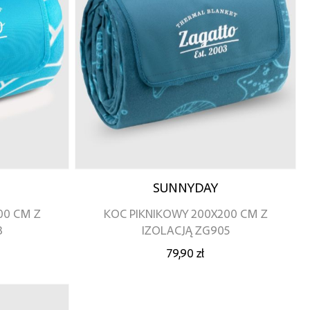
SUNNYDAY
00 CM Z
KOC PIKNIKOWY 200X200 CM Z
3
IZOLACJĄ ZG905
79,90 zł