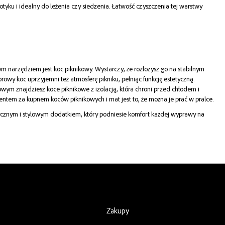
yku i idealny do leżenia czy siedzenia. Łatwość czyszczenia tej warstwy
 narzędziem jest koc piknikowy. Wystarczy, że rozłożysz go na stabilnym
rowy koc uprzyjemni też atmosferę pikniku, pełniąc funkcję estetyczną.
ym znajdziesz koce piknikowe z izolacją, która chroni przed chłodem i
entem za kupnem koców piknikowych i mat jest to, że można je prać w pralce.
tycznym i stylowym dodatkiem, który podniesie komfort każdej wyprawy na
Zakupy