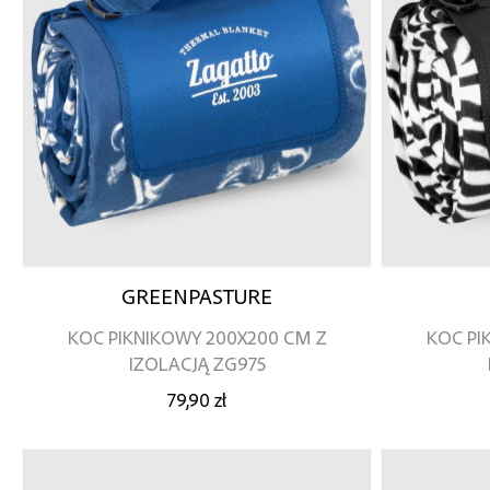
GREENPASTURE
KOC PIKNIKOWY 200X200 CM Z
KOC PI
IZOLACJĄ ZG975
79,90 zł