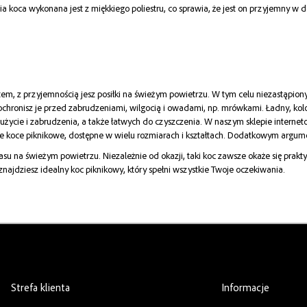
oca wykonana jest z miękkiego poliestru, co sprawia, że jest on przyjemny w dot
, z przyjemnością jesz posiłki na świeżym powietrzu. W tym celu niezastąpionym
ochronisz je przed zabrudzeniami, wilgocią i owadami, np. mrówkami. Ładny, kolo
cie i zabrudzenia, a także łatwych do czyszczenia. W naszym sklepie internetow
Duże koce piknikowe, dostępne w wielu rozmiarach i kształtach. Dodatkowym argum
su na świeżym powietrzu. Niezależnie od okazji, taki koc zawsze okaże się prak
 znajdziesz idealny koc piknikowy, który spełni wszystkie Twoje oczekiwania.
Strefa klienta
Informacje