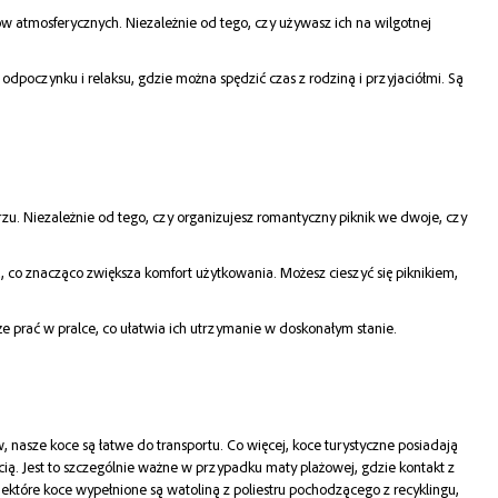
ów atmosferycznych. Niezależnie od tego, czy używasz ich na wilgotnej
poczynku i relaksu, gdzie można spędzić czas z rodziną i przyjaciółmi. Są
zu. Niezależnie od tego, czy organizujesz romantyczny piknik we dwoje, czy
 co znacząco zwiększa komfort użytkowania. Możesz cieszyć się piknikiem,
że prać w pralce, co ułatwia ich utrzymanie w doskonałym stanie.
nasze koce są łatwe do transportu. Co więcej, koce turystyczne posiadają
ią. Jest to szczególnie ważne w przypadku maty plażowej, gdzie kontakt z
niektóre koce wypełnione są watoliną z poliestru pochodzącego z recyklingu,