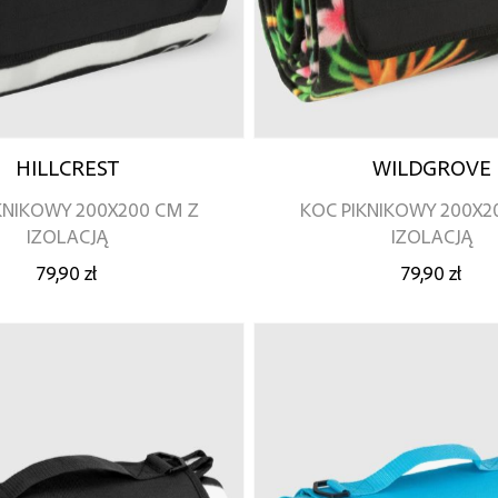
HILLCREST
WILDGROVE
KNIKOWY 200X200 CM Z
KOC PIKNIKOWY 200X2
IZOLACJĄ
IZOLACJĄ
79,90 zł
79,90 zł