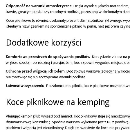
Odporność na warunki atmosferyczne
. Dzięki wysokiej jakości materiało
trawie, gorącym piasku czy chłodnym podłożu, pozostaną w doskonałym stan
Koce piknikowe to również doskonały prezent dla miłośników aktywnego wypoc
idealnym rozwiązaniem na spontaniczne pikniki w parku, nad jeziorem czy n
Dodatkowe korzyści
Komfortowa przestrzeń do spożywania posiłków
. Korzystanie z koca na
większe spotkanie z rodziną i przyjaciółmi, koc zapewni wygodne miejsce do s
Ochrona przed wilgocią i chłodem
. Dodatkowa warstwa izolacyjna w kocach
nie martwiąc się o nieprzyjemne warunki podłoża.
Łatwość w czyszczeniu
. Po zakończeniu pikniku koce piknikowe można łatwo 
Koce piknikowe na kemping
Planując kemping lub wyjazd pod namiot, koc piknikowy staje się nieodzowny
dwuwarstwową konstrukcję. Spodnia warstwa wykonana jest z PE z powłoką alu
piaskiem i wilgocią jest nieunikniony. Dzięki tej warstwie do koca nie przywi