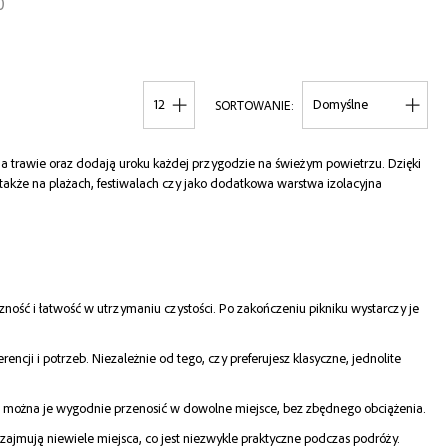
0
POKAŻ
SORTOWANIE
na trawie oraz dodają uroku każdej przygodzie na świeżym powietrzu. Dzięki
 także na plażach, festiwalach czy jako dodatkowa warstwa izolacyjna
ność i łatwość w utrzymaniu czystości. Po zakończeniu pikniku wystarczy je
cji i potrzeb. Niezależnie od tego, czy preferujesz klasyczne, jednolite
emu można je wygodnie przenosić w dowolne miejsce, bez zbędnego obciążenia.
 zajmują niewiele miejsca, co jest niezwykle praktyczne podczas podróży.