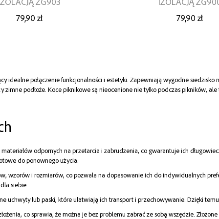
IZOLACJĄ ZG903
IZOLACJĄ ZG90
79,90 zł
79,90 zł
y idealne połączenie funkcjonalności i estetyki. Zapewniają wygodne siedzisko 
zy zimne podłoże. Koce piknikowe są nieocenione nie tylko podczas pikników, ale
ch
materiałów odpornych na przetarcia i zabrudzenia, co gwarantuje ich długowiecz
e gotowe do ponownego użycia.
w, wzorów i rozmiarów, co pozwala na dopasowanie ich do indywidualnych preferen
dla siebie.
ne uchwyty lub paski, które ułatwiają ich transport i przechowywanie. Dzięki t
 złożenia, co sprawia, że można je bez problemu zabrać ze sobą wszędzie. Złożone