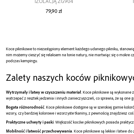
IZOLACJĄ ZG904
79,90 zł
Koce piknikowe to niezastąpiony element każdego udanego pikniku, stanowiąc
nim możemy cieszyć się relaksem na łonie natury, nie martwiąc się o mokre c
podczas kempingu.
Zalety naszych koców piknikowy
Wytrzymały i łatwy w czyszczeniu materiał
. Koce piknikowe są wykonane z 
wytrzepać z resztek jedzenia i innych zanieczyszczeń, co sprawia, że są on
Bogata różnorodność
. Koce piknikowe dostępne są w szerokiej gamie koloró
wzory, czy bardziej kolorowe i wzorzyste tkaniny, z pewnością znajdziesz coś 
Praktyczne uchwyty i paski
. Większość koców piknikowych posiada praktycz
Mobilność i łatwość przechowywania
. Koce piknikowe są lekkie i łatwe do