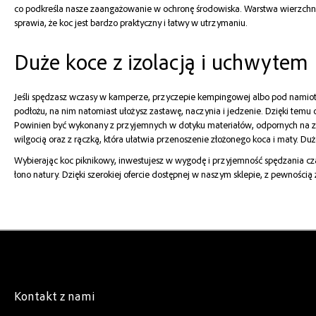
co podkreśla nasze zaangażowanie w ochronę środowiska. Warstwa wierzchnia k
sprawia, że koc jest bardzo praktyczny i łatwy w utrzymaniu.
Duże koce z izolacją i uchwytem
Jeśli spędzasz wczasy w kamperze, przyczepie kempingowej albo pod namiotem
podłożu, na nim natomiast ułożysz zastawę, naczynia i jedzenie. Dzięki temu 
Powinien być wykonany z przyjemnych w dotyku materiałów, odpornych na zuży
wilgocią oraz z rączką, która ułatwia przenoszenie złożonego koca i maty. 
Wybierając koc piknikowy, inwestujesz w wygodę i przyjemność spędzania cza
łono natury. Dzięki szerokiej ofercie dostępnej w naszym sklepie, z pewnością
Kontakt z nami