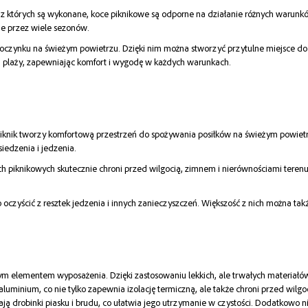
m, z których są wykonane, koce piknikowe są odporne na działanie różnych warunk
ie przez wiele sezonów.
zynku na świeżym powietrzu. Dzięki nim można stworzyć przytulne miejsce do od
a plaży, zapewniając komfort i wygodę w każdych warunkach.
 piknik tworzy komfortową przestrzeń do spożywania posiłków na świeżym powietr
iedzenia i jedzenia.
 piknikowych skutecznie chroni przed wilgocią, zimnem i nierównościami terenu,
oczyścić z resztek jedzenia i innych zanieczyszczeń. Większość z nich można tak
m elementem wyposażenia. Dzięki zastosowaniu lekkich, ale trwałych materiałów, 
minium, co nie tylko zapewnia izolację termiczną, ale także chroni przed wilgoc
erają drobinki piasku i brudu, co ułatwia jego utrzymanie w czystości. Dodatkowo 