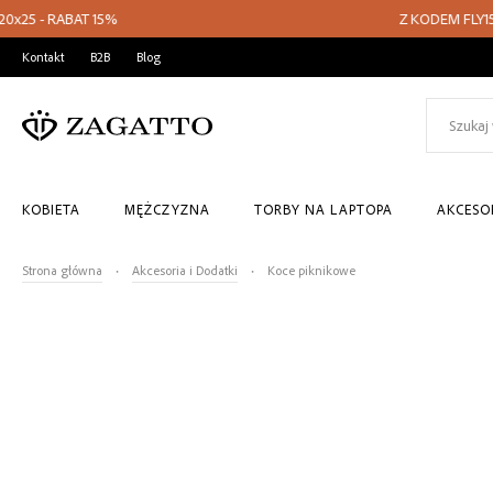
 15%
Z KODEM FLY15 - PLECAKI I
PRZEJDŹ
Kontakt
B2B
Blog
DO
TREŚCI
KOBIETA
MĘŻCZYZNA
TORBY NA LAPTOPA
AKCESOR
Strona główna
Akcesoria i Dodatki
Koce piknikowe