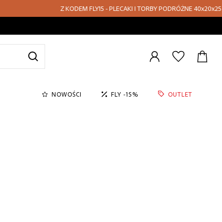
Z KODEM FLY15 - PLECAKI I TORBY PODRÓŻNE 40x20x25 - RABAT 15%
Zaloguj
się
NOWOŚCI
FLY -15%
OUTLET