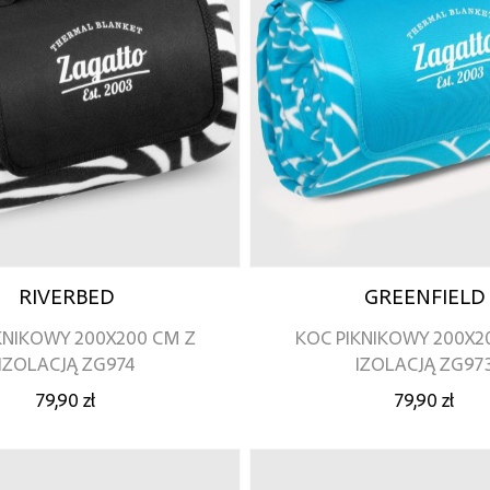
RIVERBED
GREENFIELD
KNIKOWY 200X200 CM Z
KOC PIKNIKOWY 200X2
IZOLACJĄ ZG974
IZOLACJĄ ZG97
79,90 zł
79,90 zł