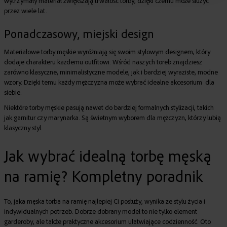
wytrzymały materiał
zwiększają trwałość torby, dzięki czemu może służyć
przez wiele lat.
Ponadczasowy, miejski design
Materiałowe torby męskie wyróżniają się swoim stylowym designem, który
dodaje charakteru każdemu outfitowi. Wśród naszych toreb znajdziesz
zarówno klasyczne, minimalistyczne modele, jak i bardziej wyraziste, modne
wzory. Dzięki temu każdy mężczyzna może wybrać idealne akcesorium dla
siebie.
Niektóre torby męskie pasują nawet do bardziej formalnych stylizacji, takich
jak garnitur czy marynarka. Są świetnym wyborem dla mężczyzn, którzy lubią
klasyczny styl.
Jak wybrać idealną torbę męską
na ramię? Kompletny poradnik
To, jaka
męska torba na ramię
najlepiej Ci posłuży, wynika ze stylu życia i
indywidualnych potrzeb. Dobrze dobrany model to nie tylko element
garderoby, ale także praktyczne akcesorium ułatwiające codzienność. Oto