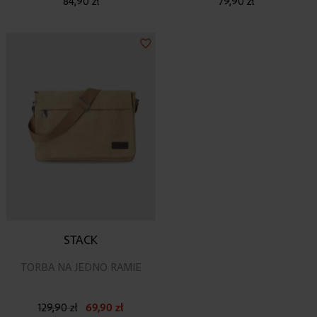
84,90 zł
79,90 zł
Dodaj
do
listy
życzeń
STACK
TORBA NA JEDNO RAMIE
129,90 zł
69,90 zł