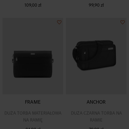
109,00 zł
99,90 zł
Dodaj
Do
do
do
listy
lis
życzeń
ży
FRAME
ANCHOR
DUŻA TORBA MATERIAŁOWA
DUŻA CZARNA TORBA NA
NA RAMIĘ
RAMIE