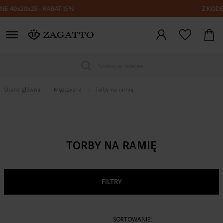
x25 - RABAT 15%
Z KODEM FLY15 -
Zaloguj
się
Szukaj w sklepie
Strona główna
Mężczyzna
Torby na ramię
TORBY NA RAMIĘ
FILTRY
SORTOWANIE