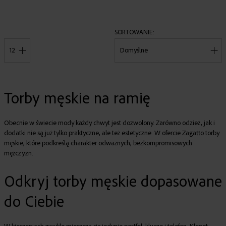
SORTOWANIE
POKAŻ
Torby męskie na ramię
Obecnie w świecie mody każdy chwyt jest dozwolony. Zarówno odzież, jak i
dodatki nie są już tylko praktyczne, ale też estetyczne. W ofercie Zagatto torby
męskie, które podkreślą charakter odważnych, bezkompromisowych
mężczyzn.
Odkryj torby męskie dopasowane
do Ciebie
W kieszeniach zwykle mieszczą się jedynie portfel, klucze i telefon. Kłopot