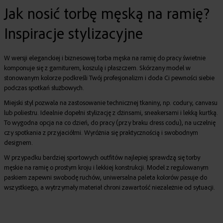
Jak nosić torbę męską na ramię?
Inspiracje stylizacyjne
W wersji eleganckiej i biznesowej
torba męska na ramię do pracy
świetnie
komponuje się z garniturem, koszulą i płaszczem. Skórzany model w
stonowanym kolorze podkreśli Twój profesjonalizm i doda Ci pewności siebie
podczas spotkań służbowych.
Miejski styl pozwala na zastosowanie technicznej tkaniny, np. codury, canvasu
lub poliestru. Idealnie dopełni stylizację z dżinsami, sneakersami i lekką kurtką.
To wygodna opcja na co dzień, do pracy (przy braku dress codu), na uczelnię
czy spotkania z przyjaciółmi. Wyróżnia się praktycznością i swobodnym
designem.
W przypadku bardziej sportowych outfitów najlepiej sprawdzą się
torby
męskie na ramię
o prostym kroju i lekkiej konstrukcji. Model z regulowanym
paskiem zapewni swobodę ruchów, uniwersalna paleta kolorów pasuje do
wszystkiego, a wytrzymały materiał chroni zawartość niezależnie od sytuacji.