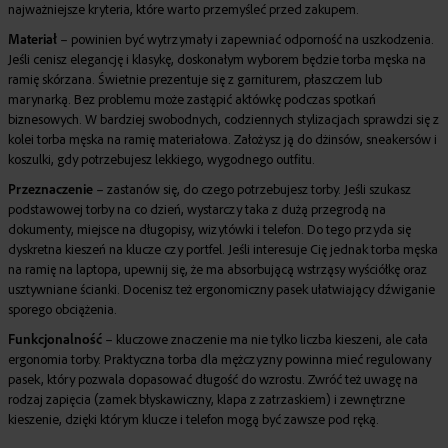
najważniejsze kryteria, które warto przemyśleć przed zakupem.
Materiał
– powinien być wytrzymały i zapewniać odporność na uszkodzenia.
Jeśli cenisz elegancję i klasykę, doskonałym wyborem będzie
torba męska na
ramię skórzana
. Świetnie prezentuje się z garniturem, płaszczem lub
marynarką. Bez problemu może zastąpić aktówkę podczas spotkań
biznesowych. W bardziej swobodnych, codziennych stylizacjach sprawdzi się z
kolei
torba męska na ramię materiałowa
. Założysz ją do dżinsów, sneakersów i
koszulki, gdy potrzebujesz lekkiego, wygodnego outfitu.
Przeznaczenie
– zastanów się, do czego potrzebujesz torby. Jeśli szukasz
podstawowej torby na co dzień, wystarczy taka z dużą przegrodą na
dokumenty, miejsce na długopisy, wizytówki i telefon. Do tego przyda się
dyskretna kieszeń na klucze czy portfel. Jeśli interesuje Cię jednak
torba męska
na ramię na laptopa
, upewnij się, że ma absorbującą wstrząsy wyściółkę oraz
usztywniane ścianki. Docenisz też ergonomiczny pasek ułatwiający dźwiganie
sporego obciążenia.
Funkcjonalność
– kluczowe znaczenie ma nie tylko liczba kieszeni, ale cała
ergonomia torby.
Praktyczna torba dla mężczyzny
powinna mieć
regulowany
pasek
, który pozwala dopasować długość do wzrostu. Zwróć też uwagę na
rodzaj zapięcia (zamek błyskawiczny, klapa z zatrzaskiem) i zewnętrzne
kieszenie, dzięki którym klucze i telefon mogą być zawsze pod ręką.