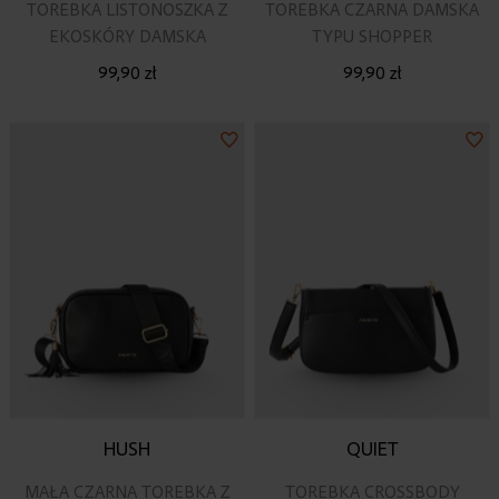
TOREBKA LISTONOSZKA Z
TOREBKA CZARNA DAMSKA
EKOSKÓRY DAMSKA
TYPU SHOPPER
99,90 zł
99,90 zł
Dodaj
Do
do
do
listy
lis
życzeń
ży
HUSH
QUIET
MAŁA CZARNA TOREBKA Z
TOREBKA CROSSBODY