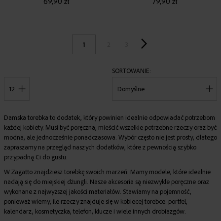
69,90 zł
79,90 zł
1
2
3
SORTOWANIE
POKAŻ
Damska torebka to dodatek, który powinien idealnie odpowiadać potrzebom
każdej kobiety. Musi być poręczna, mieścić wszelkie potrzebne rzeczy oraz być
modna, ale jednocześnie ponadczasowa. Wybór często nie jest prosty, dlatego
zapraszamy na przegląd naszych dodatków, które z pewnością szybko
przypadną Ci do gustu.
W Zagatto znajdziesz torebkę swoich marzeń. Mamy modele, które idealnie
nadają się do miejskiej dżungli. Nasze akcesoria są niezwykle poręczne oraz
wykonane z najwyższej jakości materiałów. Stawiamy na pojemność,
ponieważ wiemy, ile rzeczy znajduje się w kobiecej torebce: portfel,
kalendarz, kosmetyczka, telefon, klucze i wiele innych drobiazgów.