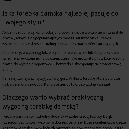
wiele!
Jaka torebka damska najlepiej pasuje do
Twojego stylu?
Aktualnie modne są różne rodzaje torebek, a każda wpisuje się w różne style i
okazje. Jednym z najpopularniejszych modeli jest listonoszka. Zwykle
wykonana jest ze skóry naturalnej, zamszu czy materiałów syntetycznych.
Klientki często wybierają także pojemne torebki-worki lub shopperki, które
świetnie sprawdzają się na co dzień. Elegancka uroczystość to z kolei idealna
okazja do wybrania kopertówki – bezbłędnie skomponuje się z wieczorową
suknią.
Pamiętaj, że najważniejszy jest Twój gust. Wybierz torebkę, która po prostu
najbardziej Ci się podoba. Panujące trendy to drugorzędna kwestia!
Dlaczego warto wybrać praktyczną i
wygodną torebkę damską?
Torebka damska to niezbędny dodatek w szafie każdej kobiety. Dzięki
różnorodności stylów i wzorów wybór jest ogromny. Dużą popularnością cieszą
się torebki damskie A4, w których mieszczą się dokumenty czy laptop. Jest to