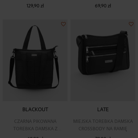
RAMIĘ
129,90 zł
69,90 zł
Dodaj
Do
do
do
listy
lis
życzeń
ży
BLACKOUT
LATE
CZARNA PIKOWANA
MIEJSKA TOREBKA DAMSKA
TOREBKA DAMSKA Z
CROSSBODY NA RAMIĘ
PASKIEM NA RAMIĘ