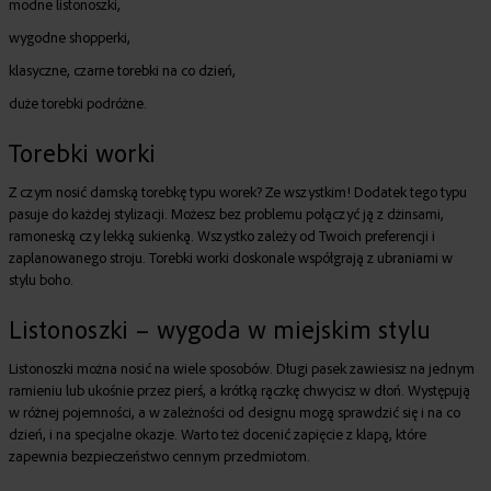
modne listonoszki,
wygodne shopperki,
klasyczne, czarne torebki na co dzień,
duże torebki podróżne.
Torebki worki
Z czym nosić damską torebkę typu worek? Ze wszystkim! Dodatek tego typu
pasuje do każdej stylizacji. Możesz bez problemu połączyć ją z dżinsami,
ramoneską czy lekką sukienką. Wszystko zależy od Twoich preferencji i
zaplanowanego stroju. Torebki worki doskonale współgrają z ubraniami w
stylu boho.
Listonoszki – wygoda w miejskim stylu
Listonoszki można nosić na wiele sposobów. Długi pasek zawiesisz na jednym
ramieniu lub ukośnie przez pierś, a krótką rączkę chwycisz w dłoń. Występują
w różnej pojemności, a w zależności od designu mogą sprawdzić się i na co
dzień, i na specjalne okazje. Warto też docenić zapięcie z klapą, które
zapewnia bezpieczeństwo cennym przedmiotom.