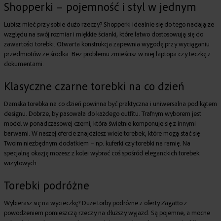
Shopperki – pojemność i styl w jednym
Lubisz mieć przy sobie dużo rzeczy?
Shopperki
idealnie się do tego nadają ze
względu na swój rozmiar i miękkie ścianki, które łatwo dostosowują się do
zawartości torebki. Otwarta konstrukcja zapewnia wygodę przy wyciąganiu
przedmiotów ze środka. Bez problemu zmieścisz w niej laptopa czy teczkę z
dokumentami.
Klasyczne czarne torebki na co dzień
Damska torebka
na co dzień powinna być praktyczna i uniwersalna pod kątem
designu. Dobrze, by pasowała do każdego outfitu. Trafnym wyborem jest
model w ponadczasowej czerni, która świetnie komponuje się z innymi
barwami. W naszej ofercie znajdziesz wiele torebek, które mogą stać się
Twoim niezbędnym dodatkiem – np.
kuferki
czy
torebki na ramię
. Na
specjalną okazję możesz z kolei wybrać coś spośród eleganckich
torebek
wizytowych
.
Torebki podróżne
Wybierasz się na wycieczkę? Duże torby podróżne z oferty Zagatto z
powodzeniem pomieszczą rzeczy na dłuższy wyjazd. Są pojemne, a mocne