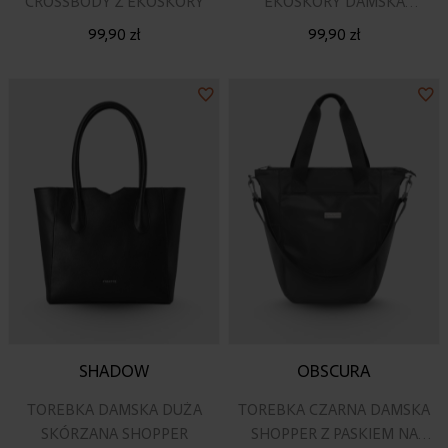
CROSSBODY Z EKOSKÓRY
EKOSKÓRY DAMSKA
CROSSBODY
99,90 zł
99,90 zł
Dodaj
Do
do
do
listy
lis
życzeń
ży
SHADOW
OBSCURA
TOREBKA DAMSKA DUŻA
TOREBKA CZARNA DAMSKA
SKÓRZANA SHOPPER
SHOPPER Z PASKIEM NA