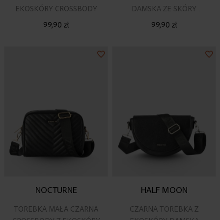
EKOSKÓRY CROSSBODY
DAMSKA ZE SKÓRY
EKOLOGICZNEJ
99,90 zł
99,90 zł
Dodaj
Do
do
do
listy
lis
życzeń
ży
NOCTURNE
HALF MOON
TOREBKA MAŁA CZARNA
CZARNA TOREBKA Z