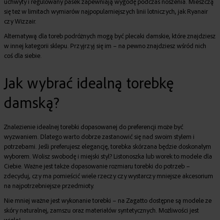
uchwyty i regulowany pasek zapewniają wygodę podczas noszenia. Mieszczą
się też w limitach wymiarów najpopularniejszych linii lotniczych, jak Ryanair
czy Wizzair.
Alternatywą dla toreb podróżnych mogą być
plecaki damskie
, które znajdziesz
w innej kategorii sklepu. Przyjrzyj się im – na pewno znajdziesz wśród nich
coś dla siebie.
Jak wybrać idealną torebkę
damską?
Znalezienie idealnej torebki dopasowanej do preferencji może być
wyzwaniem. Dlatego warto dobrze zastanowić się nad swoim stylem i
potrzebami. Jeśli preferujesz elegancję, torebka skórzana będzie doskonałym
wyborem. Wolisz swobodę i miejski styl? Listonoszka lub worek to modele dla
Ciebie. Ważne jest także dopasowanie rozmiaru torebki do potrzeb –
zdecyduj, czy ma pomieścić wiele rzeczy czy wystarczy mniejsze akcesorium
na najpotrzebniejsze przedmioty.
Nie mniej ważne jest wykonanie torebki – na Zagatto dostępne są modele ze
skóry naturalnej, zamszu oraz materiałów syntetycznych. Możliwości jest