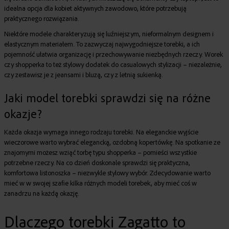
idealna opcja dla kobiet aktywnych zawodowo, które potrzebują
praktycznego rozwiązania.
Niektóre modele charakteryzują się luźniejszym, nieformalnym designem i
elastycznym materiałem. To zazwyczaj najwygodniejsze torebki, a ich
pojemność ułatwia organizację i przechowywanie niezbędnych rzeczy. Worek
czy shopperka to też stylowy dodatek do casualowych stylizacji – niezależnie,
czy zestawisz je z jeansami i bluzą, czy z letnią sukienką.
Jaki model torebki sprawdzi się na różne
okazje?
Każda okazja wymaga innego rodzaju torebki. Na eleganckie wyjście
wieczorowe warto wybrać elegancką, ozdobną kopertówkę. Na spotkanie ze
znajomymi możesz wziąć torbę typu shopperka – pomieści wszystkie
potrzebne rzeczy. Na co dzień doskonale sprawdzi się praktyczna,
komfortowa listonoszka – niezwykle stylowy wybór. Zdecydowanie warto
mieć w w swojej szafie kilka różnych modeli torebek, aby mieć coś w
zanadrzu na każdą okazję.
Dlaczego torebki Zagatto to