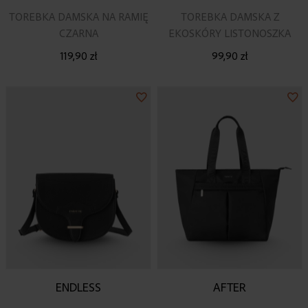
TOREBKA DAMSKA NA RAMIĘ
TOREBKA DAMSKA Z
CZARNA
EKOSKÓRY LISTONOSZKA
119,90 zł
99,90 zł
Dodaj
Do
do
do
listy
lis
życzeń
ży
ENDLESS
AFTER