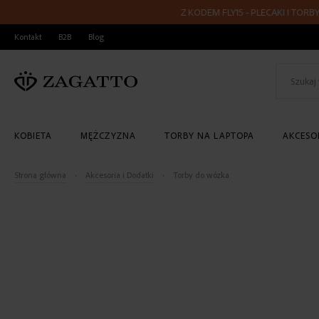
Z KODEM FLY15 - PLECAKI I TORBY PODRÓŻN
PRZEJDŹ
Kontakt
B2B
Blog
DO
TREŚCI
KOBIETA
MĘŻCZYZNA
TORBY NA LAPTOPA
AKCESOR
Strona główna
Akcesoria i Dodatki
Torby do wózka