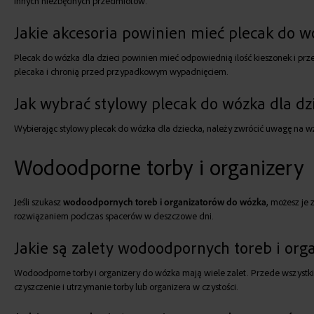
innych niezbędnych przedmiotów.
Jakie akcesoria powinien mieć plecak do w
Plecak do wózka dla dzieci powinien mieć odpowiednią ilość kieszonek i przeg
plecaka i chronią przed przypadkowym wypadnięciem.
Jak wybrać stylowy plecak do wózka dla dz
Wybierając stylowy plecak do wózka dla dziecka, należy zwrócić uwagę na wzór,
Wodoodporne torby i organizery
Jeśli szukasz
wodoodpornych toreb i organizatorów do wózka
, możesz je
rozwiązaniem podczas spacerów w deszczowe dni.
Jakie są zalety wodoodpornych toreb i or
Wodoodporne torby i organizery do wózka mają wiele zalet. Przede wszystk
czyszczenie i utrzymanie torby lub organizera w czystości.