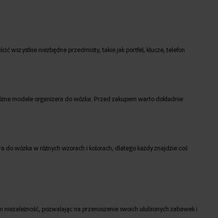
ć wszystkie niezbędne przedmioty, takie jak portfel, klucze, telefon
y różne modele organizera do wózka. Przed zakupem warto dokładnie
a do wózka w różnych wzorach i kolorach, dlatego każdy znajdzie coś
m niezależność, pozwalając na przenoszenie swoich ulubionych zabawek i