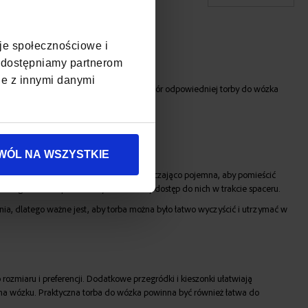
cje społecznościowe i
, udostępniamy partnerom
je z innymi danymi
tów podczas spacerów z dzieckiem. Wybór odpowiedniej torby do wózka
WÓL NA WSZYSTKIE
iców i dziecka. Torba powinna być wystarczająco pojemna, aby pomieścić
yło zorganizować przedmioty i mieć łatwy dostęp do nich w trakcie spaceru.
nia, dlatego ważne jest, aby torba można było łatwo wyczyścić i utrzymać w
ozmiaru i preferencji. Dodatkowe przegródki i kieszonki ułatwiają
e na wózku. Praktyczna torba do wózka powinna być również łatwa do