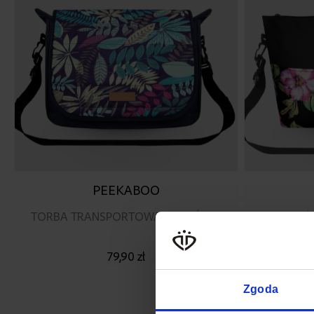
PEEKABOO
TORBA TRANSPORTOWA NA WÓZEK
DUŻ
79,90 zł
Zgoda