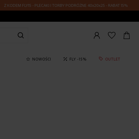
FLY15 - PLECAKI I TORBY PODRÓŻNE 40x20x25 - RABAT 15%
Zaloguj
się
NOWOŚCI
FLY -15%
OUTLET