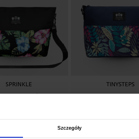
SPRINKLE
TINYSTEPS
A TORBA DO WÓZKA
TORBA DLA MAMY ORG
79,90 zł
79,90 zł
Szczegóły