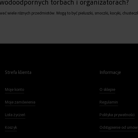
wodoodpornych torbach i organizatorach?
 wiele różnych przedmiotów. Mogą to być pieluszki, smoczki, kocyki, chusteczki, 
Strefa klienta
Informacje
Moje konto
O sklepie
Moje zamówienia
Regulamin
Lista życzeń
Polityka prywatności
Koszyk
Odstąpienie od umow