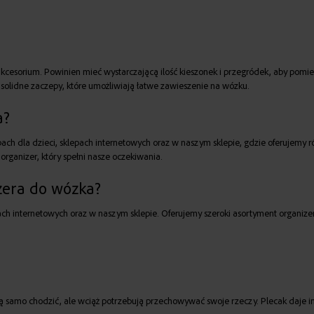
cesorium. Powinien mieć wystarczającą ilość kieszonek i przegródek, aby pomieści
 solidne zaczepy, które umożliwiają łatwe zawieszenie na wózku.
a?
pach dla dzieci, sklepach internetowych oraz w naszym sklepie, gdzie oferujem
organizer, który spełni nasze oczekiwania.
zera do wózka?
ch internetowych oraz w naszym sklepie. Oferujemy szeroki asortyment organizer
ą samo chodzić, ale wciąż potrzebują przechowywać swoje rzeczy. Plecak daje i