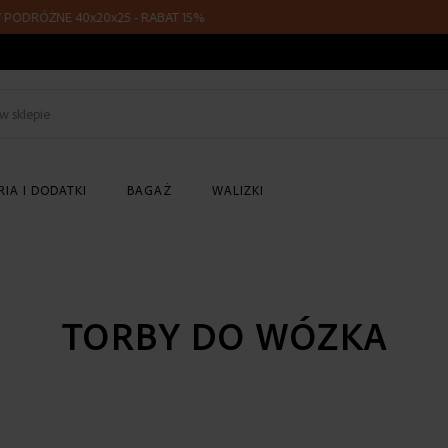
E 40x20x25 - RABAT 15%
Z KODEM 
Szukaj
w
sklepie
IA I DODATKI
BAGAŻ
WALIZKI
TORBY DO WÓZKA