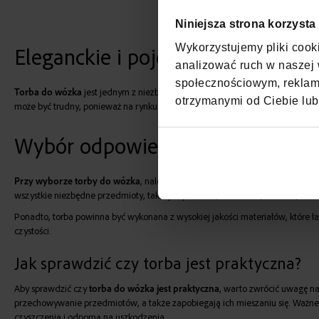
Niniejsza strona korzysta
Wykorzystujemy pliki cooki
Eleganckie i pojemne torby do w
analizować ruch w naszej w
społecznościowym, reklamo
Torba do wózka
jest jednym z niezbędnych akcesoriów, które pomagają m
otrzymanymi od Ciebie lub
może być trudny, ponieważ na rynku dostępnych jest wiele różnych rodzajów i
Wybór odpowiedniej torby do w
Przy wyborze torby do wózka
, należy wziąć pod uwagę kilka czynników. P
wszystkie niezbędne przedmioty, takie jak pieluszki, chusteczki, smoczki, but
Ponadto, torba powinna być wykonana z wysokiej jakości materiałów, które ła
czystości.
Jak sprawdzić czy torba jest praktyczna?
Aby sprawdzić czy
torba do wózka jest praktyczna
, warto zwrócić uwagę na
przechowywanie przedmiotów, a także zapobiegają ich mieszaniu się. Ważne j
czyszczenia i odporna na uszkodzenia.