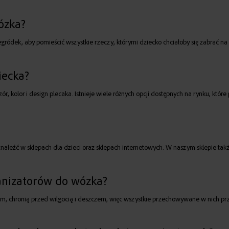
ózka?
ródek, aby pomieścić wszystkie rzeczy, którymi dziecko chciałoby się zabrać na 
iecka?
 kolor i design plecaka. Istnieje wiele różnych opcji dostępnych na rynku, które 
 znaleźć w sklepach dla dzieci oraz sklepach internetowych. W naszym sklepie ta
ganizatorów do wózka?
im, chronią przed wilgocią i deszczem, więc wszystkie przechowywane w nich 