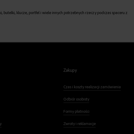
butelki, klucze, portfel i wiele innych potrzebnych rzeczy podczas spaceru z
Zakupy
Czas i koszty realizacji zamówienia
Odbiór osobisty
Formy płatności
y
Zwroty i reklamacje