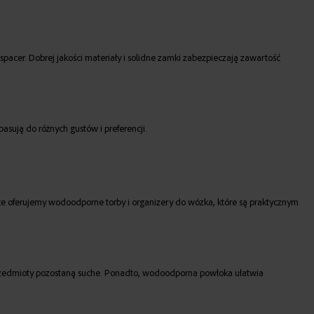
spacer. Dobrej jakości materiały i solidne zamki zabezpieczają zawartość
pasują do różnych gustów i preferencji.
kże oferujemy wodoodporne torby i organizery do wózka, które są praktycznym
przedmioty pozostaną suche. Ponadto, wodoodporna powłoka ułatwia