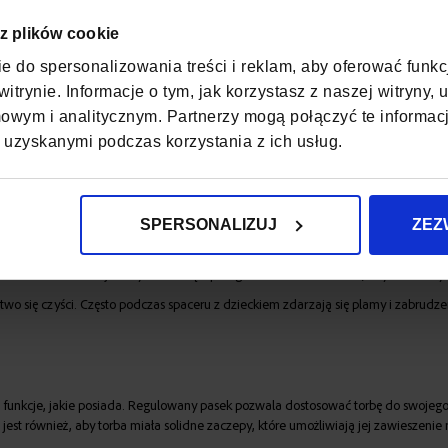
 z plików cookie
e do spersonalizowania treści i reklam, aby oferować funk
ózka
itrynie. Informacje o tym, jak korzystasz z naszej witryny
wym i analitycznym. Partnerzy mogą połączyć te informac
łodym rodzicom zorganizować przechowywanie wszystkich niezbędnych przedmio
 uzyskanymi podczas korzystania z ich usług.
 modeli. Jak więc wybrać najpraktyczniejszą torbę do wózka?
ózka
SPERSONALIZUJ
ZEZ
o pierwsze, rozmiar i pojemność torby powinny być odpowiednie do potrzeb rodz
elki i klucze. Dobrze jest wybrać torbę z przegródkami i kieszeniami, aby można b
two się czyści. Często podczas spaceru z dzieckiem zdarzają się plamy i zabrudze
 funkcje, jakie posiada. Regulowany pasek pozwala dostosować torbę do swojego r
est również, aby torba miała solidne zaczepy, które umożliwiają jej zawieszeni