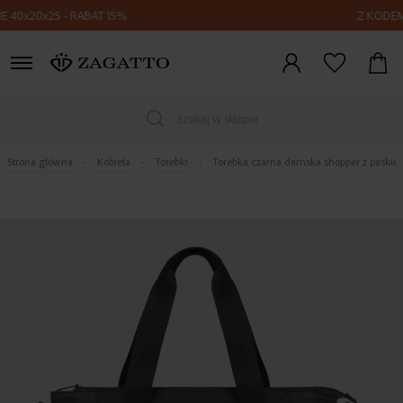
20x25 - RABAT 15%
Z KODEM FLY15
Zaloguj
się
Szukaj w sklepie
Strona główna
Kobieta
Torebki
Torebka czarna damska shopper z paskie
Skip
to
the
end
of
the
images
gallery