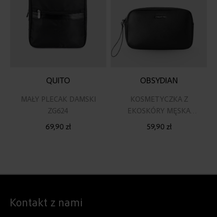
QUITO
OBSYDIAN
MAŁY PLECAK DAMSKI
KOSMETYCZKA Z
ZG624
EKOSKÓRY MĘSKA
DAMSKA DO BAGAŻU
69,90 zł
59,90 zł
PODRĘCZNEGO
Kontakt z nami