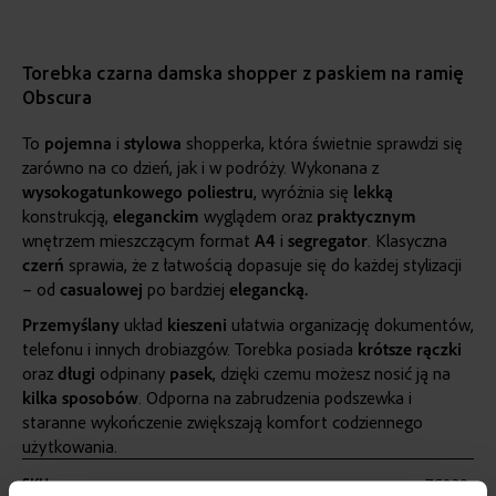
Torebka czarna damska shopper z paskiem na ramię
Obscura
To
pojemna
i
stylowa
shopperka, która świetnie sprawdzi się
zarówno na co dzień, jak i w podróży. Wykonana z
wysokogatunkowego poliestru
, wyróżnia się
lekką
konstrukcją,
eleganckim
wyglądem oraz
praktycznym
wnętrzem mieszczącym format
A4
i
segregator
. Klasyczna
czerń
sprawia, że z łatwością dopasuje się do każdej stylizacji
– od
casualowej
po bardziej
elegancką.
Przemyślany
układ
kieszeni
ułatwia organizację dokumentów,
telefonu i innych drobiazgów. Torebka posiada
krótsze rączki
oraz
długi
odpinany
pasek
, dzięki czemu możesz nosić ją na
kilka sposobów
. Odporna na zabrudzenia podszewka i
staranne wykończenie zwiększają komfort codziennego
użytkowania.
Więcej
SKU
ZG839
informacji