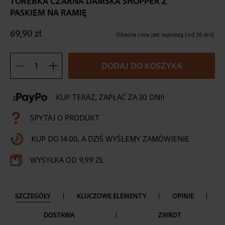
TOREBKA CZARNA DAMSKA SHOPPER Z
the
PASKIEM NA RAMIĘ
beginning
of
69,90 zł
the
Obecna cena jest najniższą (od 30 dni).
images
gallery
DODAJ DO KOSZYKA
KUP TERAZ, ZAPŁAĆ ZA 30 DNI!
SPYTAJ O PRODUKT
KUP DO 14:00, A DZIŚ WYŚLEMY ZAMÓWIENIE
WYSYŁKA OD 9,99 ZŁ
SZCZEGÓŁY
KLUCZOWE ELEMENTY
OPINIE
DOSTAWA
ZWROT