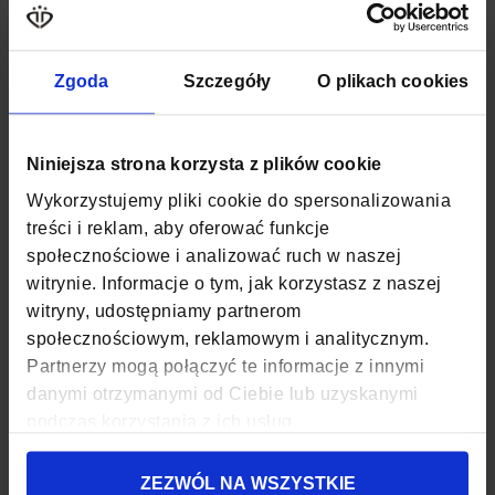
WAGA
0,34 KG
Zgoda
Szczegóły
O plikach cookies
KOLOR
CZARNY
MATERIAŁ
POLIESTER
Niniejsza strona korzysta z plików cookie
SZEROKOŚĆ
35 CM
Wykorzystujemy pliki cookie do spersonalizowania
treści i reklam, aby oferować funkcje
GŁĘBOKOŚĆ
15 CM
społecznościowe i analizować ruch w naszej
witrynie. Informacje o tym, jak korzystasz z naszej
WYSOKOŚĆ
40 CM
witryny, udostępniamy partnerom
ZAPIĘCIE
SUWAK
społecznościowym, reklamowym i analitycznym.
Partnerzy mogą połączyć te informacje z innymi
KOD EAN
5903689737777
danymi otrzymanymi od Ciebie lub uzyskanymi
podczas korzystania z ich usług.
ILOŚĆ KOMÓR
1
ZEZWÓL NA WSZYSTKIE
ILOŚĆ KIESZENI
5