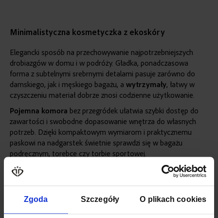
Minimalistyczna kosmetyczka z ekoskóry
Elegancki sposób na przechowywanie najpotrzebniejszych
drobiazgów w domu i w podróży. Gładka, ponadczasowa
forma z subtelnymi srebrnymi detalami pasuje zarówno do
damskiego, jak i męskiego bagażu, a
wytrzymały
, łatwy w
czyszczeniu materiał dobrze znosi codzienne użytkowanie.
Pojemna
komora
bez przegródek ułatwia szybki dostęp do
zawartości i swobodne dopasowanie wnętrza do własnych
potrzeb. Dzięki kompaktowym wymiarom i praktycznemu
paskowi na nadgarstek świetnie sprawdzi się w bagażu
podręcznym, torebce czy torbie sportowej.
Więcej
SKU
ZG1021
informacji
KOLOR
CZARNY
Zgoda
Szczegóły
O plikach cookies
MATERIAŁ
SKÓRA EKOLOGICZNA