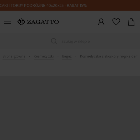
 I TORBY PODRÓŻNE 40x20x25 - RABAT 15%
Zaloguj
się
Szukaj w sklepie
Strona główna
Kosmetyczki
Bagaż
Kosmetyczka z ekoskóry męska dams
Skip
to
the
end
of
the
images
gallery