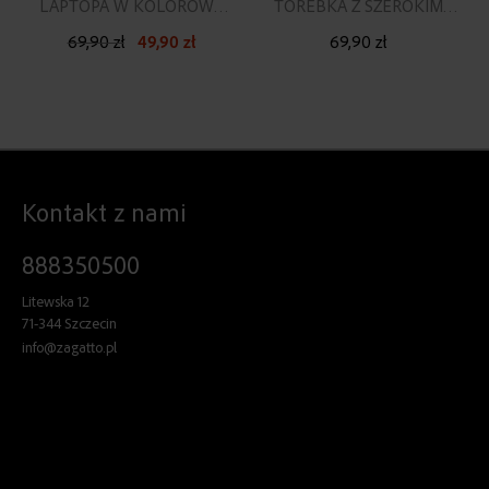
LAPTOPA W KOLOROWE
TOREBKA Z SZEROKIM
KWIATY 15,6”
PASKIEM SHOPPERKA
69,90 zł
49,90 zł
69,90 zł
Kontakt z nami
888350500
Litewska 12
71-344 Szczecin
info@zagatto.pl