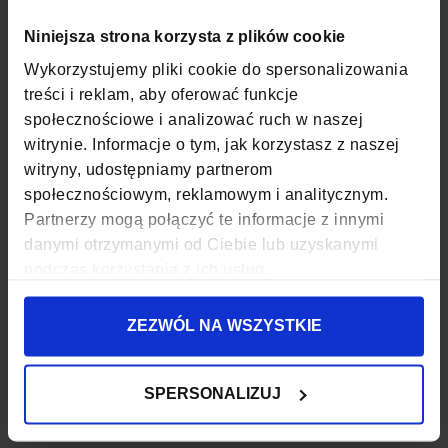
SZEROKOŚĆ
22 CM
Niniejsza strona korzysta z plików cookie
Wykorzystujemy pliki cookie do spersonalizowania
GŁĘBOKOŚĆ
12 CM
treści i reklam, aby oferować funkcje
społecznościowe i analizować ruch w naszej
WYSOKOŚĆ
13,5 CM
witrynie. Informacje o tym, jak korzystasz z naszej
witryny, udostępniamy partnerom
ZAPIĘCIE
SUWAK
społecznościowym, reklamowym i analitycznym.
KOD EAN
5907127691898
Partnerzy mogą połączyć te informacje z innymi
danymi otrzymanymi od Ciebie lub uzyskanymi
ILOŚĆ KOMÓR
1
podczas korzystania z ich usług.
PODSZEWKA
TAK
ZEZWÓL NA WSZYSTKIE
WODOODPORNOŚĆ
NIE
SPERSONALIZUJ
WZÓR
BEZ WZORU