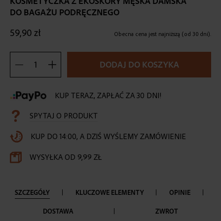
KOSMETYCZKA Z EKOSKÓRY MĘSKA DAMSKA
the
DO BAGAŻU PODRĘCZNEGO
beginning
of
59,90 zł
the
Obecna cena jest najniższą (od 30 dni).
images
gallery
DODAJ DO KOSZYKA
KUP TERAZ, ZAPŁAĆ ZA 30 DNI!
SPYTAJ O PRODUKT
KUP DO 14:00, A DZIŚ WYŚLEMY ZAMÓWIENIE
WYSYŁKA OD 9,99 ZŁ
SZCZEGÓŁY
KLUCZOWE ELEMENTY
OPINIE
DOSTAWA
ZWROT