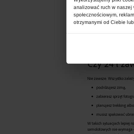
Roluj ubrania zamiast składa
analizować ruch w naszej w
Wybieraj odzież, którą łatwo
społecznościowym, reklamo
Ogranicz liczbę butów do j
otrzymanymi od Ciebie lub
Używaj małych pojemników 
Wykorzystuj kieszenie i orga
Dzięki temu nawet niewielk
Czy 24 l za
Nie zawsze. Wszystko zależy 
podróżujesz zimą,
zabierasz sprzęt fotogr
planujesz trekking alb
musisz spakować ubran
W takich sytuacjach lepiej 
samolotowych nie wymaga d