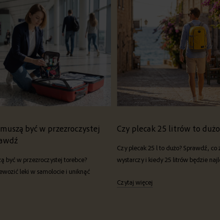
 muszą być w przezroczystej
Czy plecak 25 litrów to duż
rawdź
Czy plecak 25 l to dużo? Sprawdź, co z
zą być w przezroczystej torebce?
wystarczy i kiedy 25 litrów będzie n
ewozić leki w samolocie i uniknąć
Czytaj więcej