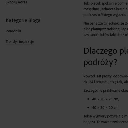
Skopiuj adres
Taki plecak spokojnie pomieśc
rozsądnie. Jednocześnie nie 
podczas krótkiego wyjazdu.
Kategorie Bloga
Nie oznacza to jednak, że 24
albo planujesz trekking, l
Poradniki
czy tanich lotów taki litraż 
Trendy i inspiracje
Dlaczego pl
podróży?
Powód jest prosty: odpowia
ok. 24 l projektuje się tak
Szczególnie praktyczne okaz
40 × 20 × 25 cm,
40 × 30 × 20 cm.
Takie wymiary pozwalają m
bagażu. To ważne zwłaszcza p