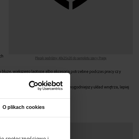
ch
Plecak podróżny 40x25x20 do samolotu szary Praga
ą bluzę, większego laptopa albo akcesoria potrzebne podczas pracy czy
zy. Jeżeli cenisz większy zapas miejsca i wygodniejszy układ wnętrza, lepiej
O plikach cookies
ad
cje społecznościowe i