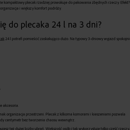
, że kompaktowy plecak rzadziej prowokuje do pakowania zbędnych rzeczy. Efekt?
organizacja i większy komfort podróży.
ię do plecaka 24 l na 3 dni?
cak
24 l potrafi pomieścić zaskakująco dużo. Na typowy 3-dniowy wyjazd spokojni
,
,
 akcesoria.
ak organizacja przestrzeni. Plecak z kilkoma komorami i kieszeniami pozwala
żdy centymetr bez tworzenia chaosu wewnątrz.
ujesz też dużej liczby ubrań. Większość osób i tak wykorzystuje tylko część rzeczy,