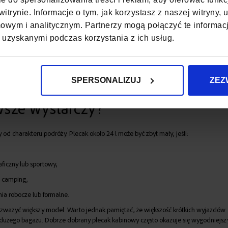
ć je w kostkę.
itrynie. Informacje o tym, jak korzystasz z naszej witryny
 ze sobą łączyć.
wym i analitycznym. Partnerzy mogą połączyć te informac
ednej dodatkowej pary.
 uzyskanymi podczas korzystania z ich usług.
na kosmetyki.
nizery.
i
plecak
może okazać się w pełni wystarczający na kilkudniowy wyjazd.
SPERSONALIZUJ
ZEZ
wsze wystarczy?
od charakteru podróży. Plecak około 24 l może być zbyt mały, jeśli:
aficzny lub sportowy,
o camping,
ia robocze lub formalne.
rozważyć większy model. Warto jednak pamiętać, że większość krótkich wyjazdów
użego bagażu. Dobrze dobrany plecak kabinowy często okazuje się wygodniejsz