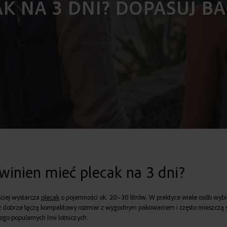
AK NA 3 DNI? DOPASUJ B
owinien mieć plecak na 3 dni?
ciej wystarcza
plecak
o pojemności ok. 20–30 litrów. W praktyce wiele osób wybi
ż dobrze łączą kompaktowy rozmiar z wygodnym pakowaniem i często mieszczą s
go popularnych linii lotniczych.