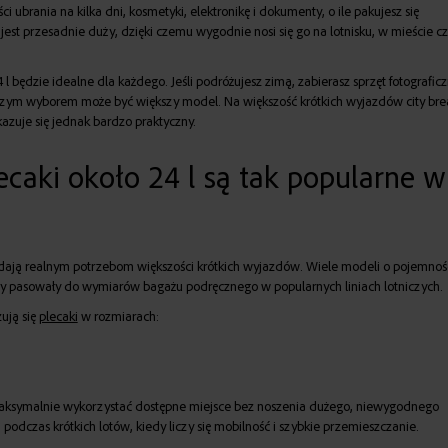
i ubrania na kilka dni, kosmetyki, elektronikę i dokumenty, o ile pakujesz się
jest przesadnie duży, dzięki czemu wygodnie nosi się go na lotnisku, w mieście c
 l będzie idealne dla każdego. Jeśli podróżujesz zimą, zabierasz sprzęt fotografic
epszym wyborem może być większy model. Na większość krótkich wyjazdów city bre
okazuje się jednak bardzo praktyczny.
ecaki około 24 l są tak popularne w
dają realnym potrzebom większości krótkich wyjazdów. Wiele modeli o pojemnoś
, aby pasowały do wymiarów bagażu podręcznego w popularnych liniach lotniczych.
ują się
plecaki
w rozmiarach:
aksymalnie wykorzystać dostępne miejsce bez noszenia dużego, niewygodnego
odczas krótkich lotów, kiedy liczy się mobilność i szybkie przemieszczanie.