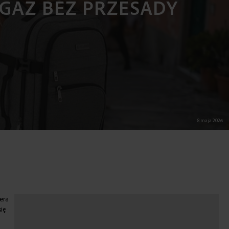
AGAŻ BEZ PRZESADY
8 maja 2026
era
ię