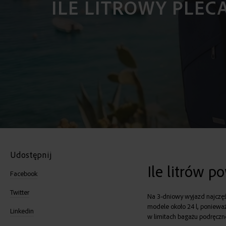
ILE LITROWY PLEC
Udostępnij
Ile litrów p
Facebook
Twitter
Na 3-dniowy wyjazd najczęś
modele około 24 l, poniewa
Linkedin
w limitach bagażu podręczne