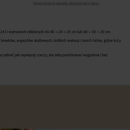
Plecak miejski do samolotu 40x25x20 czarny Berlin
24 l i wymiarach zbliżonych do 40 × 20 × 25 cm lub 40 × 30 × 20 cm.
reaków, wyjazdów służbowych, krótkich wakacji i tanich lotów, gdzie liczy
y zabrać jak najwięcej rzeczy, ale żeby podróżować wygodnie i bez