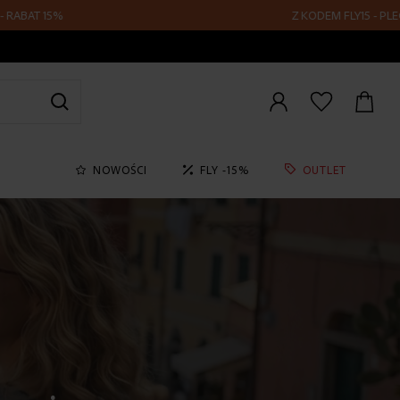
Z KODEM FLY15 - PLECAKI I TORBY POD
Zaloguj
się
NOWOŚCI
FLY -15%
OUTLET