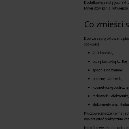
Dodatkową zaletą jest fakt
Mniej dźwigania, łatwiejsza 
Co zmieści s
Dobrze zaprojektowany
ple
spakujesz:
2–3 koszulki,
bluzę lub lekką kurtkę,
spodnie na zmianę,
bieliznę i skarpetki,
kosmetyczkę podróżną
ładowarki i elektronikę
dokumenty oraz drobne
Kluczowe znaczenie ma jedn
wykorzystać praktycznie ka
Na krótki wyjazd nie potrzeb