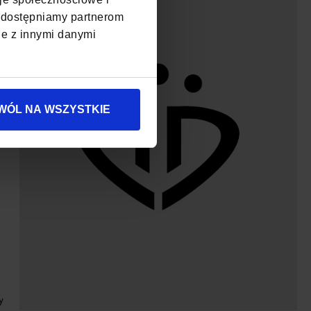
, udostępniamy partnerom
je z innymi danymi
WÓL NA WSZYSTKIE
y