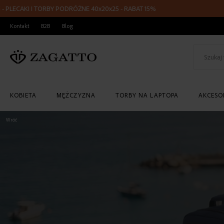
BY PODRÓŻNE 40x20x25 - RABAT 15%
PRZEJDŹ
Kontakt
B2B
Blog
DO
TREŚCI
KOBIETA
MĘŻCZYZNA
TORBY NA LAPTOPA
AKCESOR
Wróć