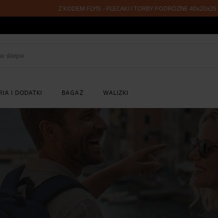
Z KODEM FLY15 - PLECAKI I TORBY PODRÓŻNE 40x20x25 - RABAT 15%
Szukaj
w
sklepie
IA I DODATKI
BAGAŻ
WALIZKI