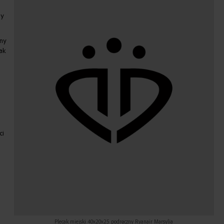
zy
zny
ak
ci
Plecak miejski 40x20x25 podręczny Ryanair Marsylia