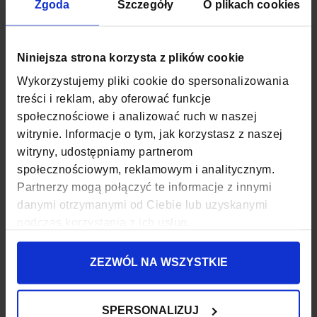
Zgoda
Szczegóły
O plikach cookies
SZEROKOŚĆ
33 CM
GŁĘBOKOŚĆ
9 CM
Niniejsza strona korzysta z plików cookie
Wykorzystujemy pliki cookie do spersonalizowania
WYSOKOŚĆ
14 CM
treści i reklam, aby oferować funkcje
społecznościowe i analizować ruch w naszej
ZAPIĘCIE
SUWAK
witrynie. Informacje o tym, jak korzystasz z naszej
witryny, udostępniamy partnerom
KOD EAN
5907127691546
społecznościowym, reklamowym i analitycznym.
ILOŚĆ KOMÓR
1
Partnerzy mogą połączyć te informacje z innymi
danymi otrzymanymi od Ciebie lub uzyskanymi
ILOŚĆ KIESZENI
2
podczas korzystania z ich usług.
PASEK
TAK
ZEZWÓL NA WSZYSTKIE
PODSZEWKA
TAK
SPERSONALIZUJ
WODOODPORNOŚĆ
NIE