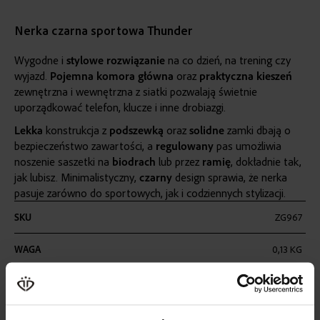
Nerka czarna sportowa Thunder
Wygodne i
stylowe rozwiązanie
na co dzień, na trening czy
wyjazd.
Pojemna
komora
główna
oraz
praktyczna
kieszeń
zewnętrzna i wewnętrzna z siatki pozwalają świetnie
uporządkować telefon, klucze i inne drobiazgi.
Lekka
konstrukcja z
podszewką
oraz
solidne
zamki dbają o
bezpieczeństwo zawartości, a
regulowany
pas umożliwia
noszenie saszetki na
biodrach
lub przez
ramię
, dokładnie tak,
jak lubisz. Minimalistyczny,
czarny
design sprawia, że nerka
pasuje zarówno do sportowych, jak i codziennych stylizacji.
Więcej
SKU
ZG967
informacji
WAGA
0,13 KG
KOLOR
CZARNY
MATERIAŁ
POLIESTER