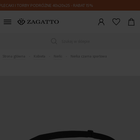
AKI I TORBY PODRÓŻNE 40x20x25 - RABAT 15%
Zaloguj
się
Szukaj w sklepie
Strona główna
Kobieta
Nerki
Nerka czarna sportowa
Skip
to
the
end
of
the
images
gallery