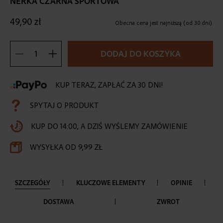
NERKA CZARNA SPORTOWA
the
beginning
49,90 zł
of
Obecna cena jest najniższą (od 30 dni).
the
images
DODAJ DO KOSZYKA
gallery
KUP TERAZ, ZAPŁAĆ ZA 30 DNI!
SPYTAJ O PRODUKT
KUP DO 14:00, A DZIŚ WYŚLEMY ZAMÓWIENIE
WYSYŁKA OD 9,99 ZŁ
SZCZEGÓŁY
KLUCZOWE ELEMENTY
OPINIE
DOSTAWA
ZWROT