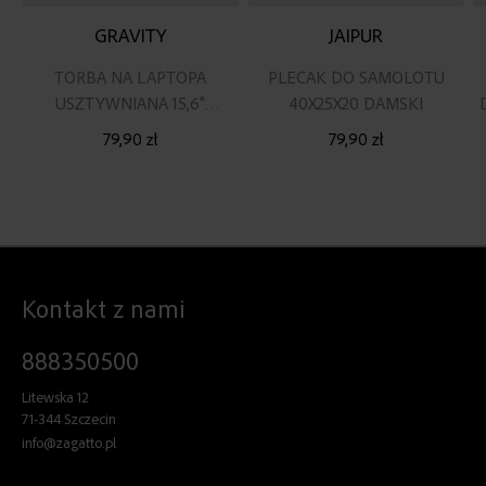
GRAVITY
JAIPUR
TORBA NA LAPTOPA
PLECAK DO SAMOLOTU
USZTYWNIANA 15,6"
40X25X20 DAMSKI
CZARNA
79,90 zł
79,90 zł
Kontakt z nami
888350500
Litewska 12
71-344 Szczecin
info@zagatto.pl