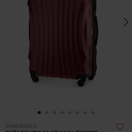
Skip
PAMUKKALE
to