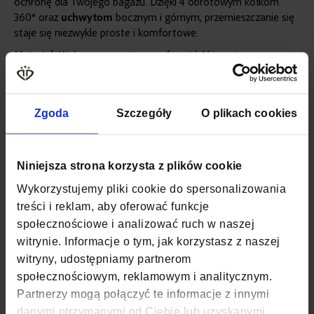
ochronę dla Twojego bagażu. Dzięki 4 obrotowym kółkom
360° oraz
uchwytom
bocznym i górnym, przemieszczanie się
staje się niezwykle proste i komfortowe.
Materiał:
Wykonana z
wytrzymałego
i lekkiego tworzywa
ABS
, które zapewnia ochronę zawartości.
Kółka:
Cztery obrotowe
kółka 360°
umożliwiają
łatwe i
płynne
manewrowanie walizką w każdym kierunku.
Zgoda
Szczegóły
O plikach cookies
Więcej
SKU
ZG505 ABS A RED
informacji
WAGA
3,7 KG
Niniejsza strona korzysta z plików cookie
Wykorzystujemy pliki cookie do spersonalizowania
POJEMNOŚĆ
90
treści i reklam, aby oferować funkcje
społecznościowe i analizować ruch w naszej
MAKSYMALNE OBCIĄŻENIE
23
witrynie. Informacje o tym, jak korzystasz z naszej
KOLOR
CZERWONY
witryny, udostępniamy partnerom
społecznościowym, reklamowym i analitycznym.
MATERIAŁ
ABS
Partnerzy mogą połączyć te informacje z innymi
danymi otrzymanymi od Ciebie lub uzyskanymi