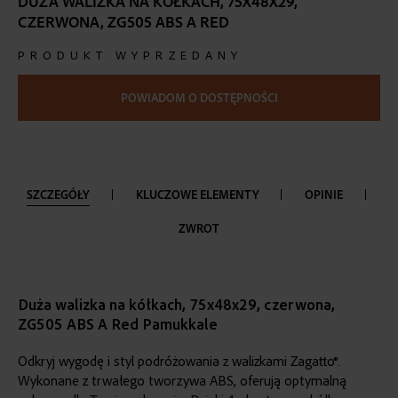
DUŻA WALIZKA NA KÓŁKACH, 75X48X29,
the
CZERWONA, ZG505 ABS A RED
beginning
of
PRODUKT WYPRZEDANY
the
images
gallery
POWIADOM O DOSTĘPNOŚCI
SZCZEGÓŁY
KLUCZOWE ELEMENTY
OPINIE
ZWROT
Duża walizka na kółkach, 75x48x29, czerwona,
ZG505 ABS A Red Pamukkale
Odkryj wygodę i styl podróżowania z walizkami Zagatto®.
Wykonane z trwałego tworzywa ABS, oferują optymalną