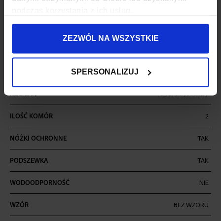
SZEROKOŚĆ
48 CM
podczas korzystania z ich usług.
GŁĘBOKOŚĆ
29 CM
ZEZWÓL NA WSZYSTKIE
WYSOKOŚĆ
75 CM
ZAPIĘCIE
SUWAK
SPERSONALIZUJ
KOD EAN
5903689738309
ILOŚĆ KOMÓR
2
NÓŻKI OCHRONNE
TAK
PODSZEWKA
TAK
WODOODPORNOŚĆ
NIE
WZÓR
BEZ WZORU