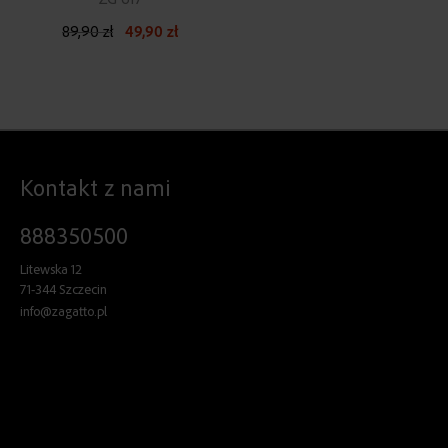
89,90 zł
49,90 zł
Kontakt z nami
888350500
Litewska 12
71-344 Szczecin
info@zagatto.pl