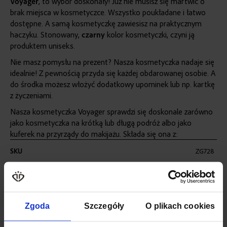
Voyager
, to wybór doskonały! Już nie musisz się martwić o
brak miejsca w kosmetyczce. Wszystko poukładane i łatwo
dostępne. A samą kosmetyczkę zawiesisz na praktycznym
haczyku. Stonowany,
czarny
kolor kosmetyczki, czyni ją
produktem uniseks.
Nie masz pomysłu na prezent? Nasza kosmetyczka nadaje się
idealnie! Z pewnością przyda się każdej obdarowanej osobie. A
do środka możesz włożyć dodatkowy upominek lub np. kartkę
z życzeniami.
Nasza kosmetyczka Voyager sprawdzi się doskonale zarówno
jako kosmetyczka na krótką lub długą podróż albo jako
kuferek na przyrządy do makijażu. Składa się ona z:
Więcej
SKU
ZG728
informacji
WAGA
0,34 KG
KOLOR
CZARNY
Zgoda
Szczegóły
O plikach cookies
MATERIAŁ
POLIESTER, NYLON