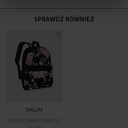
SPRAWDŹ RÓWNIEŻ
Dodaj
do
listy
życzeń
DALLAS
PLECAK DAMSKI ZAGATTO
ZG 617