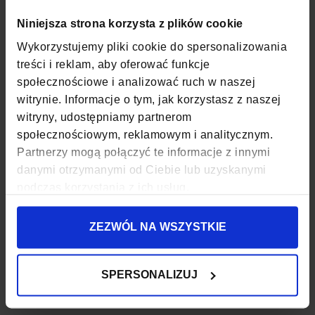
SZEROKOŚĆ
24 CM
Niniejsza strona korzysta z plików cookie
Wykorzystujemy pliki cookie do spersonalizowania
GŁĘBOKOŚĆ
14 CM
treści i reklam, aby oferować funkcje
społecznościowe i analizować ruch w naszej
WYSOKOŚĆ
20 CM
witrynie. Informacje o tym, jak korzystasz z naszej
ZAPIĘCIE
SUWAK
witryny, udostępniamy partnerom
społecznościowym, reklamowym i analitycznym.
KOD EAN
5903689734240
Partnerzy mogą połączyć te informacje z innymi
danymi otrzymanymi od Ciebie lub uzyskanymi
ILOŚĆ KOMÓR
2
podczas korzystania z ich usług.
ILOŚĆ KIESZENI
9
ZEZWÓL NA WSZYSTKIE
PODSZEWKA
TAK
WODOODPORNOŚĆ
TAK
SPERSONALIZUJ