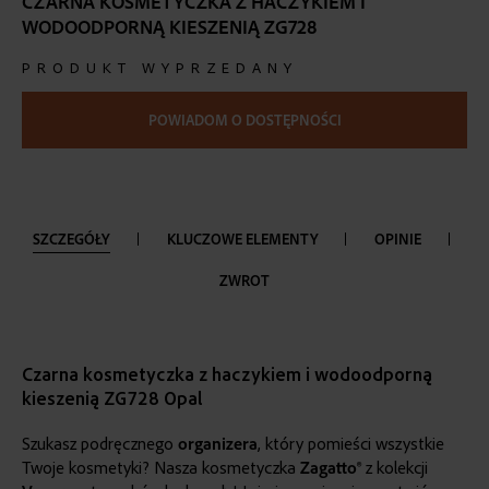
CZARNA KOSMETYCZKA Z HACZYKIEM I
the
WODOODPORNĄ KIESZENIĄ ZG728
beginning
of
PRODUKT WYPRZEDANY
the
images
gallery
POWIADOM O DOSTĘPNOŚCI
SZCZEGÓŁY
KLUCZOWE ELEMENTY
OPINIE
ZWROT
Czarna kosmetyczka z haczykiem i wodoodporną
kieszenią ZG728 Opal
Szukasz podręcznego
organizera
, który pomieści wszystkie
Twoje kosmetyki? Nasza kosmetyczka
Zagatto®
z kolekcji