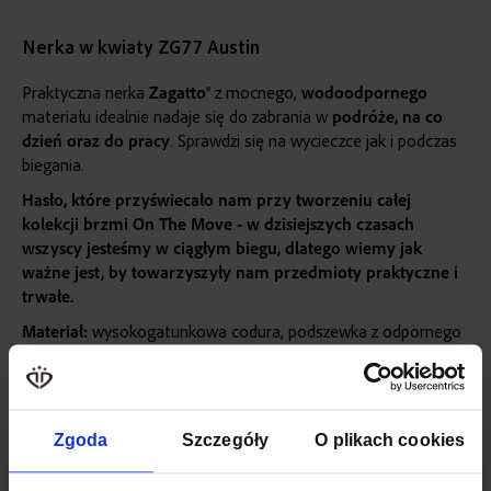
Nerka w kwiaty ZG77 Austin
Praktyczna nerka
Zagatto®
z mocnego,
wodoodpornego
materiału idealnie nadaje się do zabrania w
podróże, na co
dzień oraz do pracy
. Sprawdzi się na wycieczce jak i podczas
biegania.
Hasło, które przyświecało nam przy tworzeniu całej
kolekcji brzmi On The Move - w dzisiejszych czasach
wszyscy jesteśmy w ciągłym biegu, dlatego wiemy jak
ważne jest, by towarzyszyły nam przedmioty praktyczne i
trwałe.
Materiał:
wysokogatunkowa codura, podszewka z odpornego
na zabrudzenia i uszkodzenia poliestru
Więcej
SKU
ZG77
informacji
Zgoda
Szczegóły
O plikach cookies
WAGA
0,15 KG