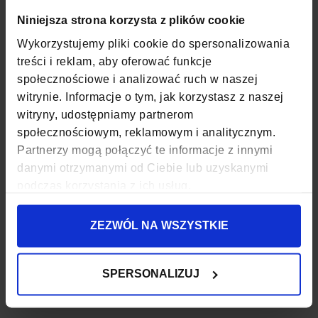
KOLOR
WIELOKOLOROWY-
KWIATOWY
Niniejsza strona korzysta z plików cookie
Wykorzystujemy pliki cookie do spersonalizowania
MATERIAŁ
POLIESTER, NYLON
treści i reklam, aby oferować funkcje
SZEROKOŚĆ
31 CM
społecznościowe i analizować ruch w naszej
witrynie. Informacje o tym, jak korzystasz z naszej
GŁĘBOKOŚĆ
7 CM
witryny, udostępniamy partnerom
społecznościowym, reklamowym i analitycznym.
WYSOKOŚĆ
12 CM
Partnerzy mogą połączyć te informacje z innymi
danymi otrzymanymi od Ciebie lub uzyskanymi
ZAPIĘCIE
SUWAK
podczas korzystania z ich usług.
KOD EAN
5907518369627
ZEZWÓL NA WSZYSTKIE
ILOŚĆ KOMÓR
1
WODOODPORNOŚĆ
TAK
SPERSONALIZUJ