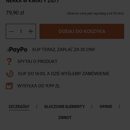
NERKA W KWIATY ZG77
the
beginning
79,90 zł
of
Obecna cena jest najniższą (od 30 dni).
the
images
DODAJ DO KOSZYKA
gallery
KUP TERAZ, ZAPŁAĆ ZA 30 DNI!
SPYTAJ O PRODUKT
KUP DO 14:00, A DZIŚ WYŚLEMY ZAMÓWIENIE
WYSYŁKA OD 9,99 ZŁ
SZCZEGÓŁY
KLUCZOWE ELEMENTY
OPINIE
ZWROT