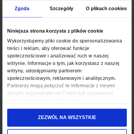
Solidny
zamek
, estetyczne metalowe
logo
oraz nowoczesny
szary
design sprawiają, że
organizer
łączy funkcjonalność z
Zgoda
Szczegóły
O plikach cookies
eleganckim wyglądem.
Więcej
SKU
ZG733
informacji
Niniejsza strona korzysta z plików cookie
WAGA
0,3 KG
Wykorzystujemy pliki cookie do spersonalizowania
treści i reklam, aby oferować funkcje
KOLOR
SZARY
społecznościowe i analizować ruch w naszej
witrynie. Informacje o tym, jak korzystasz z naszej
MATERIAŁ
POLIESTER, NYLON
witryny, udostępniamy partnerom
ZAPIĘCIE
SUWAK
społecznościowym, reklamowym i analitycznym.
Partnerzy mogą połączyć te informacje z innymi
KOD EAN
5903689734295
danymi otrzymanymi od Ciebie lub uzyskanymi
podczas korzystania z ich usług.
ILOŚĆ KOMÓR
1
ZEZWÓL NA WSZYSTKIE
ORGANIZER NA DŁUGOPISY
TAK
ILOŚĆ KIESZENI
5