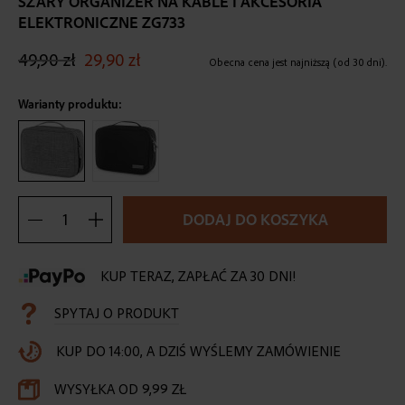
SZARY ORGANIZER NA KABLE I AKCESORIA
the
ELEKTRONICZNE ZG733
beginning
of
49,90 zł
29,90 zł
the
Obecna cena jest najniższą (od 30 dni).
images
gallery
Warianty produktu:
DODAJ DO KOSZYKA
KUP TERAZ, ZAPŁAĆ ZA 30 DNI!
SPYTAJ O PRODUKT
KUP DO 14:00, A DZIŚ WYŚLEMY ZAMÓWIENIE
WYSYŁKA OD 9,99 ZŁ