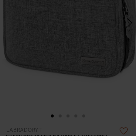
Skip
LABRADORYT
to