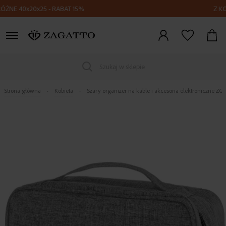
40x20x25 - RABAT 15%
Z KODEM F
Zaloguj
się
Szukaj w sklepie
Strona główna
Kobieta
Szary organizer na kable i akcesoria elektroniczne ZG7
Skip
to
the
end
of
the
images
gallery