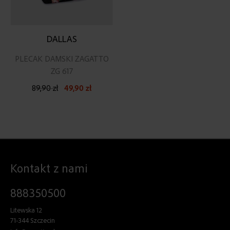
DALLAS
PLECAK DAMSKI ZAGATTO
ZG 617
89,90 zł
49,90 zł
Kontakt z nami
888350500
Litewska 12
71-344 Szczecin