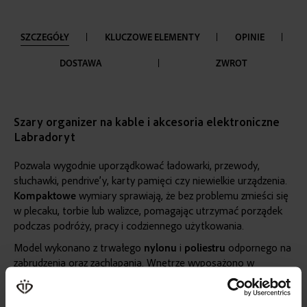
SZCZEGÓŁY
KLUCZOWE ELEMENTY
OPINIE
DOSTAWA
ZWROT
Szary organizer na kable i akcesoria elektroniczne
Labradoryt
Pozwala wygodnie uporządkować ładowarki, przewody,
słuchawki, pendrive’y, karty pamięci czy niewielkie urządzenia.
Kompaktowe
wymiary sprawiają, że bez problemu zmieści się
w plecaku, torbie lub walizce, pomagając utrzymać porządek
podczas podróży, pracy i codziennego użytkowania.
Model wykonano z trwałego
nylonu
i
poliestru
odpornego na
zabrudzenia oraz zachlapania. Wnętrze wyposażono w
siateczkowe
kieszenie
i
regulowane
przegrody
na rzep
,
dzięki którym można dopasować układ do własnych potrzeb.