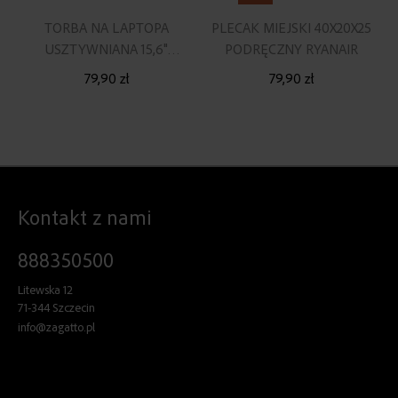
TORBA NA LAPTOPA
PLECAK MIEJSKI 40X20X25
USZTYWNIANA 15,6"
PODRĘCZNY RYANAIR
CZARNA
79,90 zł
79,90 zł
Kontakt z nami
888350500
Litewska 12
71-344 Szczecin
info@zagatto.pl