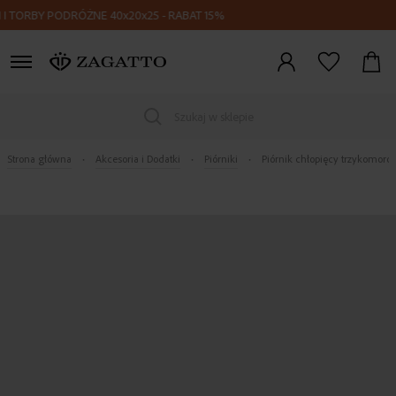
TORBY PODRÓŻNE 40x20x25 - RABAT 15%
Zaloguj
się
Szukaj w sklepie
Strona główna
Akcesoria i Dodatki
Piórniki
Piórnik chłopięcy trzykomoro
Skip
to
the
end
of
the
images
gallery