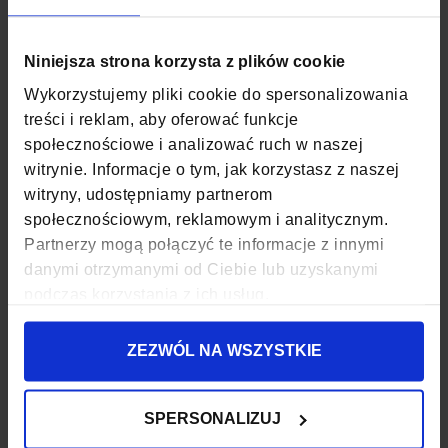
informacji
KOLOR
GRANATOWY
Niniejsza strona korzysta z plików cookie
MATERIAŁ
NYLON
Wykorzystujemy pliki cookie do spersonalizowania
treści i reklam, aby oferować funkcje
SZEROKOŚĆ
9 CM
społecznościowe i analizować ruch w naszej
witrynie. Informacje o tym, jak korzystasz z naszej
GŁĘBOKOŚĆ
8 CM
witryny, udostępniamy partnerom
społecznościowym, reklamowym i analitycznym.
WYSOKOŚĆ
24 CM
Partnerzy mogą połączyć te informacje z innymi
ZAPIĘCIE
SUWAK
danymi otrzymanymi od Ciebie lub uzyskanymi
podczas korzystania z ich usług.
KOD EAN
5907127692321
ZEZWÓL NA WSZYSTKIE
ILOŚĆ KOMÓR
3
WODOODPORNOŚĆ
NIE
SPERSONALIZUJ
WZÓR
BEZ WZORU