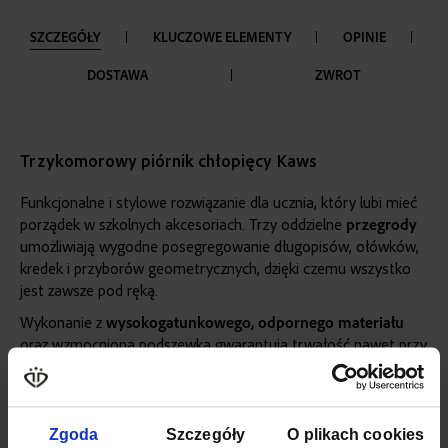
SZCZEGÓŁY
KLUCZOWE ELEMENTY
OPINIE
DOSTAWA
ZWROT
Trzykomorowy piórnik chłopięcy Kaws
Funkcjonalne i stylowe rozwiązanie dla ucznia, który lubi mieć
porządek w szkolnych akcesoriach. Trzy oddzielne
przegrody
umożliwiają wygodne posegregowanie długopisów, ołówków,
kredek i przyborów geometrycznych, dzięki czemu wszystko
jest zawsze pod ręką.
Wykonanie z
wysokogatunkowego, odpornego materiału
oraz wzmocniona podszewka gwarantują trwałość nawet przy
intensywnym, codziennym użytkowaniu. Wyrazisty,
niebieski
kolor i nowoczesny design sprawiają, że piórnik świetnie
podkreśla indywidualny styl właściciela.
Więcej
Zgoda
Szczegóły
O plikach cookies
SKU
ZG1011