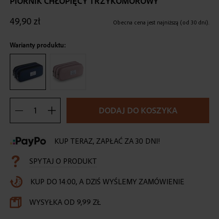
PIÓRNIK CHŁOPIĘCY TRZYKOMOROWY
the
beginning
49,90 zł
of
Obecna cena jest najniższą (od 30 dni).
the
images
Warianty produktu:
gallery
DODAJ DO KOSZYKA
KUP TERAZ, ZAPŁAĆ ZA 30 DNI!
SPYTAJ O PRODUKT
KUP DO 14:00, A DZIŚ WYŚLEMY ZAMÓWIENIE
WYSYŁKA OD 9,99 ZŁ