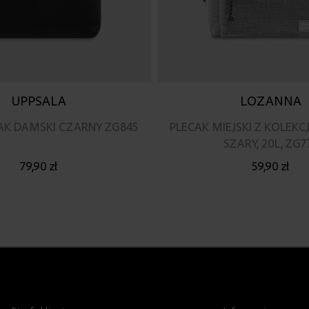
UPPSALA
LOZANNA
AK DAMSKI CZARNY ZG845
PLECAK MIEJSKI Z KOLEKC
SZARY, 20L, ZG7
79,90 zł
59,90 zł