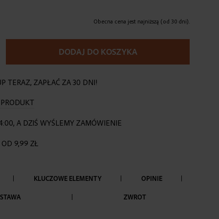
Obecna cena jest najniższą (od 30 dni).
DODAJ DO KOSZYKA
P TERAZ, ZAPŁAĆ ZA 30 DNI!
O PRODUKT
4:00, A DZIŚ WYŚLEMY ZAMÓWIENIE
OD 9,99 ZŁ
KLUCZOWE ELEMENTY
OPINIE
STAWA
ZWROT