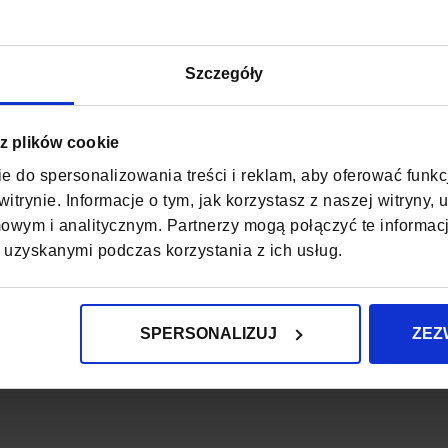
GŁĘBOKOŚĆ
Szczegóły
WYSOKOŚĆ
ZAPIĘCIE
 z plików cookie
KOD EAN
e do spersonalizowania treści i reklam, aby oferować funk
itrynie. Informacje o tym, jak korzystasz z naszej witryny
ILOŚĆ KOMÓR
wym i analitycznym. Partnerzy mogą połączyć te informac
 uzyskanymi podczas korzystania z ich usług.
ORGANIZER NA D
PODSZEWKA
SPERSONALIZUJ
ZEZ
WODOODPORNO