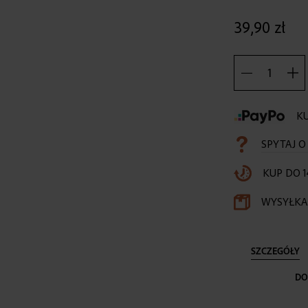
39,90 zł
KU
SPYTAJ 
KUP DO 1
WYSYŁKA 
SZCZEGÓŁY
DO