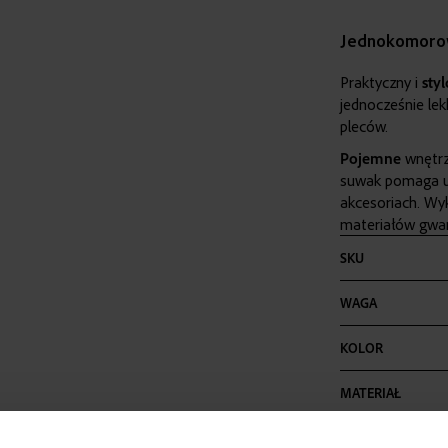
Jednokomorow
Praktyczny i
sty
jednocześnie lek
pleców.
Pojemne
wnętr
suwak pomaga ut
akcesoriach. Wy
materiałów gwara
Więcej
SKU
informacji
WAGA
KOLOR
MATERIAŁ
SZEROKOŚĆ