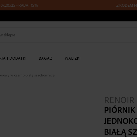
25 - RABAT 15%
Z KODEM FLY15 -
Szukaj
w
sklepie
IA I DODATKI
BAGAŻ
WALIZKI
morowy w czarno-białą szachownicę
RENOIR
PIÓRNIK
JEDNOK
BIAŁĄ 