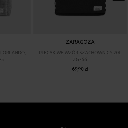
ZARAGOZA
JI ORLANDO,
PLECAK WE WZÓR SZACHOWNICY 20L
75
ZG766
69,90 zł