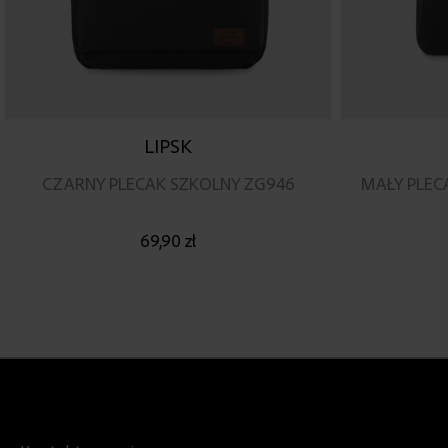
LIPSK
CZARNY PLECAK SZKOLNY ZG946
MAŁY PLEC
69,90 zł