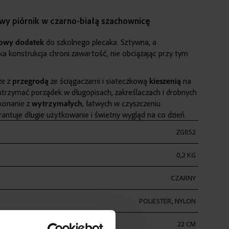
y piórnik w czarno-białą szachownicę
lowy dodatek
do szkolnego plecaka. Sztywna, a
ka konstrukcja chroni zawartość, nie obciążając przy tym
ze z
przegrodą
ze ściągaczami i siateczkową
kieszenią
na
rzymać porządek w długopisach, zakreślaczach i drobnych
konanie z
wytrzymałych
, łatwych w czyszczeniu
ntuje długie użytkowanie i świetny wygląd na co dzień.
ZG852
0,2 KG
CZARNY
POLIESTER, NYLON
22 CM