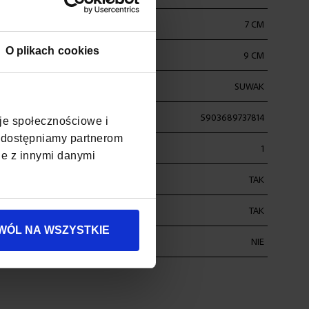
7 CM
O plikach cookies
9 CM
SUWAK
5903689737814
cje społecznościowe i
, udostępniamy partnerom
1
je z innymi danymi
ŁUGOPISY
TAK
TAK
WÓL NA WSZYSTKIE
ŚĆ
NIE