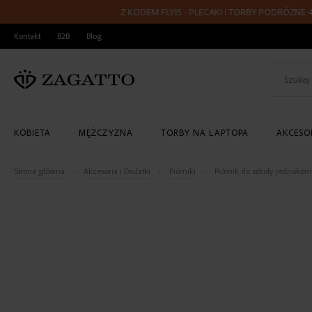
Z KODEM FLY15 - PLECAKI I TORBY PODRÓŻNE 40x20x
PRZEJDŹ
Kontakt
B2B
Blog
DO
TREŚCI
KOBIETA
MĘŻCZYZNA
TORBY NA LAPTOPA
AKCESOR
Strona główna
Akcesoria i Dodatki
Piórniki
Piórnik do szkoły jednoko
Skip
to
the
end
of
the
images
gallery