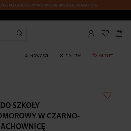
 PLECAKI I TORBY PODRÓŻNE 40x20x25 - RABAT 15%
Zaloguj
się
NOWOŚCI
FLY -15%
OUTLET
 DO SZKOŁY
OMOROWY W CZARNO-
SZACHOWNICĘ