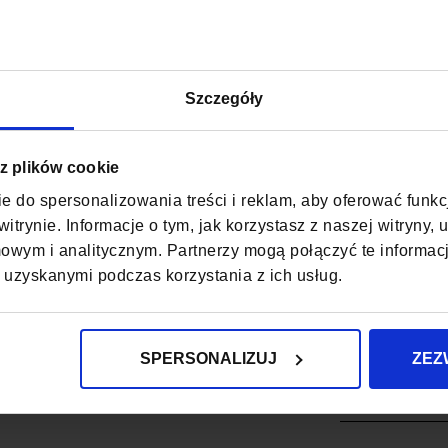
SZEROKOŚĆ
GŁĘBOKOŚĆ
Szczegóły
WYSOKOŚĆ
 z plików cookie
ZAPIĘCIE
e do spersonalizowania treści i reklam, aby oferować funk
KOD EAN
itrynie. Informacje o tym, jak korzystasz z naszej witryny
wym i analitycznym. Partnerzy mogą połączyć te informac
ILOŚĆ KOMÓR
 uzyskanymi podczas korzystania z ich usług.
ORGANIZER NA D
PODSZEWKA
SPERSONALIZUJ
ZEZ
WODOODPORNO