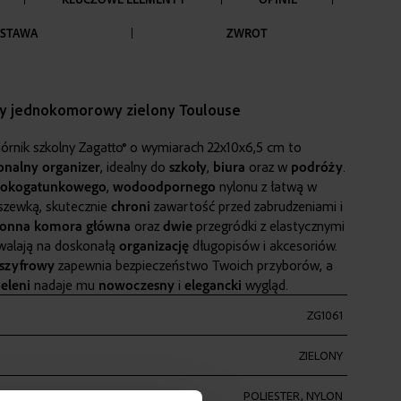
STAWA
ZWROT
ny jednokomorowy zielony Toulouse
órnik szkolny Zagatto® o wymiarach 22x10x6,5 cm to
onalny
organizer
, idealny do
szkoły
,
biura
oraz w
podróży
.
okogatunkowego
,
wodoodpornego
nylonu z łatwą w
szewką, skutecznie
chroni
zawartość przed zabrudzeniami i
ronna
komora
główna
oraz
dwie
przegródki z elastycznymi
alają na doskonałą
organizację
długopisów i akcesoriów.
szyfrowy
zapewnia bezpieczeństwo Twoich przyborów, a
ieleni
nadaje mu
nowoczesny
i
elegancki
wygląd.
ZG1061
ZIELONY
POLIESTER, NYLON