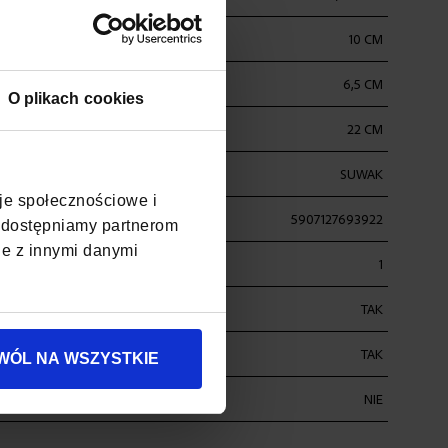
10 CM
6,5 CM
O plikach cookies
22 CM
SUWAK
cje społecznościowe i
5907127693922
, udostępniamy partnerom
je z innymi danymi
1
ŁUGOPISY
TAK
TAK
WÓL NA WSZYSTKIE
ŚĆ
NIE