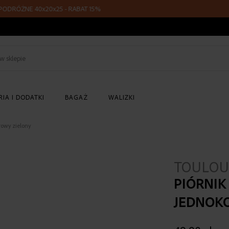
ŻNE 40x20x25 - RABAT 15%
Z KOD
Szukaj
w
sklepie
IA I DODATKI
BAGAŻ
WALIZKI
rowy zielony
TOULOU
PIÓRNIK
JEDNOK