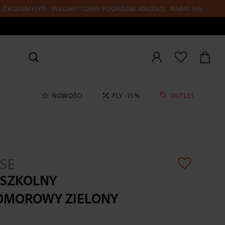
EM FLY15 - PLECAKI I TORBY PODRÓŻNE 40x20x25 - RABAT 15%
Zaloguj
się
NOWOŚCI
FLY -15%
OUTLET
SE
 SZKOLNY
OMOROWY ZIELONY