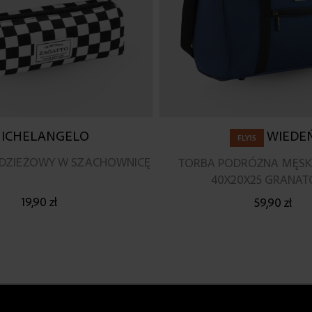
ICHELANGELO
WIEDE
FLY15
ODZIEŻOWY W SZACHOWNICĘ
TORBA PODRÓŻNA MĘSK
40X20X25 GRANA
19,90 zł
59,90 zł