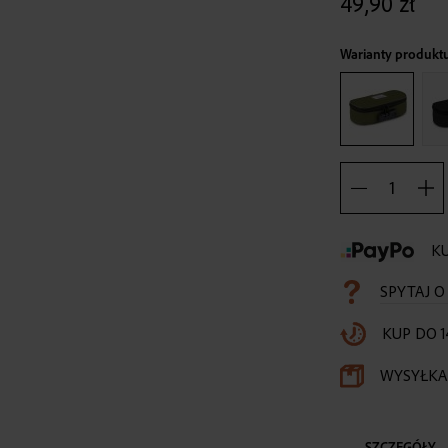
49,90 zł
Warianty produkt
KU
SPYTAJ 
KUP DO 1
WYSYŁKA 
SZCZEGÓŁY