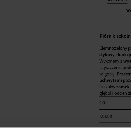
DO
Piórnik szkol
Ciemnozielony pi
stylowy
i
funkcj
Wykonany z
wys
czyszczeniu pod
wilgocią.
Przest
uchwytami
pozw
Unikalny
zamek
głęboki odcień
z
Więcej
SKU
informacji
KOLOR
MATERIAŁ