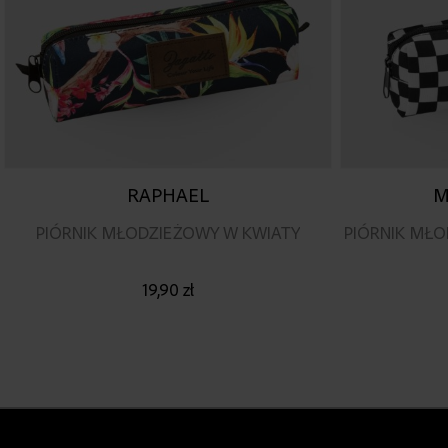
RAPHAEL
M
PIÓRNIK MŁODZIEŻOWY W KWIATY
PIÓRNIK MŁ
19,90 zł