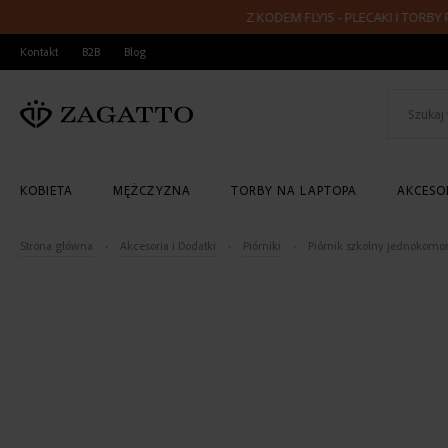
Z KODEM FLY15 - PLECAKI I TORBY PODRÓ
PRZEJDŹ
Kontakt
B2B
Blog
DO
TREŚCI
KOBIETA
MĘŻCZYZNA
TORBY NA LAPTOPA
AKCESOR
Strona główna
Akcesoria i Dodatki
Piórniki
Piórnik szkolny jednokomo
Skip
to
the
end
of
the
images
gallery