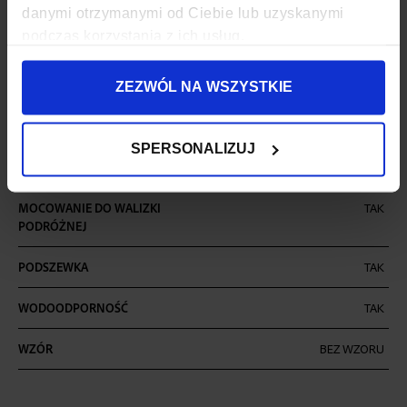
ZAPIĘCIE
SUWAK
danymi otrzymanymi od Ciebie lub uzyskanymi
podczas korzystania z ich usług.
KOD EAN
5907127692048
ILOŚĆ KOMÓR
1
ZEZWÓL NA WSZYSTKIE
ILOŚĆ KIESZENI
6
SPERSONALIZUJ
MIEŚCI FORMAT A4
TAK
MOCOWANIE DO WALIZKI
TAK
PODRÓŻNEJ
PODSZEWKA
TAK
WODOODPORNOŚĆ
TAK
WZÓR
BEZ WZORU