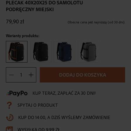
the
PLECAK 40X20X25 DO SAMOLOTU
beginning
PODRĘCZNY MIEJSKI
of
the
79,90 zł
Obecna cena jest najniższą (od 30 dni).
images
gallery
Warianty produktu:
DODAJ DO KOSZYKA
KUP TERAZ, ZAPŁAĆ ZA 30 DNI!
SPYTAJ O PRODUKT
KUP DO 14:00, A DZIŚ WYŚLEMY ZAMÓWIENIE
WYSYŁKA OD 9,99 ZŁ