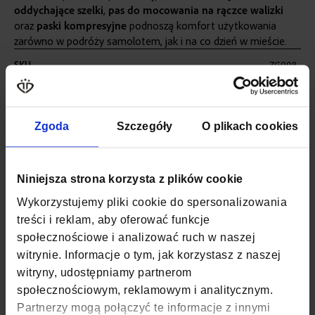
oddychające
szelki
,
pas do mocowania na rączce walizki
oraz
paski kompresyjne
podnoszą komfort użytkowania
zarówno w podróży samolotem, jak i na co dzień w mieście.
Więcej
SKU
ZG998
informacji
WAGA
0,5 KG
Zgoda
Szczegóły
O plikach cookies
POJEMNOŚĆ
20
KOLOR
CZARNY
Niniejsza strona korzysta z plików cookie
MATERIAŁ
POLIESTER, NYLON
Wykorzystujemy pliki cookie do spersonalizowania
treści i reklam, aby oferować funkcje
SZEROKOŚĆ
25 CM
społecznościowe i analizować ruch w naszej
GŁĘBOKOŚĆ
20 CM
witrynie. Informacje o tym, jak korzystasz z naszej
witryny, udostępniamy partnerom
WYSOKOŚĆ
40 CM
społecznościowym, reklamowym i analitycznym.
Partnerzy mogą połączyć te informacje z innymi