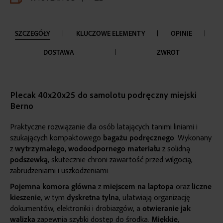
SZCZEGÓŁY
KLUCZOWE ELEMENTY
OPINIE
DOSTAWA
ZWROT
Plecak 40x20x25 do samolotu podręczny miejski
Berno
Praktyczne rozwiązanie dla osób latających tanimi liniami i
szukających kompaktowego
bagażu podręcznego
. Wykonany
z
wytrzymałego
,
wodoodpornego
materiału
z solidną
podszewką
, skutecznie chroni zawartość przed wilgocią,
zabrudzeniami i uszkodzeniami.
Pojemna
komora
główna
z
miejscem na laptopa
oraz
liczne
kieszenie
, w tym
dyskretna tylna
, ułatwiają organizację
dokumentów, elektroniki i drobiazgów, a
otwieranie jak
walizka
zapewnia szybki dostęp do środka.
Miękkie
,