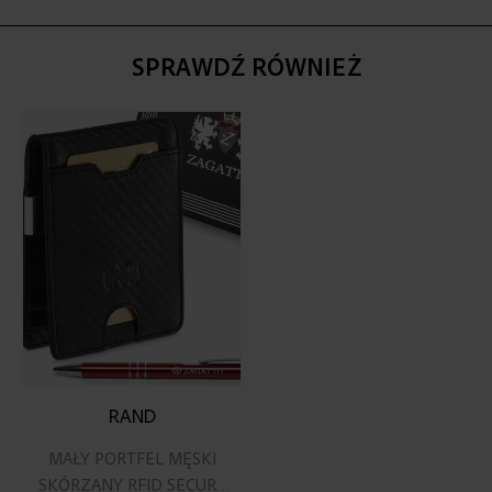
SPRAWDŹ RÓWNIEŻ
Dodaj
do
listy
życzeń
RAND
MAŁY PORTFEL MĘSKI
SKÓRZANY RFID SECURE