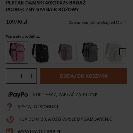
the
PLECAK DAMSKI 40X20X25 BAGAŻ
beginning
PODRĘCZNY RYANAIR RÓŻOWY
of
the
109,90 zł
Obecna cena jest najniższą (od 30 dni).
images
gallery
Warianty produktu:
DODAJ DO KOSZYKA
KUP TERAZ, ZAPŁAĆ ZA 30 DNI!
SPYTAJ O PRODUKT
KUP DO 14:00, A DZIŚ WYŚLEMY ZAMÓWIENIE
WYSYŁKA OD 9,99 ZŁ