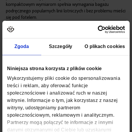
kompaktowym wymiarom spełnia wymagania bagażu
podręcznego popularnych linii lotniczych i bez problemu mieści
się pod fotelem.
Więcej
SKU
ZG1043
informacji
KOLOR
RÓŻOWY
Zgoda
Szczegóły
O plikach cookies
MATERIAŁ
POLIESTER
SZEROKOŚĆ
25 CM
Niniejsza strona korzysta z plików cookie
Wykorzystujemy pliki cookie do spersonalizowania
GŁĘBOKOŚĆ
20 CM
treści i reklam, aby oferować funkcje
społecznościowe i analizować ruch w naszej
WYSOKOŚĆ
40 CM
witrynie. Informacje o tym, jak korzystasz z naszej
ZAPIĘCIE
SUWAK
witryny, udostępniamy partnerom
społecznościowym, reklamowym i analitycznym.
KOD EAN
5907127693625
Partnerzy mogą połączyć te informacje z innymi
danymi otrzymanymi od Ciebie lub uzyskanymi