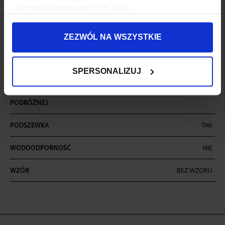
ILOŚĆ KOMÓR
2
podczas korzystania z ich usług.
ILOŚĆ KIESZENI
6
ZEZWÓL NA WSZYSTKIE
MIEŚCI FORMAT A4
TAK
MIEŚCI LAPTOPA
TAK
SPERSONALIZUJ
MOCOWANIE DO WALIZKI
TAK
PODRÓŻNEJ
PODSZEWKA
TAK
WODOODPORNOŚĆ
NIE
WZÓR
BEZ WZORU