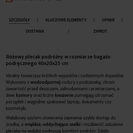
SZCZEGÓŁY
KLUCZOWE ELEMENTY
OPINIE
DOSTAWA
ZWROT
Różowy plecak podróżny w rozmiarze bagażu
podręcznego 40x20x25 cm
Idealny towarzysz krótkich wyjazdów i codziennych dojazdów.
Wykonany z
wodoodpornej
codury z podszewką, chroni
zawartość przed deszczem, zabrudzeniami i przetarciami, a
dwie
komory
oraz liczne
kieszenie
pomagają utrzymać
porządek i wygodnie spakować laptop, dokumenty czy
kosmetyki.
Walizkowy system otwierania zapewnia szybki dostęp do
środka, a
miękkie, oddychające
szelki
i możliwość założenia
plecaka na walizkę podnoszą komfort podróży. Dzięki