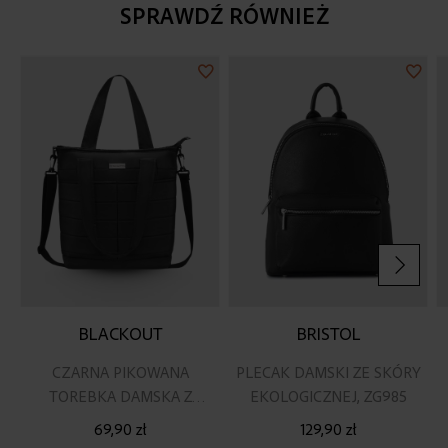
SPRAWDŹ RÓWNIEŻ
Dodaj
Doda
do
do
listy
listy
życzeń
życz
BLACKOUT
BRISTOL
CZARNA PIKOWANA
PLECAK DAMSKI ZE SKÓRY
TOREBKA DAMSKA Z
EKOLOGICZNEJ, ZG985
PASKIEM NA RAMIĘ
69,90 zł
129,90 zł