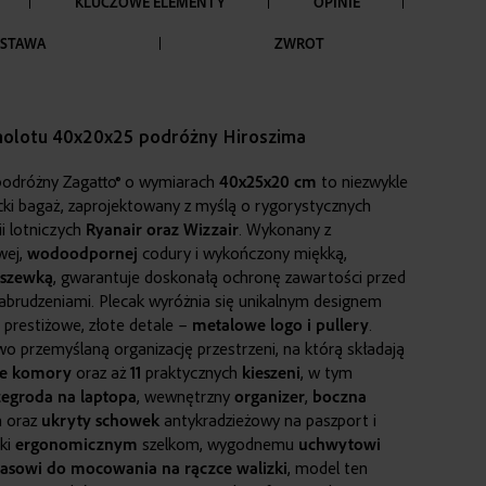
KLUCZOWE ELEMENTY
OPINIE
STAWA
ZWROT
molotu 40x20x25 podróżny Hiroszima
podróżny Zagatto® o wymiarach
40x25x20 cm
to niezwykle
cki bagaż, zaprojektowany z myślą o rygorystycznych
i lotniczych
Ryanair oraz Wizzair
. Wykonany z
wej,
wodoodpornej
codury i wykończony miękką,
szewką
, gwarantuje doskonałą ochronę zawartości przed
abrudzeniami. Plecak wyróżnia się unikalnym designem
restiżowe, złote detale –
metalowe logo i pullery
.
o przemyślaną organizację przestrzeni, na którą składają
e
komory
oraz aż
11
praktycznych
kieszeni
, w tym
zegroda
na laptop
a
, wewnętrzny
organizer
,
boczna
n oraz
ukryty schowek
antykradzieżowy na paszport i
ki
ergonomicznym
szelkom, wygodnemu
uchwytowi
asowi do mocowania na rączce walizki
, model ten