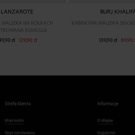
LANZAROTE
BURJ KHALIF
 WALIZKA NA KÓŁKACH
KABINOWA WALIZKA 56X36
STROWANA 65X42X26
49,90 zł
129,90 zł
139,90 zł
89,90 
Strefa klienta
Informacje
Moje konto
O sklepie
Moje zamówienia
Regulamin