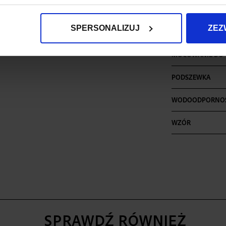
ILOŚĆ KIESZENI
SPERSONALIZUJ
ZEZ
MIEŚCI LAPTOPA
MOCOWANIE DO 
PODSZEWKA
WODOODPORNO
WZÓR
SPRAWDŹ RÓWNIEŻ