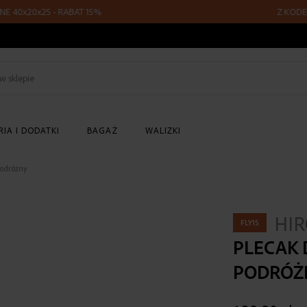
x20x25 - RABAT 15%
Z KODEM FLY1
Szukaj
w
sklepie
IA I DODATKI
BAGAŻ
WALIZKI
podróżny
HI
FLY15
PLECAK 
PODRÓŻ