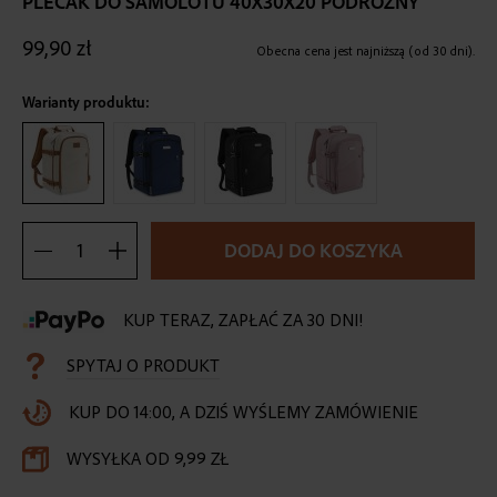
PLECAK DO SAMOLOTU 40X30X20 PODRÓŻNY
the
beginning
99,90 zł
of
Obecna cena jest najniższą (od 30 dni).
the
images
Warianty produktu:
gallery
DODAJ DO KOSZYKA
KUP TERAZ, ZAPŁAĆ ZA 30 DNI!
SPYTAJ O PRODUKT
KUP DO 14:00, A DZIŚ WYŚLEMY ZAMÓWIENIE
WYSYŁKA OD 9,99 ZŁ