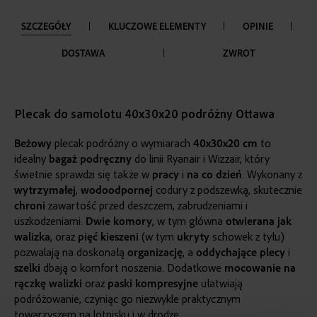
SZCZEGÓŁY
KLUCZOWE ELEMENTY
OPINIE
DOSTAWA
ZWROT
Plecak do samolotu 40x30x20 podróżny Ottawa
Beżowy
plecak podróżny o wymiarach
40x30x20 cm
to
idealny
bagaż podręczny
do linii Ryanair i Wizzair, który
świetnie sprawdzi się także w
pracy
i
na co dzień
. Wykonany z
wytrzymałej
,
wodoodpornej
codury z podszewką, skutecznie
chroni
zawartość przed deszczem, zabrudzeniami i
uszkodzeniami.
Dwie
komory
, w tym główna
otwierana jak
walizka
, oraz
pięć
kieszeni
(w tym
ukryty
schowek z tyłu)
pozwalają na doskonałą
organizację
, a
oddychające
plecy
i
szelki
dbają o komfort noszenia. Dodatkowe
mocowanie na
rączkę walizki
oraz
paski kompresyjne
ułatwiają
podróżowanie, czyniąc go niezwykle praktycznym
towarzyszem na lotnisku i w drodze.