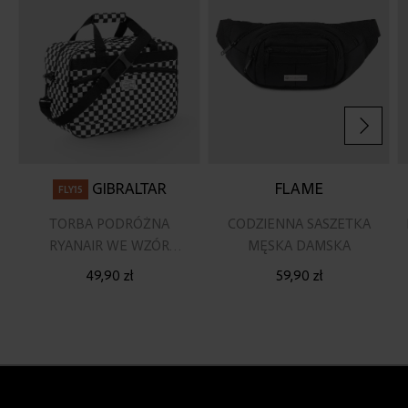
życzeń
życz
GIBRALTAR
FLAME
FLY15
TORBA PODRÓŻNA
CODZIENNA SASZETKA
RYANAIR WE WZÓR
MĘSKA DAMSKA
SZACHOWNICY 40X20X25
49,90 zł
59,90 zł