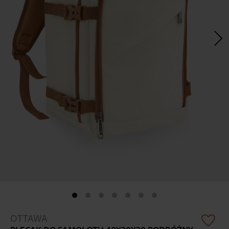
Skip
OTTAWA
to