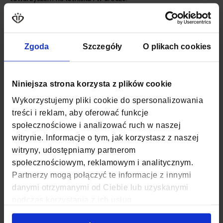
Więcej
SKU
ZG1086
informacji
WAGA
0,74 KG
Zgoda
Szczegóły
O plikach cookies
KOLOR
BEŻOWY
MATERIAŁ
POLIESTER, NYLON
Niniejsza strona korzysta z plików cookie
Wykorzystujemy pliki cookie do spersonalizowania
SZEROKOŚĆ
30 CM
treści i reklam, aby oferować funkcje
społecznościowe i analizować ruch w naszej
GŁĘBOKOŚĆ
20 CM
witrynie. Informacje o tym, jak korzystasz z naszej
WYSOKOŚĆ
40 CM
witryny, udostępniamy partnerom
społecznościowym, reklamowym i analitycznym.
ZAPIĘCIE
SUWAK
Partnerzy mogą połączyć te informacje z innymi
danymi otrzymanymi od Ciebie lub uzyskanymi
KOD EAN
5907127694592
podczas korzystania z ich usług.
ILOŚĆ KOMÓR
2