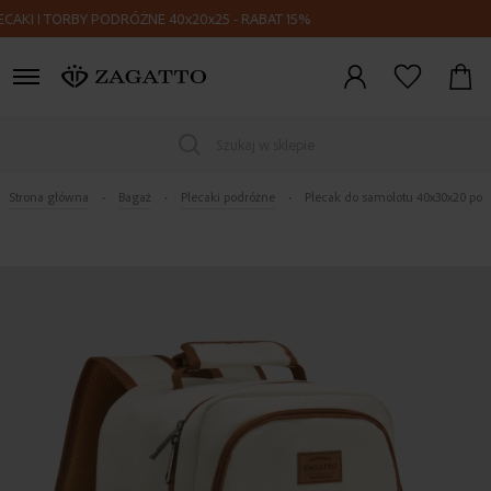
 I TORBY PODRÓŻNE 40x20x25 - RABAT 15%
Zaloguj
się
Szukaj w sklepie
Strona główna
Bagaż
Plecaki podróżne
Plecak do samolotu 40x30x20 pod
Skip
to
the
end
of
the
images
gallery