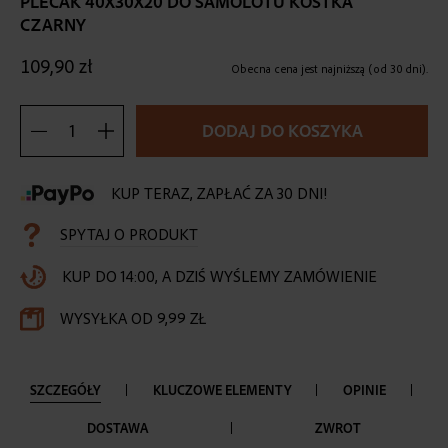
PLECAK 40X30X20 DO SAMOLOTU KOSTKA
the
CZARNY
beginning
of
109,90 zł
the
Obecna cena jest najniższą (od 30 dni).
images
gallery
DODAJ DO KOSZYKA
KUP TERAZ, ZAPŁAĆ ZA 30 DNI!
SPYTAJ O PRODUKT
KUP DO 14:00, A DZIŚ WYŚLEMY ZAMÓWIENIE
WYSYŁKA OD 9,99 ZŁ
SZCZEGÓŁY
KLUCZOWE ELEMENTY
OPINIE
DOSTAWA
ZWROT