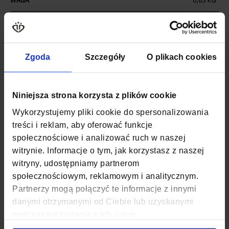
WAGA
0,65 KG
KOLOR
CZARNY
MATERIAŁ
POLIESTER, CODURA
Zgoda
Szczegóły
O plikach cookies
SZEROKOŚĆ
30 CM
GŁĘBOKOŚĆ
20 CM
Niniejsza strona korzysta z plików cookie
Wykorzystujemy pliki cookie do spersonalizowania
WYSOKOŚĆ
40 CM
treści i reklam, aby oferować funkcje
społecznościowe i analizować ruch w naszej
ZAPIĘCIE
SUWAK
witrynie. Informacje o tym, jak korzystasz z naszej
KOD EAN
5903689738927
witryny, udostępniamy partnerom
społecznościowym, reklamowym i analitycznym.
ILOŚĆ KOMÓR
1
Partnerzy mogą połączyć te informacje z innymi
danymi otrzymanymi od Ciebie lub uzyskanymi
ILOŚĆ KIESZENI
4
podczas korzystania z ich usług.