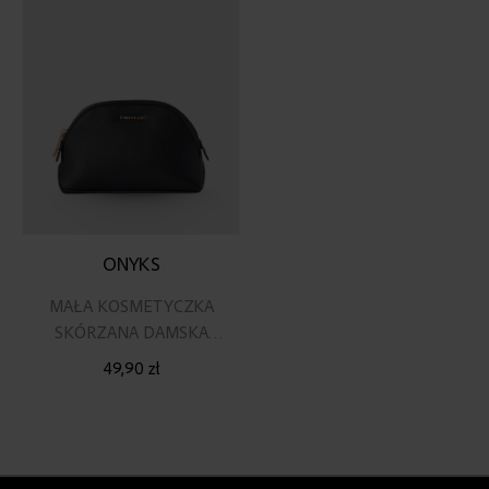
listy
życzeń
ONYKS
MAŁA KOSMETYCZKA
SKÓRZANA DAMSKA
TURYSTYCZNA CZARNA
49,90 zł