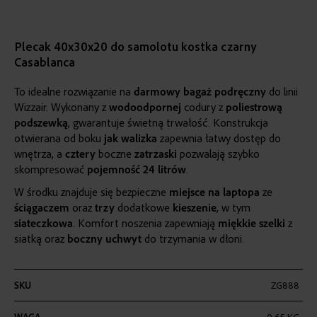
Plecak 40x30x20 do samolotu kostka czarny
Casablanca
To idealne rozwiązanie na
darmowy
bagaż podręczny
do linii
Wizzair. Wykonany z
wodoodpornej
codury z
poliestrową
podszewką
, gwarantuje świetną trwałość. Konstrukcja
otwierana od boku
jak walizka
zapewnia łatwy dostęp do
wnętrza, a
cztery
boczne
zatrzaski
pozwalają szybko
skompresować
pojemność
24 litrów
.
W środku znajduje się bezpieczne
miejsce na laptopa
ze
ściągaczem
oraz
trzy
dodatkowe
kieszenie
, w tym
siateczkowa
. Komfort noszenia zapewniają
miękkie
szelki
z
siatką oraz
boczny
uchwyt
do trzymania w dłoni.
Więcej
SKU
ZG888
informacji