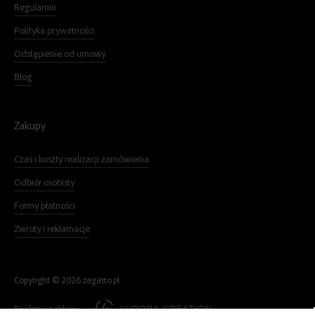
Regulamin
Polityka prywatności
Odstąpienie od umowy
Blog
Zakupy
Czas i koszty realizacji zamówienia
Odbiór osobisty
Formy płatności
Zwroty i reklamacje
Copyright ©
2026
zagatto.pl
Realizacja sklepu