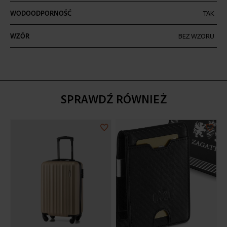
WODOODPORNOŚĆ
TAK
WZÓR
BEZ WZORU
SPRAWDŹ RÓWNIEŻ
Dodaj
Doda
do
do
listy
listy
życzeń
życz