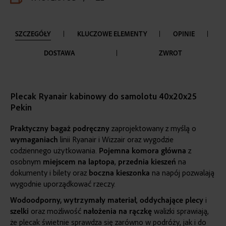
SZCZEGÓŁY
KLUCZOWE ELEMENTY
OPINIE
DOSTAWA
ZWROT
Plecak Ryanair kabinowy do samolotu 40x20x25
Pekin
Praktyczny
bagaż podręczny
zaprojektowany z myślą o
wymaganiach
linii Ryanair i Wizzair oraz wygodzie
codziennego użytkowania.
Pojemna
komora
główna
z
osobnym
miejscem na laptopa
,
przednia
kieszeń
na
dokumenty i bilety oraz
boczna kieszonka
na napój pozwalają
wygodnie uporządkować rzeczy.
Wodoodporny
,
wytrzymały
materiał
,
oddychające
plecy
i
szelki
oraz możliwość
nałożenia na rączkę
walizki sprawiają,
że plecak świetnie sprawdza się zarówno w podróży, jak i do