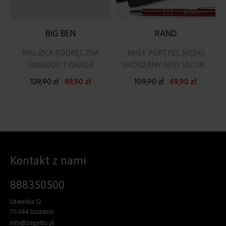
BIG BEN
RAND
WALIZKA PODRĘCZNA
MAŁY PORTFEL MĘSKI
56X36X20 TWARDA
SKÓRZANY RFID SECURE
SZAMPAŃSKA
CZARNY
139,90 zł
89,90 zł
109,90 zł
49,90 zł
Kontakt z nami
888350500
Litewska 12
71-344 Szczecin
info@zagatto.pl