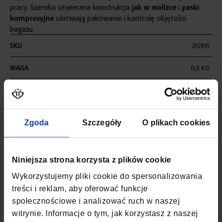
pracy. Szeroko otwierana konstrukcja
jak w walizce
i
paski
kompresyjne
ułatwiają pakowanie i kontrolę objętości
bagażu.
Więcej
SKU
ZG915
informacji
WAGA
0,5 KG
POJEMNOŚĆ
20
KOLOR
GRAFIT
Zgoda
Szczegóły
O plikach cookies
MATERIAŁ
POLIESTER, CODURA
SZEROKOŚĆ
25 CM
Niniejsza strona korzysta z plików cookie
Wykorzystujemy pliki cookie do spersonalizowania
GŁĘBOKOŚĆ
20 CM
treści i reklam, aby oferować funkcje
społecznościowe i analizować ruch w naszej
WYSOKOŚĆ
40 CM
witrynie. Informacje o tym, jak korzystasz z naszej