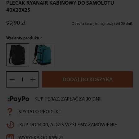
the
PLECAK RYANAIR KABINOWY DO SAMOLOTU
beginning
40X20X25
of
the
99,90 zł
Obecna cena jest najniższą (od 30 dni).
images
gallery
Warianty produktu:
DODAJ DO KOSZYKA
KUP TERAZ, ZAPŁAĆ ZA 30 DNI!
SPYTAJ O PRODUKT
KUP DO 14:00, A DZIŚ WYŚLEMY ZAMÓWIENIE
WYSYŁKA OD 9,99 ZŁ