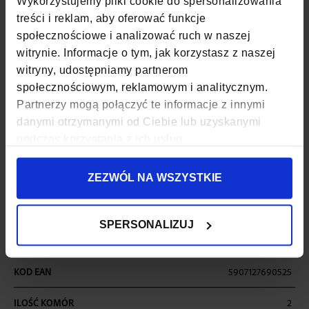
Wykorzystujemy pliki cookie do spersonalizowania
treści i reklam, aby oferować funkcje
WAGA
0,96 KG
społecznościowe i analizować ruch w naszej
witrynie. Informacje o tym, jak korzystasz z naszej
POJEMNOŚĆ
36
witryny, udostępniamy partnerom
KOLOR
CZARNY
społecznościowym, reklamowym i analitycznym.
Partnerzy mogą połączyć te informacje z innymi
MATERIAŁ
POLIESTER, NYLON
danymi otrzymanymi od Ciebie lub uzyskanymi
podczas korzystania z ich usług.
SZEROKOŚĆ
30 CM
ZEZWÓL NA WSZYSTKIE
GŁĘBOKOŚĆ
27 CM
WYSOKOŚĆ
45 CM
SPERSONALIZUJ
ZAPIĘCIE
SUWAK
KOD EAN
5907127690525
ILOŚĆ KOMÓR
2