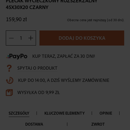
PLECAK WYCIECZKOWY ROZSZERZALNY
the
45X30X20 CZARNY
beginning
of
159,90 zł
the
Obecna cena jest najniższą (od 30 dni).
images
gallery
DODAJ DO KOSZYKA
KUP TERAZ, ZAPŁAĆ ZA 30 DNI!
SPYTAJ O PRODUKT
KUP DO 14:00, A DZIŚ WYŚLEMY ZAMÓWIENIE
WYSYŁKA OD 9,99 ZŁ
SZCZEGÓŁY
KLUCZOWE ELEMENTY
OPINIE
DOSTAWA
ZWROT