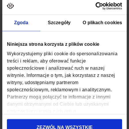
KOLOR
CZARNY
MATERIAŁ
POLIESTER, NYLON
Zgoda
Szczegóły
O plikach cookies
SZEROKOŚĆ
30 CM
Niniejsza strona korzysta z plików cookie
GŁĘBOKOŚĆ
20 CM
Wykorzystujemy pliki cookie do spersonalizowania
WYSOKOŚĆ
40 CM
treści i reklam, aby oferować funkcje
społecznościowe i analizować ruch w naszej
ZAPIĘCIE
SUWAK
witrynie. Informacje o tym, jak korzystasz z naszej
witryny, udostępniamy partnerom
KOD EAN
5907127694738
społecznościowym, reklamowym i analitycznym.
Partnerzy mogą połączyć te informacje z innymi
ILOŚĆ KOMÓR
1
danymi otrzymanymi od Ciebie lub uzyskanymi
ILOŚĆ KIESZENI
4
podczas korzystania z ich usług.
MIEŚCI LAPTOPA
TAK
ZEZWÓL NA WSZYSTKIE