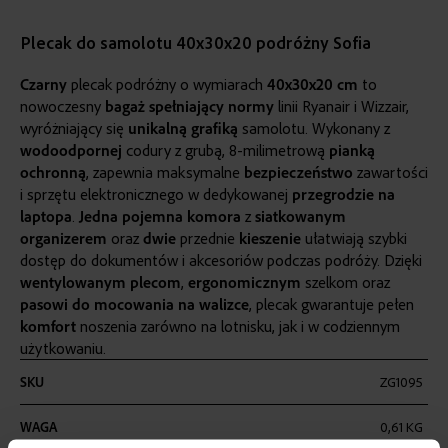
Plecak do samolotu 40x30x20 podróżny Sofia
Czarny
plecak podróżny o wymiarach
40x30x20 cm
to
nowoczesny
bagaż spełniający normy
linii Ryanair i Wizzair,
wyróżniający się
unikalną grafiką
samolotu. Wykonany z
wodoodpornej
codury z grubą, 8-milimetrową
pianką
ochronną
, zapewnia maksymalne
bezpieczeństwo
zawartości
i sprzętu elektronicznego w dedykowanej
przegrodzie
na
laptopa
.
Jedna
pojemna
komora
z
siatkowanym
organizerem
oraz
dwie
przednie
kieszenie
ułatwiają szybki
dostęp do dokumentów i akcesoriów podczas podróży. Dzięki
wentylowanym plecom
,
ergonomicznym
szelkom oraz
pasowi do mocowania na walizce
, plecak gwarantuje pełen
komfort
noszenia zarówno na lotnisku, jak i w codziennym
użytkowaniu.
Więcej
SKU
ZG1095
informacji
WAGA
0,61 KG