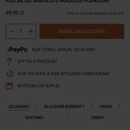
PLECAK DO SAMOLOTU 40X30X20 PODRÓŻNY
the
beginning
89,90 zł
of
Obecna cena jest najniższą (od 30 dni).
the
images
DODAJ DO KOSZYKA
gallery
KUP TERAZ, ZAPŁAĆ ZA 30 DNI!
SPYTAJ O PRODUKT
KUP DO 14:00, A DZIŚ WYŚLEMY ZAMÓWIENIE
WYSYŁKA OD 9,99 ZŁ
SZCZEGÓŁY
KLUCZOWE ELEMENTY
OPINIE
DOSTAWA
ZWROT