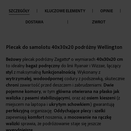
SZCZEGÓŁY
KLUCZOWE ELEMENTY
OPINIE
DOSTAWA
ZWROT
Plecak do samolotu 40x30x20 podróżny Wellington
Beżowy
plecak podróżny Zagatto® o wymiarach
40x30x20 cm
to idealny
bagaż podręczny
do linii Ryanair i Wizzair, łączący
styl
z maksymalną
funkcjonalnością
. Wykonany z
wytrzymałej
,
wodoodpornej
codury z podszewką, skutecznie
chroni
zawartość przed deszczem i zabrudzeniami.
Dwie
pojemne
komory
, w tym
główna otwierana na płasko jak
walizka
z
pasami stabilizującymi
, oraz aż
osiem
kieszeni
(z
miejscem na laptopa i
ukrytym schowkiem
) gwarantują
perfekcyjną
organizację.
Oddychające
plecy
i
szelki
zapewniają
komfort
noszenia, a
mocowanie na rączkę
walizki
sprawia, że podróżowanie staje się jeszcze
wygodniejsze
.