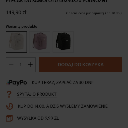
PLECAK DO SAMOLOTU 40X30X20 PODRÓŻNY
the
beginning
149,90 zł
of
Obecna cena jest najniższą (od 30 dni).
the
images
Warianty produktu:
gallery
DODAJ DO KOSZYKA
KUP TERAZ, ZAPŁAĆ ZA 30 DNI!
SPYTAJ O PRODUKT
KUP DO 14:00, A DZIŚ WYŚLEMY ZAMÓWIENIE
WYSYŁKA OD 9,99 ZŁ