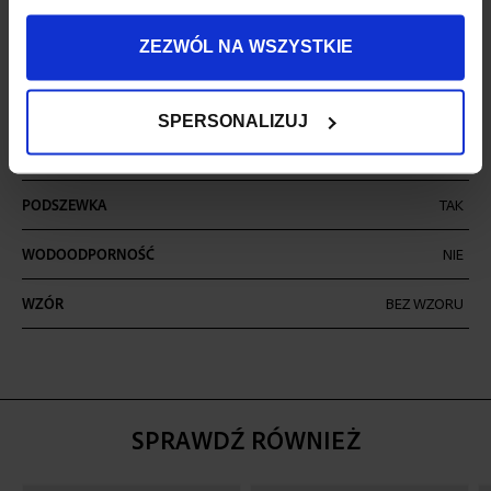
ILOŚĆ KIESZENI
8
ZEZWÓL NA WSZYSTKIE
MIEŚCI LAPTOPA
TAK
SPERSONALIZUJ
MOCOWANIE DO WALIZKI
TAK
PODRÓŻNEJ
PODSZEWKA
TAK
WODOODPORNOŚĆ
NIE
WZÓR
BEZ WZORU
SPRAWDŹ RÓWNIEŻ