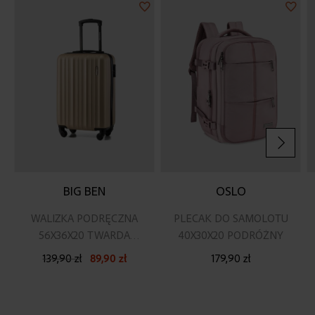
Dodaj
Doda
do
do
listy
listy
życzeń
życz
BIG BEN
OSLO
WALIZKA PODRĘCZNA
PLECAK DO SAMOLOTU
56X36X20 TWARDA
40X30X20 PODRÓŻNY
SZAMPAŃSKA
139,90 zł
89,90 zł
179,90 zł