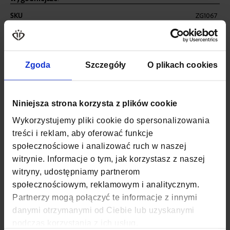
Więcej
SKU
ZG1067
informacji
WAGA
0,72 KG
KOLOR
BEŻOWY
Zgoda
Szczegóły
O plikach cookies
MATERIAŁ
POLIESTER, NYLON
Niniejsza strona korzysta z plików cookie
SZEROKOŚĆ
30 CM
Wykorzystujemy pliki cookie do spersonalizowania
GŁĘBOKOŚĆ
20 CM
treści i reklam, aby oferować funkcje
społecznościowe i analizować ruch w naszej
WYSOKOŚĆ
40 CM
witrynie. Informacje o tym, jak korzystasz z naszej
witryny, udostępniamy partnerom
ZAPIĘCIE
SUWAK
społecznościowym, reklamowym i analitycznym.
Partnerzy mogą połączyć te informacje z innymi
KOD EAN
5907127694011
danymi otrzymanymi od Ciebie lub uzyskanymi
podczas korzystania z ich usług.
ILOŚĆ KOMÓR
2