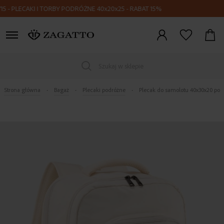
LECAKI I TORBY PODRÓŻNE 40x20x25 - RABAT 15%
Zaloguj
się
Szukaj w sklepie
Strona główna
Bagaż
Plecaki podróżne
Plecak do samolotu 40x30x20 pod
Skip
to
the
end
of
the
images
gallery