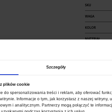
Więcej
SKU
informacji
WAGA
KOLOR
MATERIAŁ
SZEROKOŚĆ
GŁĘBOKOŚĆ
Szczegóły
WYSOKOŚĆ
ZAPIĘCIE
 z plików cookie
e do spersonalizowania treści i reklam, aby oferować funk
KOD EAN
itrynie. Informacje o tym, jak korzystasz z naszej witryny
wym i analitycznym. Partnerzy mogą połączyć te informac
ILOŚĆ KOMÓR
 uzyskanymi podczas korzystania z ich usług.