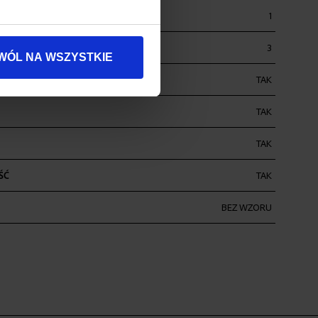
EK
1
3
WÓL NA WSZYSTKIE
4
TAK
TAK
TAK
ŚĆ
TAK
BEZ WZORU