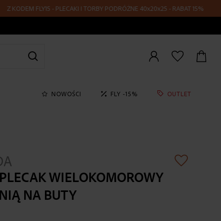
EM FLY15 - PLECAKI I TORBY PODRÓŻNE 40x20x25 - RABAT 15%
Zaloguj
się
NOWOŚCI
FLY -15%
OUTLET
DA
 PLECAK WIELOKOMOROWY
ENIĄ NA BUTY