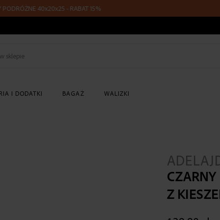
ÓŻNE 40x20x25 - RABAT 15%
Z KOD
Szukaj
w
sklepie
IA I DODATKI
BAGAŻ
WALIZKI
ADELAJ
CZARNY
Z KIESZ