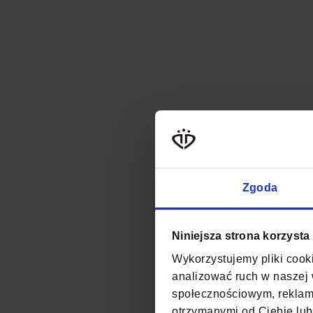
Zgoda
Niniejsza strona korzysta
Wykorzystujemy pliki cooki
analizować ruch w naszej w
społecznościowym, reklamo
otrzymanymi od Ciebie lub