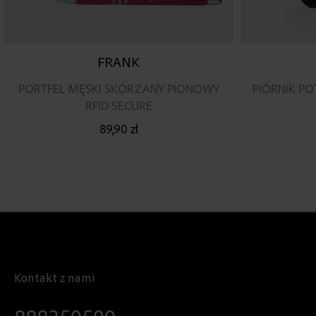
FRANK
PORTFEL MĘSKI SKÓRZANY PIONOWY
PIÓRNIK P
RFID SECURE
89,90 zł
Kontakt z nami