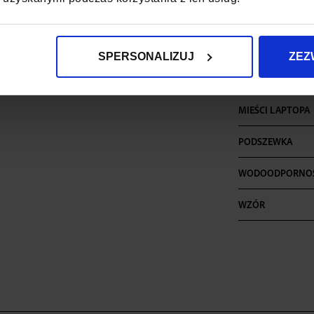
ILOŚĆ PRZEGRÓD
ILOŚĆ KIESZENI
SPERSONALIZUJ
ZEZ
MIEŚCI FORMAT A
MIEŚCI LAPTOPA
PODSZEWKA
WODOODPORNO
WZÓR