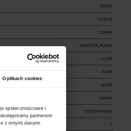
ZG1072
0,68 KG
CZARNY
POLIESTER, NYLON
32 CM
20 CM
O plikach cookies
50 CM
SUWAK
cje społecznościowe i
5907127694066
, udostępniamy partnerom
je z innymi danymi
3