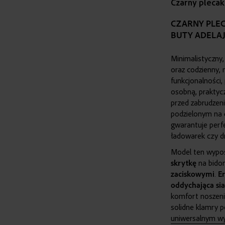
Czarny plecak
CZARNY PLEC
BUTY ADELA
Minimalistyczny
oraz codzienny, 
funkcjonalności
osobną, prakty
przed zabrudze
podzielonym na
gwarantuje perf
ładowarek czy d
Model ten wypo
skrytkę
na bido
zaciskowymi
.
E
oddychająca si
komfort noszeni
solidne klamry 
uniwersalnym wyb