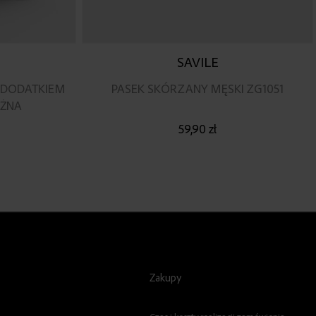
SAVILE
 DODATKIEM
PASEK SKÓRZANY MĘSKI ZG1051
ÓŻNA
59,90 zł
Zakupy