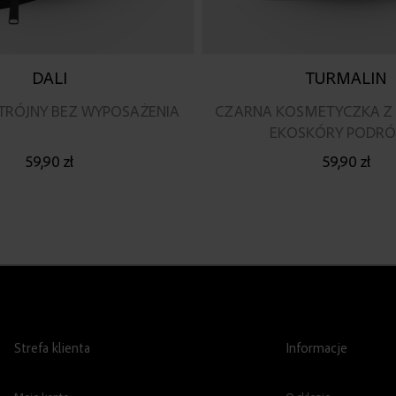
DALI
TURMALIN
OTRÓJNY BEZ WYPOSAŻENIA
CZARNA KOSMETYCZKA Z
EKOSKÓRY PODR
59,90 zł
59,90 zł
Strefa klienta
Informacje