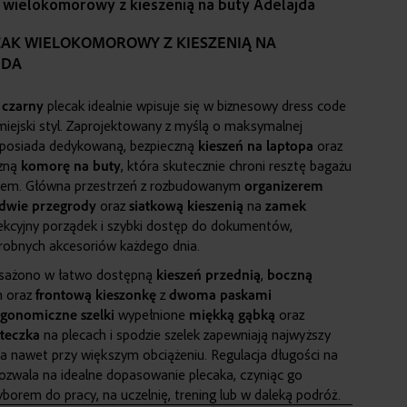
 wielokomorowy z kieszenią na buty Adelajda
AK WIELOKOMOROWY Z KIESZENIĄ NA
JDA
,
czarny
plecak idealnie wpisuje się w biznesowy dress code
miejski styl. Zaprojektowany z myślą o maksymalnej
, posiada dedykowaną, bezpieczną
kieszeń
na laptop
a
oraz
czną
komorę
na buty
, która skutecznie chroni resztę bagażu
niem. Główna przestrzeń z rozbudowanym
organizerem
dwie
przegrody
oraz
siatkową
kieszenią
na
zamek
ekcyjny porządek i szybki dostęp do dokumentów,
robnych akcesoriów każdego dnia.
sażono w łatwo dostępną
kieszeń
przednią
,
boczną
n oraz
frontową kieszonkę
z
dwoma
paskami
rgonomiczne
szelki
wypełnione
miękką gąbką
oraz
ateczka
na plecach i spodzie szelek zapewniają najwyższy
a nawet przy większym obciążeniu. Regulacja długości na
pozwala na idealne dopasowanie plecaka, czyniąc go
orem do pracy, na uczelnię, trening lub w daleką podróż.