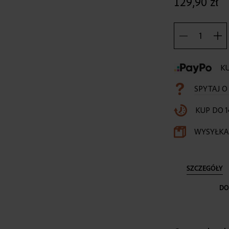
129,90 zł
KU
SPYTAJ 
KUP DO 1
WYSYŁKA 
SZCZEGÓŁY
DO