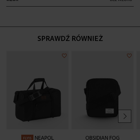
SPRAWDŹ RÓWNIEŻ
Dodaj
Doda
do
do
listy
listy
życzeń
życz
NEAPOL
OBSIDIAN FOG
FLY15