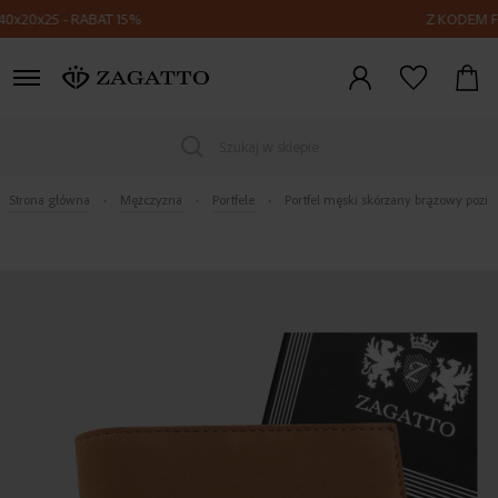
5 - RABAT 15%
Z KODEM FLY15 - 
Zaloguj
się
Szukaj w sklepie
Strona główna
Mężczyzna
Portfele
Portfel męski skórzany brązowy pozi
Skip
to
the
end
of
the
images
gallery