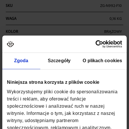
Więcej
SKU
ZG-N992-F10
informacji
WAGA
0,16 KG
KOLOR
BRĄZOWY
MATERIAŁ
SKÓRA NATURALNA
LICOWA
Zgoda
Szczegóły
O plikach cookies
SZEROKOŚĆ
12,7 CM
GŁĘBOKOŚĆ
3 CM
Niniejsza strona korzysta z plików cookie
WYSOKOŚĆ
9,5 CM
Wykorzystujemy pliki cookie do spersonalizowania
treści i reklam, aby oferować funkcje
PUDEŁKO
TAK
społecznościowe i analizować ruch w naszej
witrynie. Informacje o tym, jak korzystasz z naszej
ZAPIĘCIE
BEZ ZAPIĘCIA
witryny, udostępniamy partnerom
KOD EAN
5903689736145
społecznościowym, reklamowym i analitycznym.