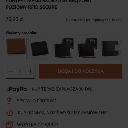
PORTFEL MĘSKI SKÓRZANY BRĄZOWY
the
POZIOMY RFID SECURE
beginning
of
79,90 zł
the
Obecna cena jest najniższą (od 30 dni).
images
gallery
Warianty produktu:
DODAJ DO KOSZYKA
KUP TERAZ, ZAPŁAĆ ZA 30 DNI!
SPYTAJ O PRODUKT
KUP DO 14:00, A DZIŚ WYŚLEMY ZAMÓWIENIE
WYSYŁKA OD 9,99 ZŁ