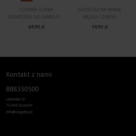
CZARNA TORBA
SASZETKA NA RAMIĘ
PODRÓŻNA DO SAMOLOTU
MĘSKA CZARNA
40X20X25
69,90 zł
59,90 zł
Kontakt z nami
888350500
Litewska 12
71-344 Szczecin
info@zagatto.pl