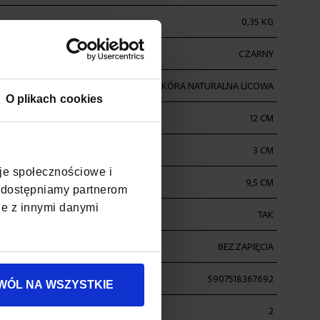
0,35 KG
CZARNY
SKÓRA NATURALNA LICOWA
O plikach cookies
12 CM
3 CM
cje społecznościowe i
9,5 CM
, udostępniamy partnerom
je z innymi danymi
TAK
BEZ ZAPIĘCIA
5907518367692
WÓL NA WSZYSTKIE
ANKNOTY
2