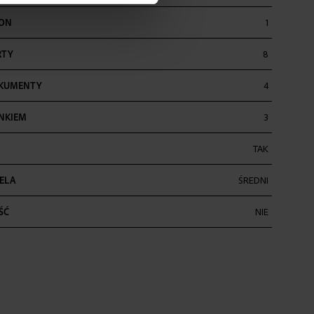
LON
1
RTY
8
OKUMENTY
4
ENKIEM
3
TAK
ELA
ŚREDNI
ŚĆ
NIE