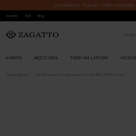
Z KODEM FLY15 - PLECAKI I TORBY PODRÓŻNE 40x2
PRZEJDŹ
Kontakt
B2B
Blog
DO
TREŚCI
KOBIETA
MĘŻCZYZNA
TORBY NA LAPTOPA
AKCESOR
Strona główna
Portfel skórzany męski poziom ZG-003-BAR-2 RFID Secure
Skip
to
the
end
of
the
images
gallery