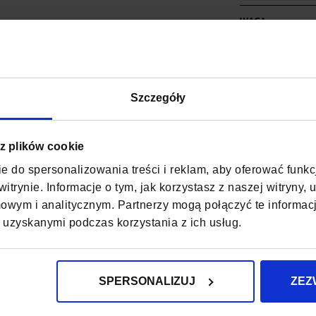
WAGA
KOLOR
MATERIAŁ
Szczegóły
SZEROKOŚĆ
 z plików cookie
GŁĘBOKOŚĆ
e do spersonalizowania treści i reklam, aby oferować funk
WYSOKOŚĆ
itrynie. Informacje o tym, jak korzystasz z naszej witryny
wym i analitycznym. Partnerzy mogą połączyć te informac
PUDEŁKO
 uzyskanymi podczas korzystania z ich usług.
ZAPIĘCIE
KOD EAN
SPERSONALIZUJ
ZEZ
KIESZENIE NA B