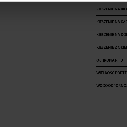
KIESZENIE NA BI
KIESZENIE NA KA
KIESZENIE NA D
KIESZENIE Z OKI
OCHRONA RFID
WIELKOŚĆ PORTF
WODOODPORNO