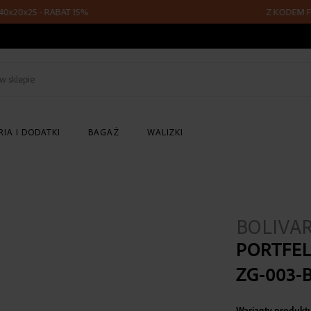
0x25 - RABAT 15%
Z KODEM FLY15 
Szukaj
w
sklepie
IA I DODATKI
BAGAŻ
WALIZKI
BOLIVA
PORTFEL
ZG-003-
Warianty produkt