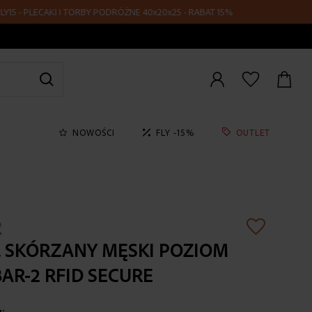
- PLECAKI I TORBY PODRÓŻNE 40x20x25 - RABAT 15%
Zaloguj
się
NOWOŚCI
FLY -15%
OUTLET
R
 SKÓRZANY MĘSKI POZIOM
BAR-2 RFID SECURE
u: