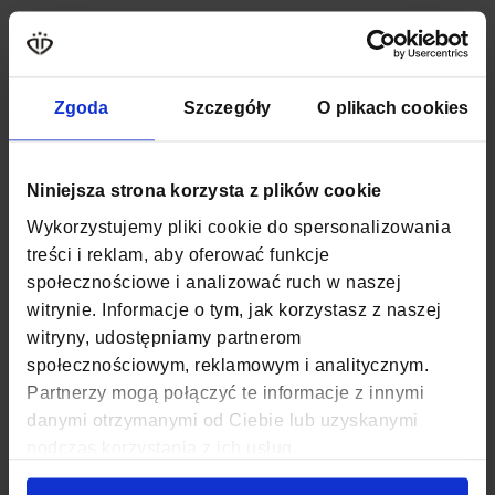
MATERIAŁ
SKÓRA NATURALNA
LICOWA
SZEROKOŚĆ
12,5 CM
Zgoda
Szczegóły
O plikach cookies
GŁĘBOKOŚĆ
2 CM
WYSOKOŚĆ
9,5 CM
Niniejsza strona korzysta z plików cookie
Wykorzystujemy pliki cookie do spersonalizowania
PUDEŁKO
TAK
treści i reklam, aby oferować funkcje
społecznościowe i analizować ruch w naszej
ZAPIĘCIE
ZATRZASK
witrynie. Informacje o tym, jak korzystasz z naszej
witryny, udostępniamy partnerom
KOD EAN
5907518366039
społecznościowym, reklamowym i analitycznym.
KIESZENIE NA BANKNOTY
2
Partnerzy mogą połączyć te informacje z innymi
danymi otrzymanymi od Ciebie lub uzyskanymi
KIESZENIE NA BILON
1
podczas korzystania z ich usług.
KIESZENIE NA KARTY
8