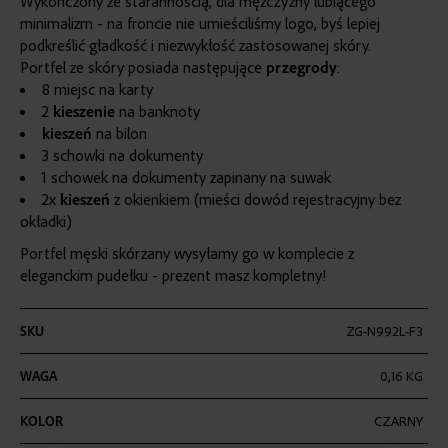
Wykończony ze starannością, dla mężczyzny lubiącego
minimalizm - na froncie nie umieściliśmy logo, byś lepiej
podkreślić gładkość i niezwykłość zastosowanej skóry.
Portfel ze skóry posiada następujące
przegrody
:
8 miejsc na karty
2
kieszenie
na banknoty
kieszeń
na bilon
3 schowki na dokumenty
1 schowek na dokumenty zapinany na suwak
2x
kieszeń
z okienkiem (mieści dowód rejestracyjny bez
okładki
)
Portfel męski skórzany wysyłamy go w komplecie z
eleganckim pudełku - prezent masz kompletny!
Więcej
SKU
ZG-N992L-F3
informacji
WAGA
0,16 KG
KOLOR
CZARNY