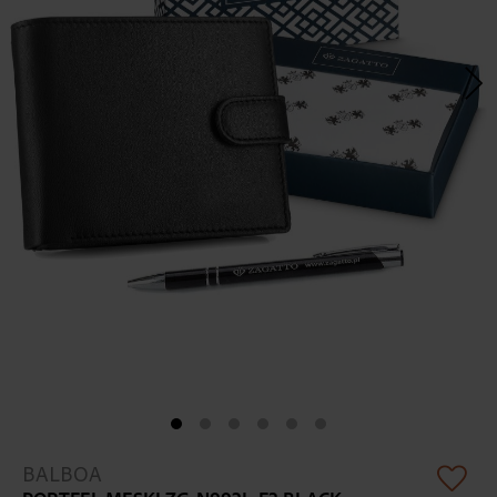
Skip
BALBOA
to