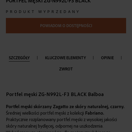
PORTFEL MĘSKI ZG-N992L-F3 BLACK
the
beginning
PRODUKT WYPRZEDANY
of
the
images
POWIADOM O DOSTĘPNOŚCI
gallery
SZCZEGÓŁY
KLUCZOWE ELEMENTY
OPINIE
ZWROT
Portfel męski ZG-N992L-F3 BLACK Balboa
Portfel męski skórzany Zagatto ze skóry naturalnej,
czarny
.
Średniej wielkości portfel męski z kolekcji
Fabriano.
Praktycznie rozplanowany portfel męski z wysokiej jakości
skóry naturalnej bydlęcej, odpornej na uszkodzenia.