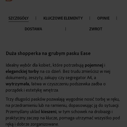
SZCZEGÓŁY
KLUCZOWE ELEMENTY
OPINIE
DOSTAWA
ZWROT
Duża shopperka na grubym pasku Ease
Idealny wybór dla kobiet, które potrzebują
pojemnej
i
eleganckiej torby
na co dzień. Bez trudu zmieścisz w niej
dokumenty, zeszyty, zakupy czy segregator A4, a
wytrzymała
, łatwa w czyszczeniu podszewka zadba o
porządek i estetykę wnętrza.
Trzy długości pasków pozwalają wygodnie nosić torbę w ręku,
na przedramieniu lub na ramieniu, dopasowując ją do sytuacji.
Przemyślany układ
kieszeni
, w tym schowek na drobiazgi i
praktyczny zaczep na klucze, pomaga utrzymać wszystko pod
ręką i dobrze zorganizowane.