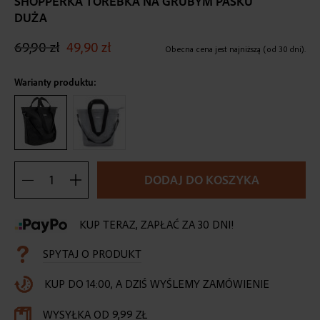
SHOPPERKA TOREBKA NA GRUBYM PASKU
the
DUŻA
beginning
of
69,90 zł
49,90 zł
the
Obecna cena jest najniższą (od 30 dni).
images
gallery
Warianty produktu:
DODAJ DO KOSZYKA
KUP TERAZ, ZAPŁAĆ ZA 30 DNI!
SPYTAJ O PRODUKT
KUP DO 14:00, A DZIŚ WYŚLEMY ZAMÓWIENIE
WYSYŁKA OD 9,99 ZŁ