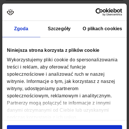
Więcej
SKU
ZG 621
informacji
WAGA
0,6 KG
Zgoda
Szczegóły
O plikach cookies
KOLOR
CZARNY
MATERIAŁ
POLIESTER
Niniejsza strona korzysta z plików cookie
SZEROKOŚĆ
41,5 CM
Wykorzystujemy pliki cookie do spersonalizowania
treści i reklam, aby oferować funkcje
GŁĘBOKOŚĆ
17 CM
społecznościowe i analizować ruch w naszej
witrynie. Informacje o tym, jak korzystasz z naszej
WYSOKOŚĆ
48 CM
witryny, udostępniamy partnerom
społecznościowym, reklamowym i analitycznym.
KOD EAN
5903689731362
Partnerzy mogą połączyć te informacje z innymi
ILOŚĆ KOMÓR
1
danymi otrzymanymi od Ciebie lub uzyskanymi
podczas korzystania z ich usług.
ILOŚĆ KIESZENI
1