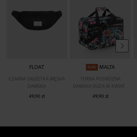
życzeń
życz
FLOAT
MALTA
FLY15
CZARNA SASZETKA MĘSKA
TORBA PODRÓŻNA
DAMSKA
DAMSKA DUŻA W KWIATY
40X20X25
49,90 zł
49,90 zł