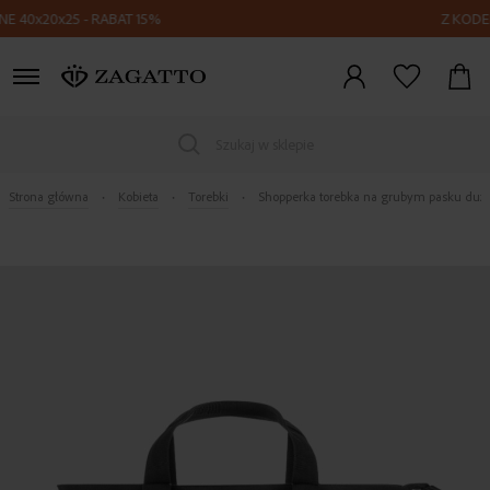
20x25 - RABAT 15%
Z KODEM FLY1
Zaloguj
się
Szukaj w sklepie
Strona główna
Kobieta
Torebki
Shopperka torebka na grubym pasku duż
Skip
to
the
end
of
the
images
gallery