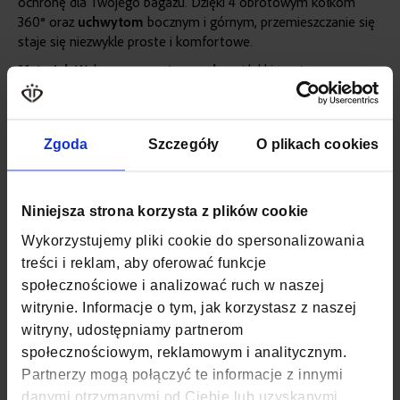
ochronę dla Twojego bagażu. Dzięki 4 obrotowym kółkom
360° oraz
uchwytom
bocznym i górnym, przemieszczanie się
staje się niezwykle proste i komfortowe.
Materiał:
Wykonana z
wytrzymałego
i lekkiego tworzywa
ABS
, które zapewnia ochronę zawartości.
Kółka:
Cztery obrotowe
kółka 360°
umożliwiają
łatwe i
płynne
manewrowanie walizką w każdym kierunku.
Zgoda
Szczegóły
O plikach cookies
Więcej
SKU
ZG504 ABS B D.BLUE
informacji
WAGA
3,1 KG
Niniejsza strona korzysta z plików cookie
Wykorzystujemy pliki cookie do spersonalizowania
POJEMNOŚĆ
60
treści i reklam, aby oferować funkcje
społecznościowe i analizować ruch w naszej
MAKSYMALNE OBCIĄŻENIE
18
witrynie. Informacje o tym, jak korzystasz z naszej
KOLOR
GRANATOWY
witryny, udostępniamy partnerom
społecznościowym, reklamowym i analitycznym.
MATERIAŁ
ABS
Partnerzy mogą połączyć te informacje z innymi
danymi otrzymanymi od Ciebie lub uzyskanymi