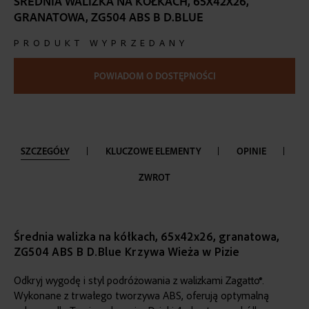
ŚREDNIA WALIZKA NA KÓŁKACH, 65X42X26,
the
GRANATOWA, ZG504 ABS B D.BLUE
beginning
of
PRODUKT WYPRZEDANY
the
images
gallery
POWIADOM O DOSTĘPNOŚCI
SZCZEGÓŁY
KLUCZOWE ELEMENTY
OPINIE
ZWROT
Średnia walizka na kółkach, 65x42x26, granatowa,
ZG504 ABS B D.Blue Krzywa Wieża w Pizie
Odkryj wygodę i styl podróżowania z walizkami Zagatto®.
Wykonane z trwałego tworzywa ABS, oferują optymalną