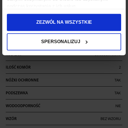
SZEROKOŚĆ
42 CM
podczas korzystania z ich usług.
GŁĘBOKOŚĆ
26 CM
ZEZWÓL NA WSZYSTKIE
WYSOKOŚĆ
65 CM
ZAPIĘCIE
SUWAK
SPERSONALIZUJ
KOD EAN
5903689738118
ILOŚĆ KOMÓR
2
NÓŻKI OCHRONNE
TAK
PODSZEWKA
TAK
WODOODPORNOŚĆ
NIE
WZÓR
BEZ WZORU