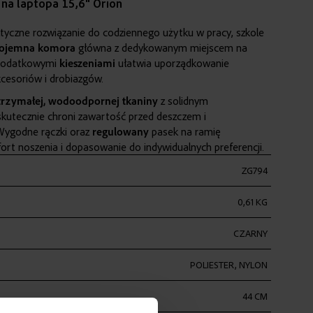
 na laptopa 15,6" Orion
ktyczne rozwiązanie do codziennego użytku w pracy, szkole
ojemna
komora
główna z dedykowanym miejscem na
 dodatkowymi
kieszeniami
ułatwia uporządkowanie
esoriów i drobiazgów.
rzymałej
,
wodoodpornej
tkaniny
z solidnym
kutecznie chroni zawartość przed deszczem i
Wygodne rączki oraz
regulowany
pasek na ramię
rt noszenia i dopasowanie do indywidualnych preferencji.
ZG794
0,61 KG
CZARNY
POLIESTER, NYLON
44 CM