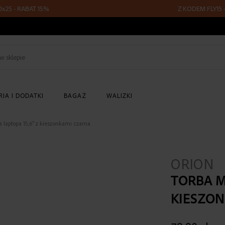
- RABAT 15%
Z KODEM FLY15 - PL
Szukaj
w
sklepie
IA I DODATKI
BAGAŻ
WALIZKI
 laptopa 15,6" z kieszonkami czarna
ORION
TORBA M
KIESZO