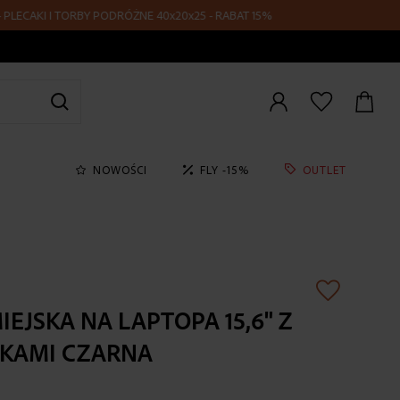
ECAKI I TORBY PODRÓŻNE 40x20x25 - RABAT 15%
Zaloguj
się
NOWOŚCI
FLY -15%
OUTLET
IEJSKA NA LAPTOPA 15,6" Z
NKAMI CZARNA