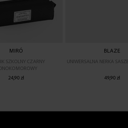
MIRÓ
BLAZE
NIK SZKOLNY CZARNY
UNIWERSALNA NERKA SASZ
EDNOKOMOROWY
24,90 zł
49,90 zł