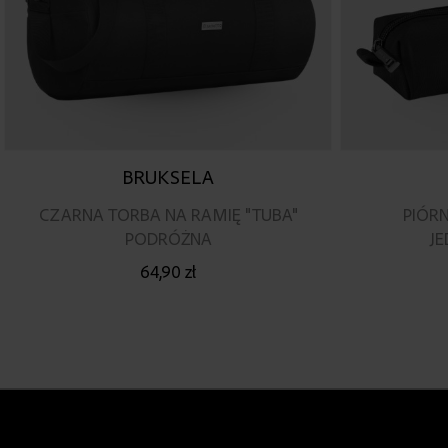
BRUKSELA
CZARNA TORBA NA RAMIĘ "TUBA"
PIÓR
PODRÓŻNA
J
64,90 zł