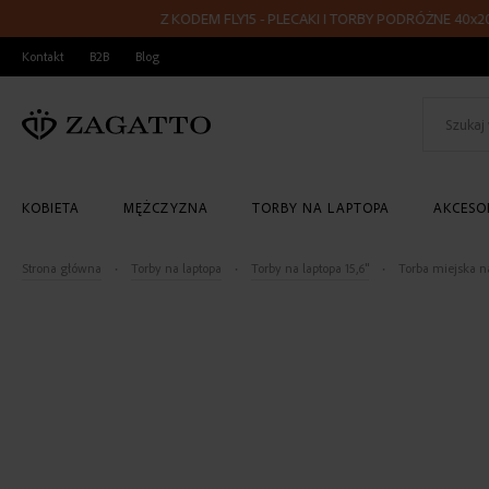
Z KODEM FLY15 - PLECAKI I TORBY PODRÓŻNE 40x20x25 
PRZEJDŹ
Kontakt
B2B
Blog
DO
TREŚCI
KOBIETA
MĘŻCZYZNA
TORBY NA LAPTOPA
AKCESOR
Strona główna
Torby na laptopa
Torby na laptopa 15,6"
Torba miejska na
Skip
to
the
end
of
the
images
gallery