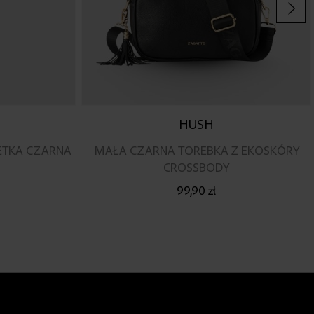
HUSH
ETKA CZARNA
MAŁA CZARNA TOREBKA Z EKOSKÓRY
CROSSBODY
99,90 zł