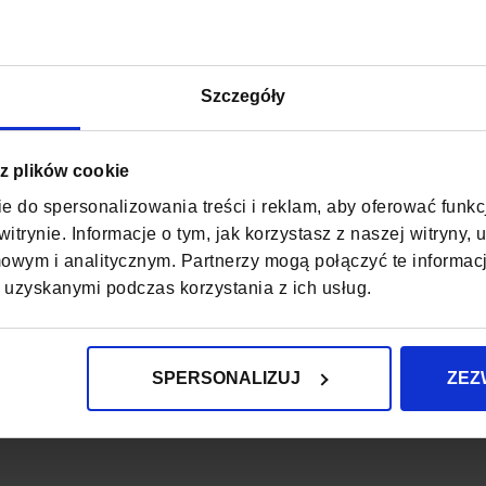
GŁĘBOKOŚĆ
WYSOKOŚĆ
Szczegóły
ZAPIĘCIE
KOD EAN
 z plików cookie
e do spersonalizowania treści i reklam, aby oferować funk
ILOŚĆ KOMÓR
itrynie. Informacje o tym, jak korzystasz z naszej witryny
wym i analitycznym. Partnerzy mogą połączyć te informac
ILOŚĆ KIESZENI
 uzyskanymi podczas korzystania z ich usług.
MIEŚCI FORMAT A
PODSZEWKA
SPERSONALIZUJ
ZEZ
WODOODPORNO