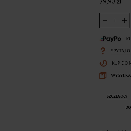
79,90 zł
KU
SPYTAJ 
KUP DO 1
WYSYŁKA 
SZCZEGÓŁY
DO