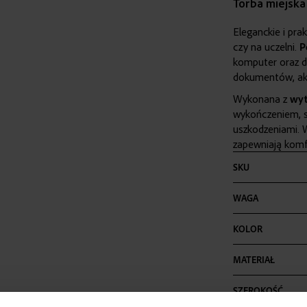
Torba miejska
Eleganckie i pra
czy na uczelni.
P
komputer oraz
dokumentów, akc
Wykonana z
wyt
wykończeniem, s
uszkodzeniami. 
zapewniają komfo
Więcej
SKU
informacji
WAGA
KOLOR
MATERIAŁ
SZEROKOŚĆ