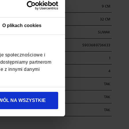
9 CM
32 CM
O plikach cookies
SUWAK
5903689736633
cje społecznościowe i
1
, udostępniamy partnerom
je z innymi danymi
4
4
TAK
TAK
WÓL NA WSZYSTKIE
ŚĆ
TAK