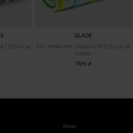
RE
GLADE
M Z IZOLACJĄ
KOC PIKNIKOWY 200X200 CM Z IZOLACJĄ
ZG900
79,90 zł
Zakupy