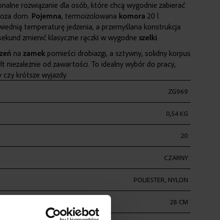
onalne rozwiązanie dla osób, które chcą wygodnie zabierać
 poza dom.
Pojemna
, termoizolowana
komora
20 l
iednią temperaturę jedzenia, a przemyślana konstrukcja
 sekund zmienić klasyczne rączki w wygodne
szelki
.
szeń
na
zamek
pomieści drobiazgi, a sztywny, solidny korpus
t niezależnie od zawartości. To idealny wybór do pracy,
y czy krótsze wyjazdy.
ZG969
0,54 KG
20
CZARNY
POLIESTER, NYLON
28 CM