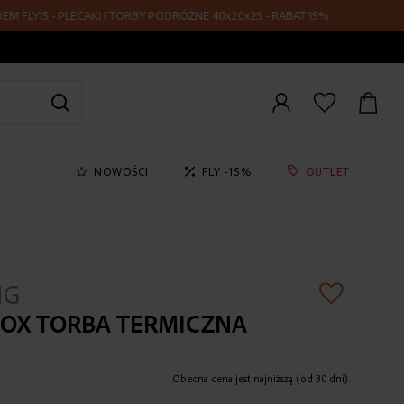
5 - PLECAKI I TORBY PODRÓŻNE 40x20x25 - RABAT 15%
Zaloguj
się
NOWOŚCI
FLY -15%
OUTLET
NG
OX TORBA TERMICZNA
Obecna cena jest najniższą (od 30 dni).