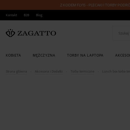
Z KODEM FLY15 - PLECAKI I TORBY PODRÓŻNE 40
PRZEJDŹ
Kontakt
B2B
Blog
DO
TREŚCI
KOBIETA
MĘŻCZYZNA
TORBY NA LAPTOPA
AKCESOR
Strona główna
Akcesoria i Dodatki
Torby termiczne
Lunch box torba t
Skip
to
the
end
of
the
images
gallery