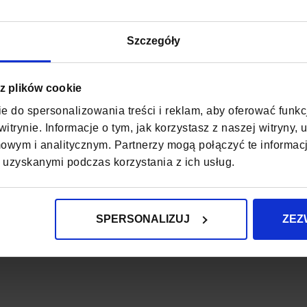
GŁĘBOKOŚĆ
WYSOKOŚĆ
Szczegóły
ZAPIĘCIE
 z plików cookie
KOD EAN
e do spersonalizowania treści i reklam, aby oferować funk
itrynie. Informacje o tym, jak korzystasz z naszej witryny
ILOŚĆ KOMÓR
wym i analitycznym. Partnerzy mogą połączyć te informac
PODSZEWKA
 uzyskanymi podczas korzystania z ich usług.
WODOODPORNO
SPERSONALIZUJ
ZEZ
WZÓR