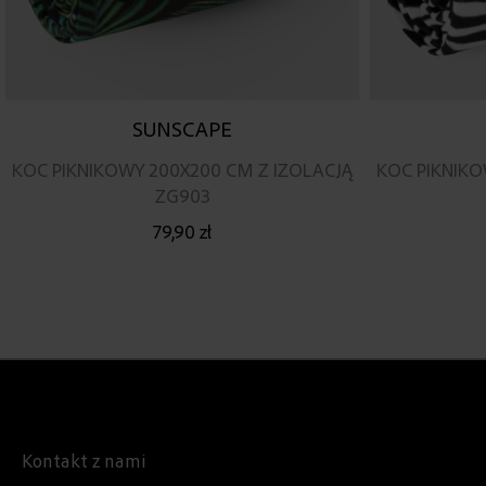
SUNSCAPE
KOC PIKNIKOWY 200X200 CM Z IZOLACJĄ
KOC PIKNIKO
ZG903
79,90 zł
Kontakt z nami