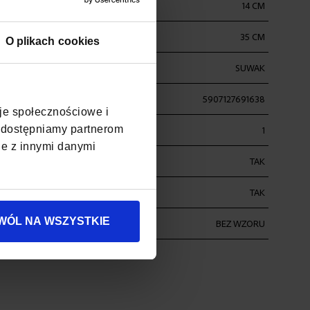
14 CM
35 CM
O plikach cookies
SUWAK
5907127691638
cje społecznościowe i
, udostępniamy partnerom
1
je z innymi danymi
TAK
ŚĆ
TAK
WÓL NA WSZYSTKIE
BEZ WZORU