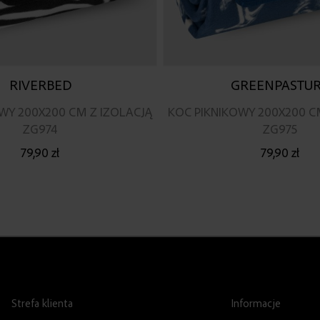
RIVERBED
GREENPASTU
WY 200X200 CM Z IZOLACJĄ
KOC PIKNIKOWY 200X200 C
ZG974
ZG975
79,90 zł
79,90 zł
Strefa klienta
Informacje