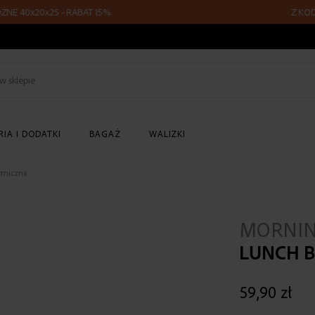
x20x25 - RABAT 15%
Z KODEM FLY1
Szukaj
w
sklepie
IA I DODATKI
BAGAŻ
WALIZKI
ermiczna
MORNI
LUNCH B
59,90 zł