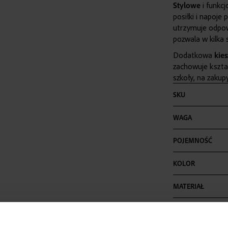
Stylowe
i funkcj
posiłki i napoje
utrzymuje odpow
pozwala w kilka
Dodatkowa
kie
zachowuje kształ
szkoły, na zakup
Więcej
SKU
informacji
WAGA
POJEMNOŚĆ
KOLOR
MATERIAŁ
SZEROKOŚĆ