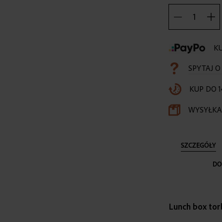
KU
SPYTAJ 
KUP DO 1
WYSYŁKA 
SZCZEGÓŁY
DO
Lunch box to