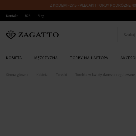
Z KODEM FLY15 - PLECAKI I TORBY PODRÓŻNE 40x20x25 
PRZEJDŹ
Kontakt
B2B
Blog
DO
TREŚCI
KOBIETA
MĘŻCZYZNA
TORBY NA LAPTOPA
AKCESOR
Strona główna
Kobieta
Torebki
Torebka w kwiaty damska regulowane 
Skip
to
the
end
of
the
images
gallery