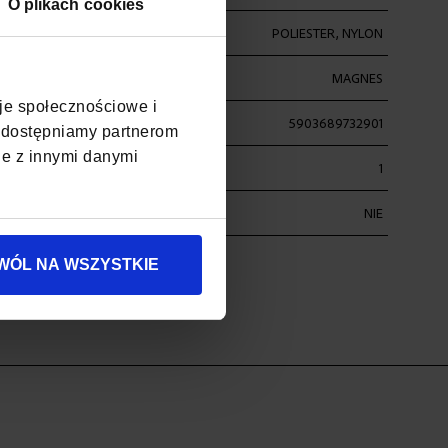
O plikach cookies
POLIESTER, NYLON
MAGNES
cje społecznościowe i
5903689732901
, udostępniamy partnerom
je z innymi danymi
1
ŚĆ
NIE
WÓL NA WSZYSTKIE