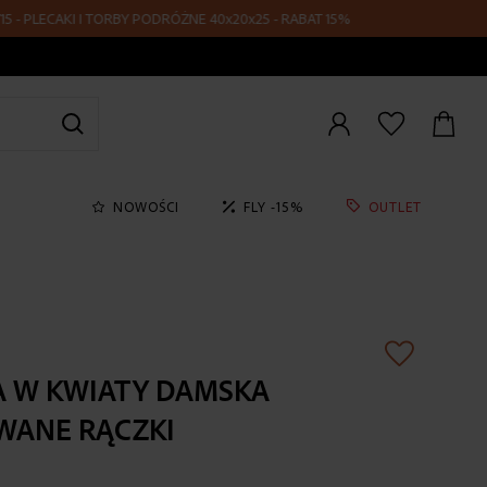
ECAKI I TORBY PODRÓŻNE 40x20x25 - RABAT 15%
Zaloguj
się
NOWOŚCI
FLY -15%
OUTLET
A W KWIATY DAMSKA
WANE RĄCZKI