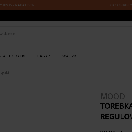
- RABAT 15%
Z KODEM FLY15 - PL
Szukaj
w
sklepie
IA I DODATKI
BAGAŻ
WALIZKI
rączki
MOOD
TOREBK
REGULO