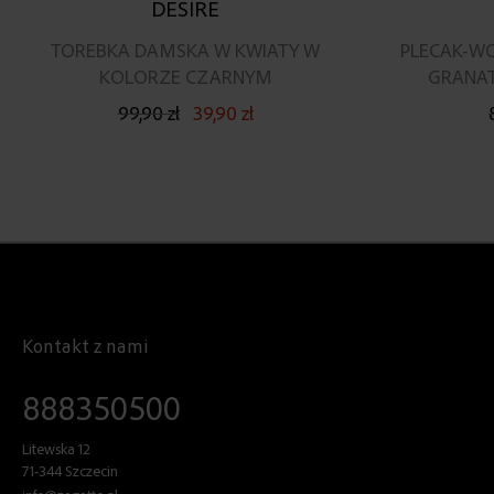
DESIRE
TOREBKA DAMSKA W KWIATY W
PLECAK-W
KOLORZE CZARNYM
GRANAT
99,90 zł
39,90 zł
Kontakt z nami
888350500
Litewska 12
71-344 Szczecin