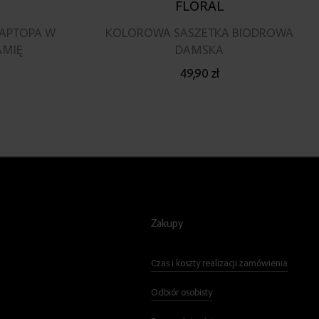
FLORAL
LAPTOPA W
KOLOROWA SASZETKA BIODROWA
AMIĘ
DAMSKA
49,90 zł
Zakupy
Czas i koszty realizacji zamówienia
Odbiór osobisty