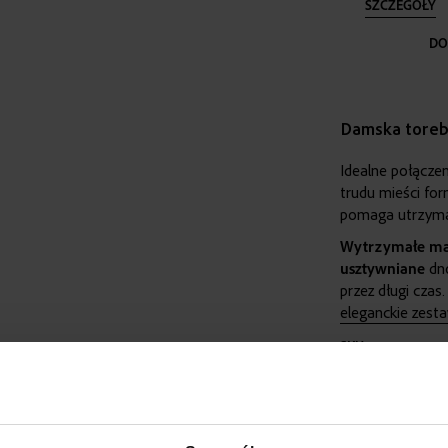
SZCZEGÓŁY
DO
Damska toreb
Idealne połączen
trudu mieści fo
pomaga utrzyma
Wytrzymałe
mat
usztywniane
dno
przez długi czas
eleganckie zesta
Więcej
SKU
informacji
WAGA
KOLOR