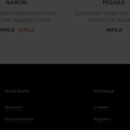
NAIROBI
PEGASUS
OREK DAMSKI KWIATOWO-
ELEGANCKA TORBA NA 
OWY "NAIROBI" ZG670
KWIATY 15,6" NA R
89,90 zł
39,90 zł
49,90 zł
Strefa klienta
Informacje
Moje konto
O sklepie
Moje zamówienia
Regulamin