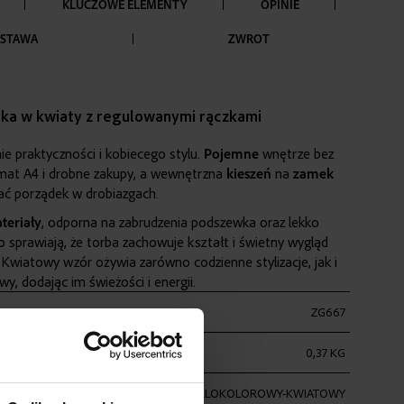
KLUCZOWE ELEMENTY
OPINIE
STAWA
ZWROT
ka w kwiaty z regulowanymi rączkami
ie praktyczności i kobiecego stylu.
Pojemne
wnętrze bez
rmat A4 i drobne zakupy, a wewnętrzna
kieszeń
na
zamek
ć porządek w drobiazgach.
eriały
, odporna na zabrudzenia podszewka oraz lekko
 sprawiają, że torba zachowuje kształt i świetny wygląd
. Kwiatowy wzór ożywia zarówno codzienne stylizacje, jak i
wy, dodając im świeżości i energii.
ZG667
0,37 KG
WIELOKOLOROWY-KWIATOWY