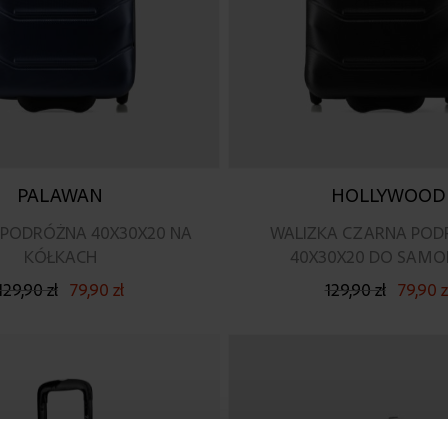
PALAWAN
HOLLYWOOD
 PODRÓŻNA 40X30X20 NA
WALIZKA CZARNA POD
KÓŁKACH
40X30X20 DO SAMO
129,90 zł
79,90 zł
129,90 zł
79,90 z