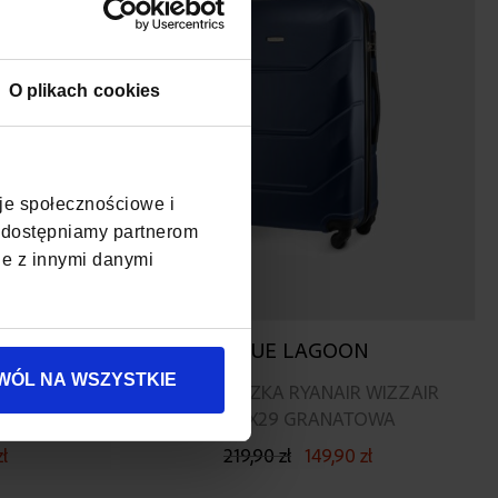
O plikach cookies
cje społecznościowe i
, udostępniamy partnerom
je z innymi danymi
A
BLUE LAGOON
WÓL NA WSZYSTKIE
TROWANY
DUŻA WALIZKA RYANAIR WIZZAIR
NOCZERWONA
75X48X29 GRANATOWA
zł
219,90 zł
149,90 zł