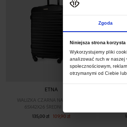
Zgoda
Niniejsza strona korzysta
Wykorzystujemy pliki cooki
analizować ruch w naszej w
społecznościowym, reklamo
otrzymanymi od Ciebie lub
ETNA
G
WALIZKA CZARNA NA KÓŁKACH
ŚREDNIA W
65X42X26 ŚREDNI BAGAŻ
135,00 zł
109,90 zł
1