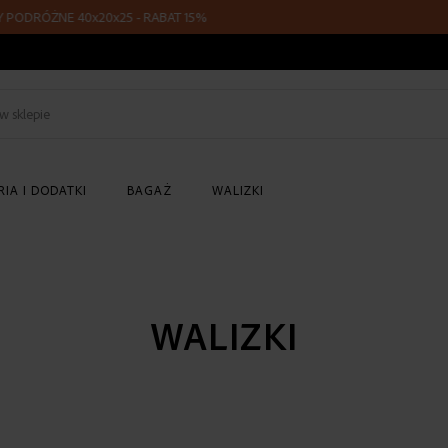
ÓŻNE 40x20x25 - RABAT 15%
Z KOD
Szukaj
w
sklepie
IA I DODATKI
BAGAŻ
WALIZKI
WALIZKI