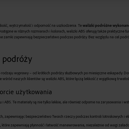
kość, wytrzymałość i odporność na uszkodzenia. Te
walizki podróżne wykonane
Dostępne w różnych rozmiarach i kolorach, walizki ABS oferują także praktyczne fun
lidne zamki zapewniają bezpieczeństwo podczas podróży. Bez względu na cel po
j podróży
odzaju wyprawy – od krótkich podróży służbowych po miesięczne eskapady. Dostę
ne wśród naszych klientów są walizki ABS, które łączą lekkość z wyjątkową trwał
forcie użytkowania
ru i ABS. Te materiały są nie tylko lekkie, ale również odporne na zarysowania i
 zapewniając bezpieczeństwo Twoich rzeczy podczas kontroli lotniskowych i e
ni, które zapewniają płynność i łatwość manewrowania, niezależnie od wagi zał