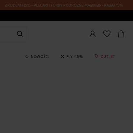
EM FLY15 - PLECAKI I TORBY PODRÓŻNE 40x20x25 - RABAT 15%
Zaloguj
się
NOWOŚCI
FLY -15%
OUTLET