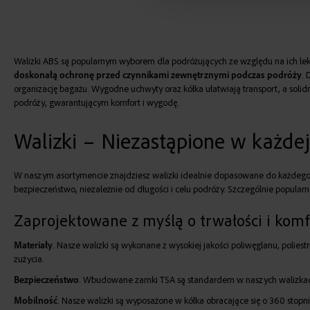
Walizki ABS są popularnym wyborem dla podróżujących ze względu na ich lek
doskonałą ochronę przed czynnikami zewnętrznymi podczas podróży
. 
organizację bagażu. Wygodne uchwyty oraz kółka ułatwiają transport, a so
podróży, gwarantującym komfort i wygodę.
Walizki – Niezastąpione w każde
W naszym asortymencie znajdziesz walizki idealnie dopasowane do każdego r
bezpieczeństwo, niezależnie od długości i celu podróży. Szczególnie popular
Zaprojektowane z myślą o trwałości i kom
Materiały
. Nasze walizki są wykonane z wysokiej jakości poliwęglanu, poliest
zużycia.
Bezpieczeństwo
. Wbudowane zamki TSA są standardem w naszych walizkach,
Mobilność
. Nasze walizki są wyposażone w kółka obracające się o 360 stop