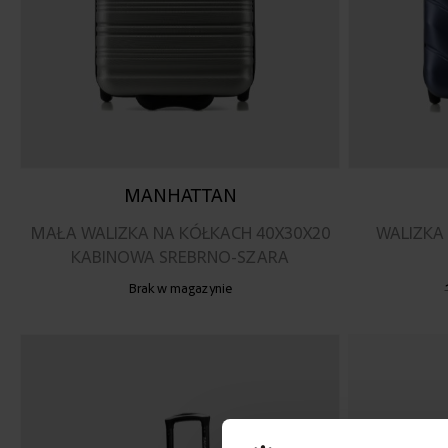
MANHATTAN
MAŁA WALIZKA NA KÓŁKACH 40X30X20
WALIZKA
KABINOWA SREBRNO-SZARA
Brak w magazynie