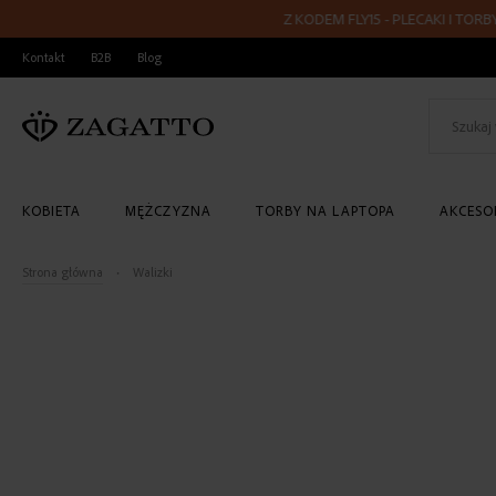
Z KODEM FLY15 - PLECAKI I TORBY PODR
PRZEJDŹ
Kontakt
B2B
Blog
DO
TREŚCI
KOBIETA
MĘŻCZYZNA
TORBY NA LAPTOPA
AKCESOR
Strona główna
Walizki