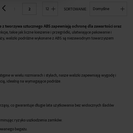
POKAŻ
1
2
SORTOWANIE
 z tworzywa sztucznego ABS zapewniają ochronę dla zawartości oraz
kcje, takie jak liczne kieszenie i przegródki, ułatwiające pakowanie i
dróży, walizki podróżne wykonane z ABS są niezawodnym towarzyszem
pne w wielu rozmiarach i stylach, nasze walizki zapewniają wygodę i
ością, idealną na wymagające podróże.
 wstrząsy, co gwarantuje długie lata użytkowania bez widocznych śladów
liminując ryzyko uszkodzenia zamków.
adowanego bagażu.