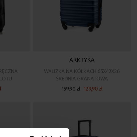
ARKTYKA
RĘCZNA
WALIZKA NA KÓŁKACH 65X42X26
LOTU
ŚREDNIA GRANATOWA
ł
159,90 zł
129,90 zł