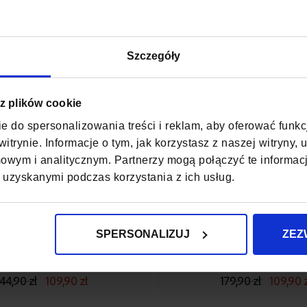
Szczegóły
 z plików cookie
e do spersonalizowania treści i reklam, aby oferować funk
itrynie. Informacje o tym, jak korzystasz z naszej witryny
wym i analitycznym. Partnerzy mogą połączyć te informac
 uzyskanymi podczas korzystania z ich usług.
RAND CANYON
WIEŻA EIFFL
SPERSONALIZUJ
ZEZ
ALIZKA RYANAIR CZERWONA
WALIZKA BAGAŻ REJES
65X42X26
65X42X26 ŚREDNIA CIEM
44,90 zł
109,90 zł
179,90 zł
109,90 