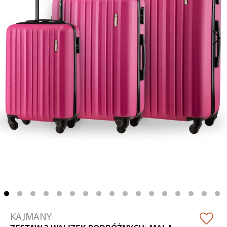
Skip
KAJMANY
to