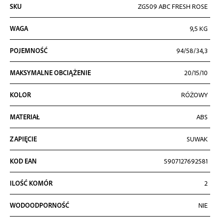
Więcej
SKU
ZG509 ABC FRESH ROSE
informacji
WAGA
9,5 KG
POJEMNOŚĆ
94/58/34,3
MAKSYMALNE OBCIĄŻENIE
20/15/10
KOLOR
RÓŻOWY
MATERIAŁ
ABS
ZAPIĘCIE
SUWAK
KOD EAN
5907127692581
ILOŚĆ KOMÓR
2
WODOODPORNOŚĆ
NIE