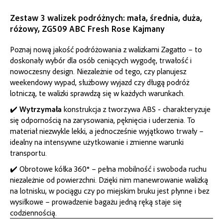
Zestaw 3 walizek podróżnych: mała, średnia, duża,
różowy, ZG509 ABC Fresh Rose Kajmany
Poznaj nową jakość podróżowania z walizkami Zagatto – to
doskonały wybór dla osób ceniących wygodę, trwałość i
nowoczesny design. Niezależnie od tego, czy planujesz
weekendowy wypad, służbowy wyjazd czy długą podróż
lotniczą, te walizki sprawdzą się w każdych warunkach.
✔️
Wytrzymała
konstrukcja z tworzywa ABS - charakteryzuje
się odpornością na zarysowania, pęknięcia i uderzenia. To
materiał niezwykle lekki, a jednocześnie wyjątkowo trwały –
idealny na intensywne użytkowanie i zmienne warunki
transportu.
✔️ Obrotowe kółka 360° – pełna mobilność i swoboda ruchu
niezależnie od powierzchni. Dzięki nim manewrowanie walizką
na lotnisku, w pociągu czy po miejskim bruku jest płynne i bez
wysiłkowe – prowadzenie bagażu jedną ręką staje się
codziennością.