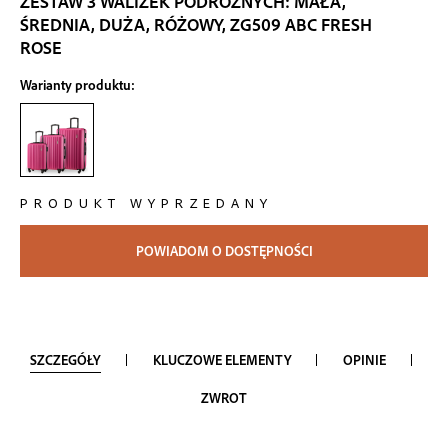
ZESTAW 3 WALIZEK PODRÓŻNYCH: MAŁA,
the
ŚREDNIA, DUŻA, RÓŻOWY, ZG509 ABC FRESH
beginning
ROSE
of
the
Warianty produktu:
images
gallery
PRODUKT WYPRZEDANY
POWIADOM O DOSTĘPNOŚCI
SZCZEGÓŁY
KLUCZOWE ELEMENTY
OPINIE
ZWROT