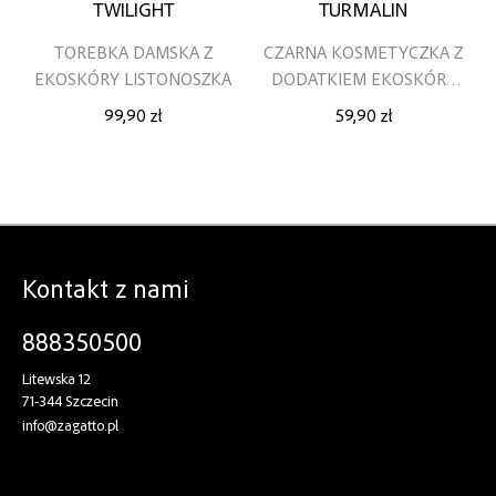
TWILIGHT
TURMALIN
TOREBKA DAMSKA Z
CZARNA KOSMETYCZKA Z
EKOSKÓRY LISTONOSZKA
DODATKIEM EKOSKÓRY
PODRÓŻNA
99,90 zł
59,90 zł
Kontakt z nami
888350500
Litewska 12
71-344 Szczecin
info@zagatto.pl