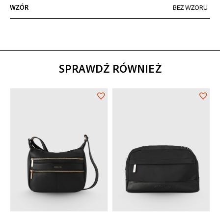
WZÓR
BEZ WZORU
SPRAWDŹ RÓWNIEŻ
Dodaj
Doda
do
do
listy
listy
życzeń
życz