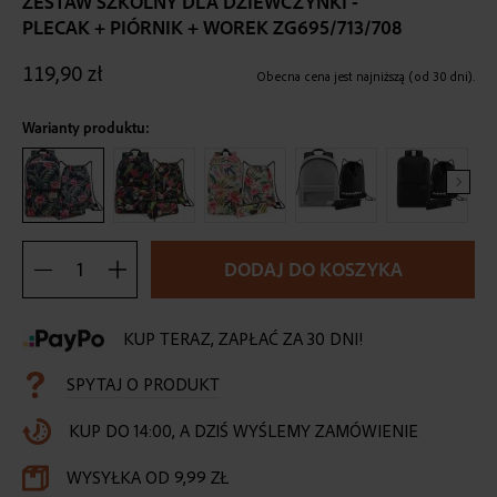
ZESTAW SZKOLNY DLA DZIEWCZYNKI -
the
PLECAK + PIÓRNIK + WOREK ZG695/713/708
beginning
of
119,90 zł
the
Obecna cena jest najniższą (od 30 dni).
images
gallery
Warianty produktu:
DODAJ DO KOSZYKA
KUP TERAZ, ZAPŁAĆ ZA 30 DNI!
SPYTAJ O PRODUKT
KUP DO 14:00, A DZIŚ WYŚLEMY ZAMÓWIENIE
WYSYŁKA OD 9,99 ZŁ