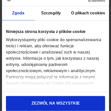
motywem kwiatów i liści nadaje mu wyjątkowego charakteru.
Piórnik
to lekka i pojemna tuba z
wodoodpornego
materiału.
Zgoda
Szczegóły
O plikach cookies
Sprawdzi się zarówno do przechowywania przyborów
szkolnych, jak i kosmetyków czy drobiazgów. Dzięki miękkiej
konstrukcji zajmuje niewiele miejsca.
Niniejsza strona korzysta z plików cookie
Worek-plecak
wykonano z lekkiego
poliestru
odpornego na
zabrudzenia.
Pojemna
komora pomieści buty, odzież na
Wykorzystujemy pliki cookie do spersonalizowania
zmianę lub zakupy, a
sznurkowe
zamknięcie pełni jednocześnie
treści i reklam, aby oferować funkcje
funkcję wygodnych
szelek
.
społecznościowe i analizować ruch w naszej
To świetny
zestaw
do szkoły, na uczelnię, wycieczki i codzienne
witrynie. Informacje o tym, jak korzystasz z naszej
użytkowanie –
praktyczny
,
lekki
i wyróżniający się
witryny, udostępniamy partnerom
oryginalnym
stylem
.
społecznościowym, reklamowym i analitycznym.
Więcej
SKU
ZG695/713/708
Partnerzy mogą połączyć te informacje z innymi
informacji
danymi otrzymanymi od Ciebie lub uzyskanymi
KOLOR
WIELOKOLOROWY
podczas korzystania z ich usług.
MATERIAŁ
POLIESTER, NYLON
ZEZWÓL NA WSZYSTKIE
ZAPIĘCIE
SUWAK