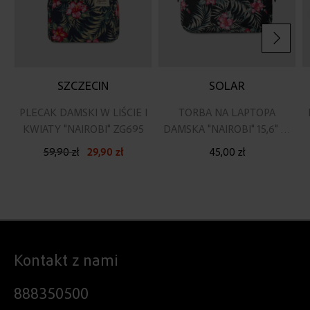
SZCZECIN
SOLAR
PLECAK DAMSKI W LIŚCIE I
TORBA NA LAPTOPA
KWIATY "NAIROBI" ZG695
DAMSKA "NAIROBI" 15,6" W
LIŚCIE I KWIATY
59,90 zł
29,90 zł
45,00 zł
Kontakt z nami
888350500