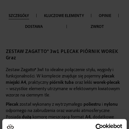
SZCZEGÓŁY
KLUCZOWE ELEMENTY
OPINIE
DOSTAWA
ZWROT
ZESTAW ZAGATTO® 3w1 PLECAK PIÓRNIK WOREK
Graz
Zestaw Zagatto® 3w1 to idealne połączenie stylu, wygody i
funkcjonalności. W komplecie znajduje się pojemny
plecak
miejski
A4
, praktyczny
piórnik tuba
oraz lekki
worek-plecak
– wszystkie elementy utrzymane w efektownym kwiatowym
wzorze na ciemnym tle.
Plecak
został wykonany z wytrzymałego
poliestru
i
nylonu
odpornego na zabrudzenia oraz warunki atmosferyczne.
Posiada
dużą
komorę mieszczącą format
A4
, dodatkowe
kieszenie
na drobiazgi oraz wygodne
szelki
.
Kolorowy
print z