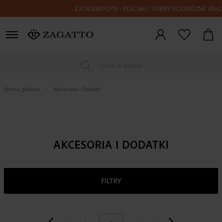
Z KODEM FLY15 - PLECAKI I TORBY PODRÓŻNE 40x20x25 - 
Zaloguj
się
Szukaj w sklepie
Strona główna
Akcesoria i Dodatki
AKCESORIA I DODATKI
FILTRY