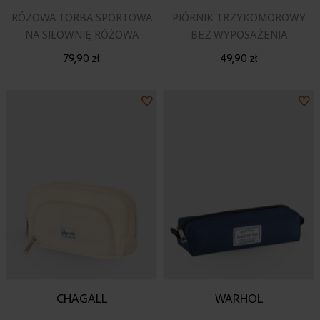
RÓŻOWA TORBA SPORTOWA
PIÓRNIK TRZYKOMOROWY
NA SIŁOWNIĘ RÓŻOWA
BEZ WYPOSAŻENIA
79,90 zł
49,90 zł
Dodaj
Do
do
do
listy
lis
życzeń
ży
CHAGALL
WARHOL