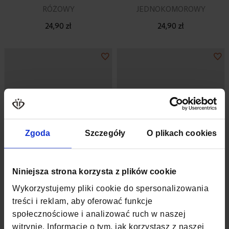
RÓŻOWY
JEDNOKOMOROWY
24,90 zł
24,90 zł
Dodaj
Do
do
do
listy
lis
życzeń
ży
Zgoda
Szczegóły
O plikach cookies
Niniejsza strona korzysta z plików cookie
Wykorzystujemy pliki cookie do spersonalizowania
KLIMT
BEATRIX
treści i reklam, aby oferować funkcje
społecznościowe i analizować ruch w naszej
PIÓRNIK Z PRZEGRÓDKAMI
PIÓRNIK DLA DZIEWCZYNKI
witrynie. Informacje o tym, jak korzystasz z naszej