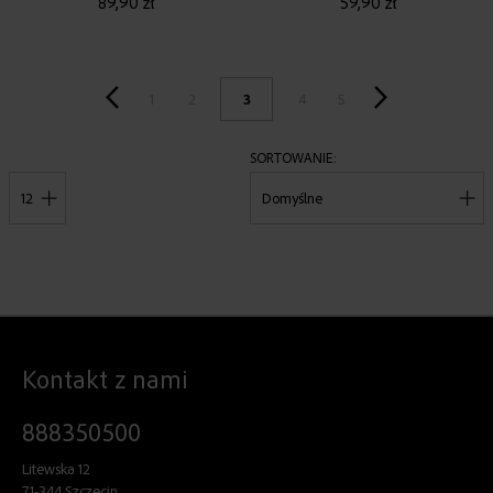
89,90 zł
59,90 zł
1
2
3
4
5
SORTOWANIE
POKAŻ
Kontakt z nami
888350500
Litewska 12
71-344 Szczecin