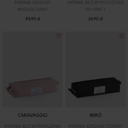
PIÓRNIK SZKOLNY
PIÓRNIK BEZ WYPOSAŻENIA
MŁODZIEŻOWY
DO PRACY
49,90 zł
24,90 zł
Dodaj
Do
do
do
listy
lis
życzeń
ży
CARAVAGGIO
MIRÓ
PIÓRNIK BEZ WYPOSAŻENIA
PIÓRNIK SZKOLNY CZARNY