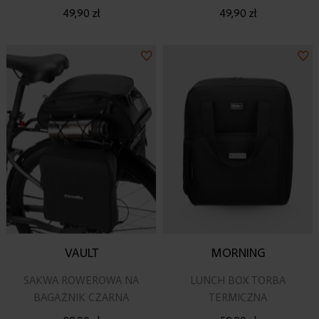
RÓŻOWY
49,90 zł
49,90 zł
Dodaj
Do
do
do
listy
lis
życzeń
ży
VAULT
MORNING
SAKWA ROWEROWA NA
LUNCH BOX TORBA
BAGAŻNIK CZARNA
TERMICZNA