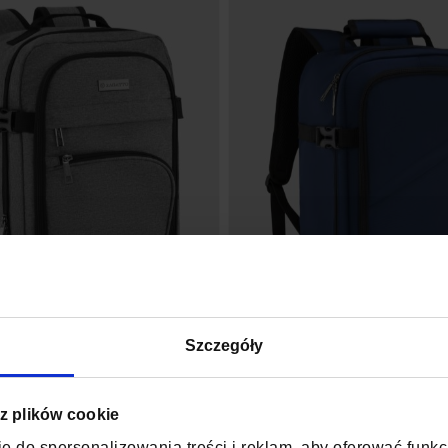
Szczegóły
PRAGA
MARSYLI
FLY15
FLY15
 z plików cookie
PODRÓŻNY 40X25X20 DO
PLECAK MIEJSKI 40X20X25
e do spersonalizowania treści i reklam, aby oferować funk