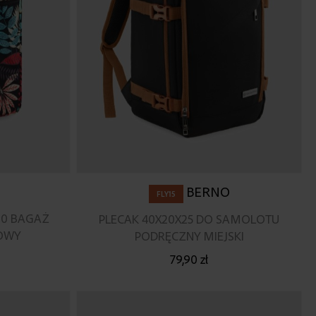
BERNO
FLY15
20 BAGAŻ
PLECAK 40X20X25 DO SAMOLOTU
OWY
PODRĘCZNY MIEJSKI
79,90 zł