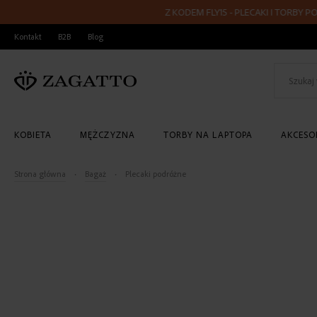
Z KODEM FLY15 - PLECAKI I TORBY PODRÓŻNE 40x20x
PRZEJDŹ
Kontakt
B2B
Blog
DO
TREŚCI
KOBIETA
MĘŻCZYZNA
TORBY NA LAPTOPA
AKCESOR
Strona główna
Bagaż
Plecaki podróżne