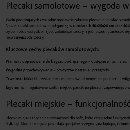
Plecaki samolotowe – wygoda w 
Wielu podróżujących ceni sobie możliwość zabrania plecaka na pokład samolotu
Nasze plecaki samolotowe dostępne są w rozmiarach
40x25x20 cm
oraz
40x
by pomieścić wszystkie najpotrzebniejsze rzeczy, a jednocześnie zmieścić s
najważniejszych rzeczy.
Kluczowe cechy plecaków samolotowych:
Wymiary dopasowane do bagażu podręcznego
– dostępne w rozmiarach
Wygodne przechowywanie
– praktyczne kieszenie i przegrody
Trwałość i lekkość
– wykonane z materiałów odpornych na przetarcia i wilg
Ergonomia
– regulowane szelki i miękkie panele na plecach, zapewniające 
Plecaki miejskie – funkcjonalność 
Plecaki miejskie to idealne rozwiązanie dla osób, które cenią sobie funkcjon
stylizacji. Modele miejskie posiadają specjalne przegrody na laptopa, dokumen