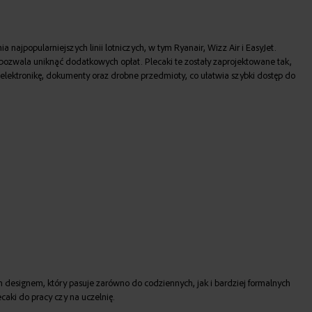
ajpopularniejszych linii lotniczych, w tym Ryanair, Wizz Air i EasyJet.
 pozwala uniknąć dodatkowych opłat. Plecaki te zostały zaprojektowane tak,
 elektronikę, dokumenty oraz drobne przedmioty, co ułatwia szybki dostęp do
ym designem, który pasuje zarówno do codziennych, jak i bardziej formalnych
caki do pracy czy na uczelnię.