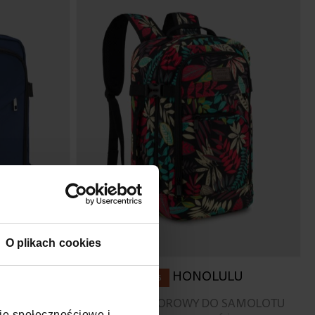
O plikach cookies
A
HONOLULU
FLY15
 PODRĘCZNY
PLECAK KOLOROWY DO SAMOLOTU
cje społecznościowe i