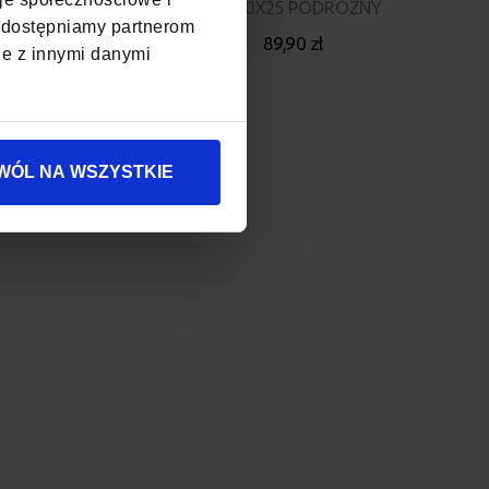
40X20X25 PODRÓŻNY
, udostępniamy partnerom
89,90 zł
je z innymi danymi
WÓL NA WSZYSTKIE