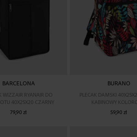
BARCELONA
BURANO
K WIZZAIR RYANAIR DO
PLECAK DAMSKI 40X25X
OTU 40X25X20 CZARNY
KABINOWY KOLOR
79,90 zł
59,90 zł