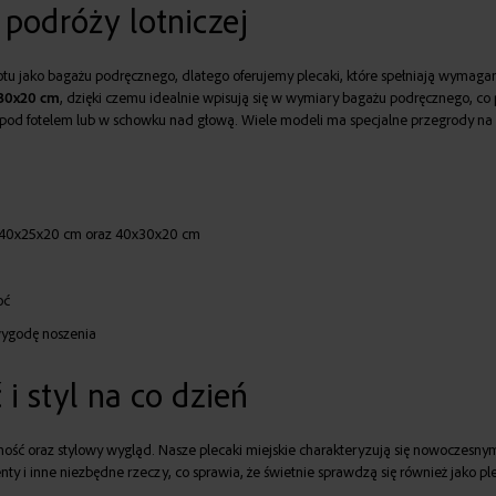
podróży lotniczej
 jako bagażu podręcznego, dlatego oferujemy plecaki, które spełniają wymagania n
30x20 cm
, dzięki czemu idealnie wpisują się w wymiary bagażu podręcznego, co
ię pod fotelem lub w schowku nad głową. Wiele modeli ma specjalne przegrody na
 40x25x20 cm oraz 40x30x20 cm
oć
wygodę noszenia
i styl na co dzień
alność oraz stylowy wygląd. Nasze plecaki miejskie charakteryzują się nowoczesn
ty i inne niezbędne rzeczy, co sprawia, że świetnie sprawdzą się również jako ple