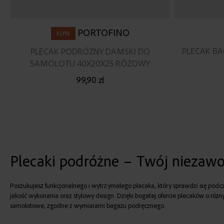
PORTOFINO
FLY15
PLECAK BA
PLECAK PODRÓŻNY DAMSKI DO
SAMOLOTU 40X20X25 RÓŻOWY
99,90 zł
Plecaki podróżne – Twój niezaw
Poszukujesz funkcjonalnego i wytrzymałego plecaka, który sprawdzi się pod
jakość wykonania oraz stylowy design. Dzięki bogatej ofercie plecaków o różn
samolotowe, zgodne z wymiarami bagażu podręcznego.