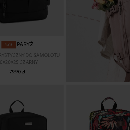
PARYŻ
FLY15
URYSTYCZNY DO SAMOLOTU
0X20X25 CZARNY
79,90 zł