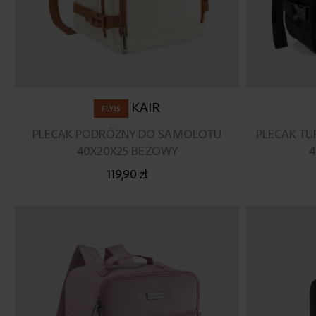
KAIR
FLY15
PLECAK PODRÓŻNY DO SAMOLOTU
PLECAK T
40X20X25 BEŻOWY
4
119,90 zł