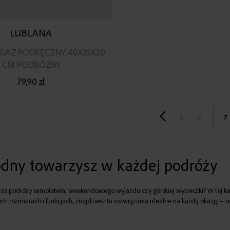
LUBLANA
GAŻ PODRĘCZNY 40X25X20
CM PODRÓŻNY
79,90 zł
5
6
7
odny towarzysz w każdej podróży
czas podróży samolotem, weekendowego wyjazdu czy górskiej wycieczki? W tej kat
ych rozmiarach i funkcjach, znajdziesz tu rozwiązania idealne na każdą okazję – o