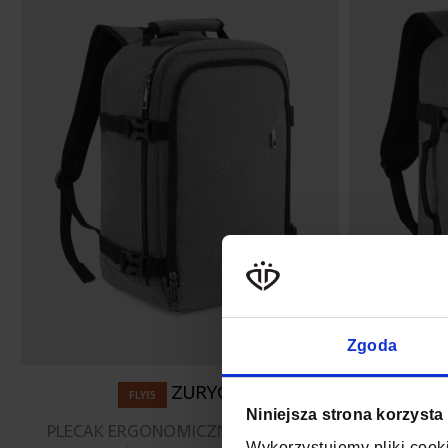
Zgoda
ZURYCH
FLY15
Niniejsza strona korzysta
PLECAK ERGONOMICZNY 40X20X25
PLECAK 
Wykorzystujemy pliki cooki