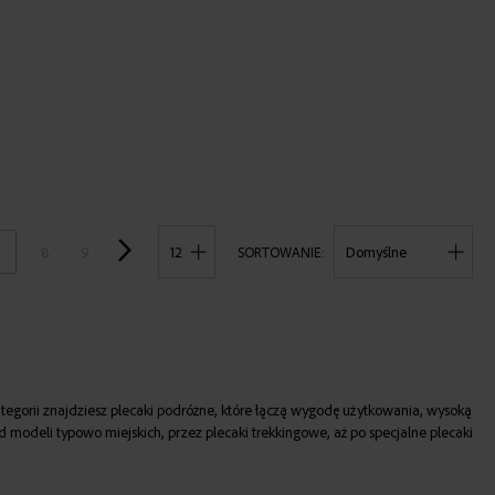
POKAŻ
8
9
SORTOWANIE
egorii znajdziesz plecaki podróżne, które łączą wygodę użytkowania, wysoką
d modeli typowo miejskich, przez plecaki trekkingowe, aż po specjalne plecaki