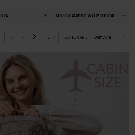
TOPA
MOCOWANIE DO WALIZKI PODRÓŻNEJ
POKAŻ
8
9
SORTOWANIE