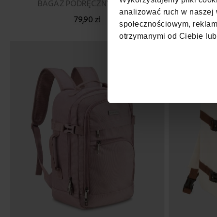
BAGAŻ PODRĘCZNY SZARY
S
analizować ruch w naszej w
79,90 zł
społecznościowym, reklamo
otrzymanymi od Ciebie lub