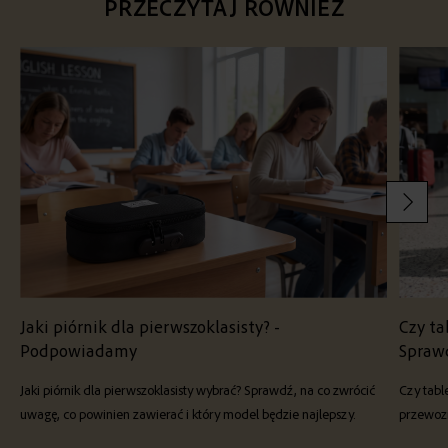
PRZECZYTAJ RÓWNIEŻ
Jaki piórnik dla pierwszoklasisty? -
Czy ta
Podpowiadamy
Spraw
Jaki piórnik dla pierwszoklasisty wybrać? Sprawdź, na co zwrócić
Czy tabl
uwagę, co powinien zawierać i który model będzie najlepszy.
przewozi