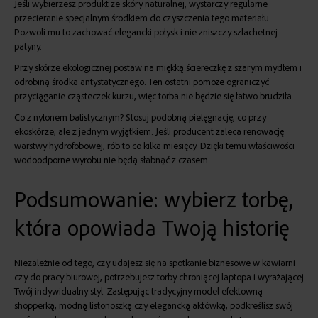
Jeśli wybierzesz produkt ze skóry naturalnej, wystarczy regularne
przecieranie specjalnym środkiem do czyszczenia tego materiału.
Pozwoli mu to zachować elegancki połysk i nie zniszczy szlachetnej
patyny.
Przy skórze ekologicznej postaw na miękką ściereczkę z szarym mydłem i
odrobiną środka antystatycznego. Ten ostatni pomoże ograniczyć
przyciąganie cząsteczek kurzu, więc torba nie będzie się łatwo brudziła.
Co z nylonem balistycznym? Stosuj podobną pielęgnację, co przy
ekoskórze, ale z jednym wyjątkiem. Jeśli producent zaleca renowację
warstwy hydrofobowej, rób to co kilka miesięcy. Dzięki temu właściwości
wodoodporne wyrobu nie będą słabnąć z czasem.
Podsumowanie: wybierz torbę,
która opowiada Twoją historię
Niezależnie od tego, czy udajesz się na
spotkanie biznesowe
w kawiarni
czy do
pracy biurowej
, potrzebujesz torby chroniącej laptopa i wyrażającej
Twój indywidualny styl. Zastępując tradycyjny model efektowną
shopperką, modną listonoszką czy elegancką
aktówką
, podkreślisz swój