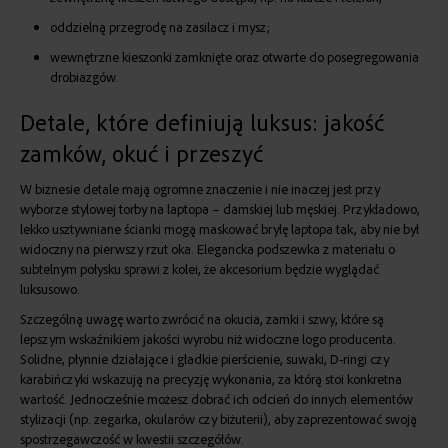
oddzielną przegrodę na zasilacz i mysz;
wewnętrzne kieszonki zamknięte oraz otwarte do posegregowania
drobiazgów.
Detale, które definiują luksus: jakość
zamków, okuć i przeszyć
W biznesie detale mają ogromne znaczenie i nie inaczej jest przy
wyborze
stylowej torby na laptopa – damskiej
lub męskiej. Przykładowo,
lekko usztywniane ścianki mogą maskować bryłę laptopa tak, aby nie był
widoczny na pierwszy rzut oka. Elegancka podszewka z materiału o
subtelnym połysku sprawi z kolei, że akcesorium będzie wyglądać
luksusowo.
Szczególną uwagę warto zwrócić na okucia, zamki i szwy, które są
lepszym wskaźnikiem jakości wyrobu niż widoczne logo producenta.
Solidne, płynnie działające i gładkie pierścienie, suwaki, D-ringi czy
karabińczyki wskazują na precyzję wykonania, za którą stoi konkretna
wartość. Jednocześnie możesz dobrać ich odcień do innych elementów
stylizacji (np. zegarka, okularów czy biżuterii), aby zaprezentować swoją
spostrzegawczość w kwestii szczegółów.