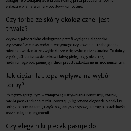
polegaj na przekątnej ekranu podawanej przez producenta, bo nie
wskazuje ona na wymiary obudowy komputera.
Czy torba ze skóry ekologicznej jest
trwała?
Wysokiej jakości skóra ekologiczna potrafi wyglądać elegancko i
wytrzymać wiele sezonów intensywnego użytkowania. Trzeba jednak
mieć na uwadze to, że zwykle starzeje się szybciej niż naturalna. To dobry
wybór, jeśli cenisz sobie lekkość i łatwą pielęgnację, ale unikaj
nadmiernego obciążania jej i chroń przed uszkodzeniami mechanicznymi.
Jak ciężar laptopa wpływa na wybór
torby?
Im cięższy sprzęt, tym ważniejsze są usztywnienie konstrukcji, szeroki,
miękki pasek i solidne rączki. Powyżej 1,5 kg rozważ elegancki plecak lub
torbę z pasem na ramię i wyściółką antywstrząsową. Pamiętaj o stabilności
oraz niezbędnej ergonomii.
Czy elegancki plecak pasuje do