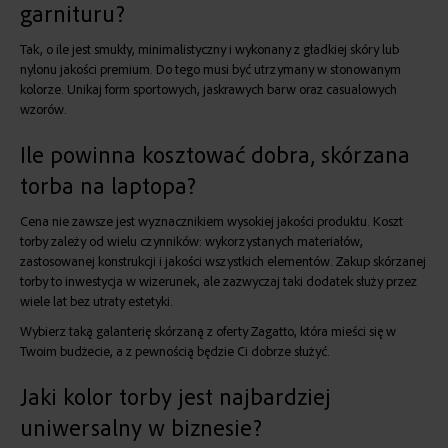
garnituru?
Tak, o ile jest smukły, minimalistyczny i wykonany z gładkiej skóry lub
nylonu jakości premium. Do tego musi być utrzymany w stonowanym
kolorze. Unikaj form sportowych, jaskrawych barw oraz casualowych
wzorów.
Ile powinna kosztować dobra, skórzana
torba na laptopa?
Cena nie zawsze jest wyznacznikiem wysokiej jakości produktu. Koszt
torby zależy od wielu czynników: wykorzystanych materiałów,
zastosowanej konstrukcji i jakości wszystkich elementów. Zakup skórzanej
torby to inwestycja w wizerunek, ale zazwyczaj taki dodatek służy przez
wiele lat bez utraty estetyki.
Wybierz taką
galanterię skórzaną
z oferty Zagatto, która mieści się w
Twoim budżecie, a z pewnością będzie Ci dobrze służyć.
Jaki kolor torby jest najbardziej
uniwersalny w biznesie?