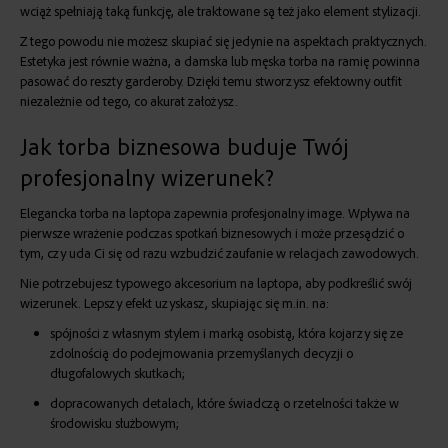
wciąż spełniają taką funkcję, ale traktowane są też jako element stylizacji.
Z tego powodu nie możesz skupiać się jedynie na aspektach praktycznych.
Estetyka jest równie ważna, a damska lub
męska torba na ramię
powinna
pasować do reszty garderoby. Dzięki temu stworzysz efektowny outfit
niezależnie od tego, co akurat założysz.
Jak torba biznesowa buduje Twój
profesjonalny wizerunek?
Elegancka torba na laptopa
zapewnia profesjonalny image. Wpływa na
pierwsze wrażenie podczas spotkań biznesowych i może przesądzić o
tym, czy uda Ci się od razu wzbudzić zaufanie w relacjach zawodowych.
Nie potrzebujesz typowego akcesorium na laptopa, aby podkreślić swój
wizerunek. Lepszy efekt uzyskasz, skupiając się m.in. na:
spójności z własnym stylem i marką osobistą, która kojarzy się ze
zdolnością do podejmowania przemyślanych decyzji o
długofalowych skutkach;
dopracowanych detalach, które świadczą o rzetelności także w
środowisku służbowym;