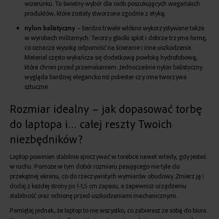
wizerunku. To świetny wybór dla osób poszukujących wegańskich
produktów, które zostały stworzone zgodnie z etyką;
nylon balistyczny
– bardzo trwałe włókno wykorzystywane także
w wyrobach militarnych. Tworzy gładki splot i dobrze trzyma formę,
co oznacza wysoką odporność na ścieranie i inne uszkodzenia.
Materiał często wykańcza się dodatkową powłoką hydrofobową,
która chroni przed przemakaniem. Jednocześnie nylon balistyczny
wygląda bardziej elegancko niż poliester czy inne tworzywa
sztuczne.
Rozmiar idealny – jak dopasować torbę
do laptopa i… całej reszty Twoich
niezbędników?
Laptop powinien stabilnie spoczywać w torebce nawet wtedy, gdy jesteś
w ruchu. Pomoże w tym dobór rozmiaru pasującego nie tyle do
przekątnej ekranu, co do rzeczywistych wymiarów obudowy. Zmierz ją i
dodaj z każdej strony po 1-1,5 cm zapasu, a zapewnisz urządzeniu
stabilność oraz ochronę przed uszkodzeniami mechanicznymi.
Pamiętaj jednak, że laptop to nie wszystko, co zabierasz ze sobą do biura.