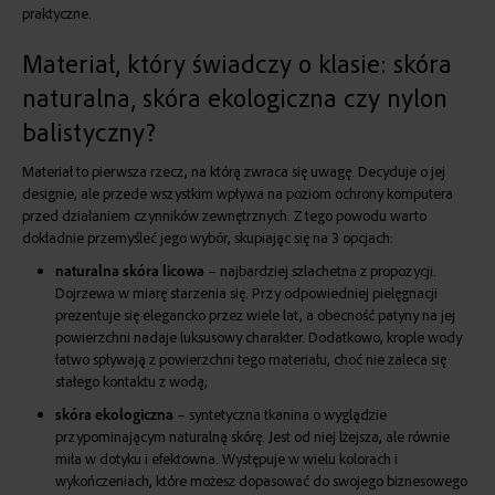
praktyczne.
Materiał, który świadczy o klasie: skóra
naturalna, skóra ekologiczna czy nylon
balistyczny?
Materiał to pierwsza rzecz, na którą zwraca się uwagę. Decyduje o jej
designie, ale przede wszystkim wpływa na poziom ochrony komputera
przed działaniem czynników zewnętrznych. Z tego powodu warto
dokładnie przemyśleć jego wybór, skupiając się na 3 opcjach:
naturalna
skóra licowa
– najbardziej szlachetna z propozycji.
Dojrzewa w miarę starzenia się. Przy odpowiedniej pielęgnacji
prezentuje się elegancko przez wiele lat, a obecność patyny na jej
powierzchni nadaje luksusowy charakter. Dodatkowo, krople wody
łatwo spływają z powierzchni tego materiału, choć nie zaleca się
stałego kontaktu z wodą;
skóra ekologiczna
– syntetyczna tkanina o wyglądzie
przypominającym naturalną skórę. Jest od niej lżejsza, ale równie
miła w dotyku i efektowna. Występuje w wielu kolorach i
wykończeniach, które możesz dopasować do swojego biznesowego