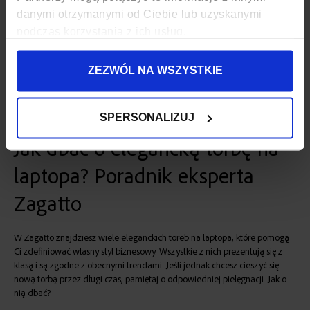
swobodny dostęp do środka, więc łatwo znajdziesz to, czego
danymi otrzymanymi od Ciebie lub uzyskanymi
potrzebujesz.
podczas korzystania z ich usług.
Torba na laptopa może być również unisex i wtedy warto przyjrzeć się np.
listonoszkom. Ich uniwersalna forma sprawdza się niezależnie od płci, a
ergonomiczny
pasek na ramię
gwarantuje wygodę podczas noszenia.
ZEZWÓL NA WSZYSTKIE
Ważne jest jeszcze jedno: przednia klapa utrudnia niepowołanym osobom
dostęp do zawartości bez zwrócenia Twojej uwagi. Docenisz to, jeśli
dojeżdżasz do biura transportem publicznym.
SPERSONALIZUJ
Jak dbać o elegancką torbę na
laptopa? Poradnik eksperta
Zagatto
W Zagatto znajdziesz wiele eleganckich toreb na laptopa, które pomogą
Ci zdefiniować własny styl biznesowy. Wszystkie z nich prezentują się z
klasą i są zgodne z obecnymi trendami. Jeśli jednak chcesz cieszyć się
nową torbą przez długi czas, pamiętaj o odpowiedniej pielęgnacji. Jak o
nią dbać?