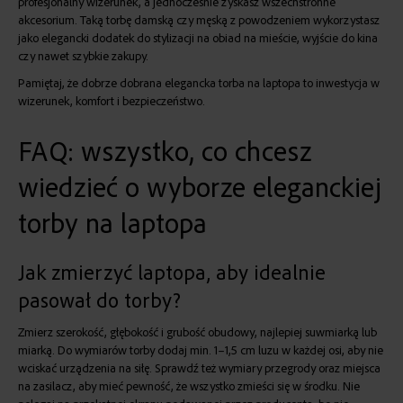
profesjonalny wizerunek, a jednocześnie zyskasz wszechstronne
akcesorium. Taką torbę damską czy męską z powodzeniem wykorzystasz
jako elegancki
dodatek do stylizacji
na obiad na mieście, wyjście do kina
czy nawet szybkie zakupy.
Pamiętaj, że dobrze dobrana elegancka torba na laptopa to inwestycja w
wizerunek, komfort i bezpieczeństwo.
FAQ: wszystko, co chcesz
wiedzieć o wyborze eleganckiej
torby na laptopa
Jak zmierzyć laptopa, aby idealnie
pasował do torby?
Zmierz szerokość, głębokość i grubość obudowy, najlepiej suwmiarką lub
miarką. Do wymiarów torby dodaj min. 1–1,5 cm luzu w każdej osi, aby nie
wciskać urządzenia na siłę. Sprawdź też wymiary przegrody oraz miejsca
na zasilacz, aby mieć pewność, że wszystko zmieści się w środku. Nie