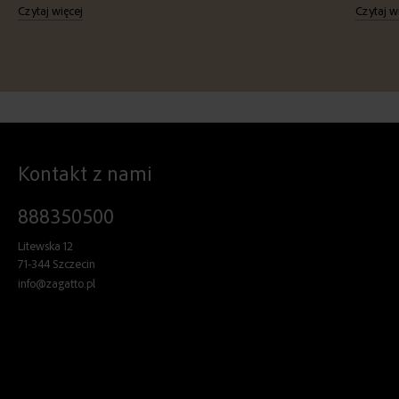
Czytaj więcej
Czytaj w
Kontakt z nami
888350500
Litewska 12
71-344 Szczecin
info@zagatto.pl