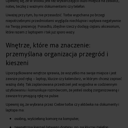
Upewnij się, że w środku jest też wystarczająco dużo miejsca na zasilacz,
notes, teczkę z ważnymi dokumentami czy telefon.
Uważaj przy tym, by nie przesadzić. Torba wypchana po brzegi
niepotrzebnymi przedmiotami wygląda niechlujnie i wpływa negatywnie
na Twoją prezencję. Ponadto, zbędne rzeczy dodają ciężaru akcesorium,
które razem z laptopem i tak już sporo waży.
Wnętrze, które ma znaczenie:
przemyślana organizacja przegród i
kieszeni
Uporządkowane wnętrze sprawia, że wszystko ma swoje miejsce i jest
zawsze pod ręką – laptop, klucze czy kalendarz, w którym chcesz zapisać
ważną datę. Tak zaplanowana przestrzeń jest wygodna w codziennym
użytkowaniu i komunikuje rozmówcom, że jesteś osobą zorganizowaną i
zawsze trzymającą rękę na pulsie.
Upewnij się, że wybrana przez Ciebie torba czy
aktówka na dokumenty i
laptopa
ma:
osobną, wyściełaną komorę na komputer;
zewnętrzną kieszeń łatwego dostępu, np. na klucze i telefon,