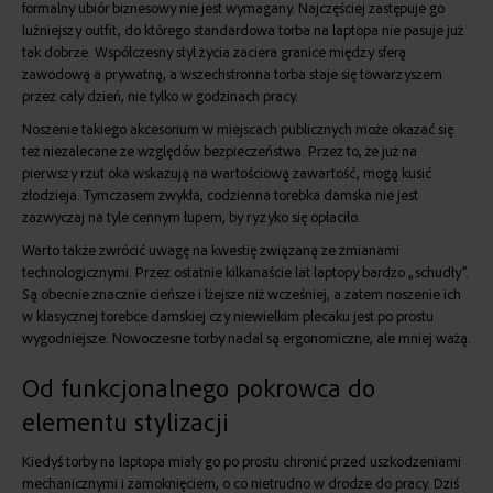
formalny ubiór biznesowy nie jest wymagany. Najczęściej zastępuje go
luźniejszy outfit, do którego standardowa torba na laptopa nie pasuje już
tak dobrze. Współczesny styl życia zaciera granice między sferą
zawodową a prywatną, a wszechstronna torba staje się towarzyszem
przez cały dzień, nie tylko w godzinach pracy.
Noszenie takiego akcesorium w miejscach publicznych może okazać się
też niezalecane ze względów bezpieczeństwa. Przez to, że już na
pierwszy rzut oka wskazują na wartościową zawartość, mogą kusić
złodzieja. Tymczasem zwykła, codzienna torebka damska nie jest
zazwyczaj na tyle cennym łupem, by ryzyko się opłaciło.
Warto także zwrócić uwagę na kwestię związaną ze zmianami
technologicznymi. Przez ostatnie kilkanaście lat laptopy bardzo „schudły”.
Są obecnie znacznie cieńsze i lżejsze niż wcześniej, a zatem noszenie ich
w klasycznej torebce damskiej czy niewielkim plecaku jest po prostu
wygodniejsze. Nowoczesne torby nadal są ergonomiczne, ale mniej ważą.
Od funkcjonalnego pokrowca do
elementu stylizacji
Kiedyś torby na laptopa miały go po prostu chronić przed uszkodzeniami
mechanicznymi i zamoknięciem, o co nietrudno w drodze do pracy. Dziś