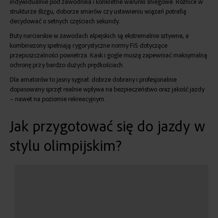
indywidualnie pod zawodnika i konkretne warunki śniegowe. Różnice w
strukturze ślizgu, doborze smarów czy ustawieniu wiązań potrafią
decydować o setnych częściach sekundy.
Buty narciarskie w zawodach alpejskich są ekstremalnie sztywne, a
kombinezony spełniają rygorystyczne normy FIS dotyczące
przepuszczalności powietrza. Kask i gogle muszą zapewniać maksymalną
ochronę przy bardzo dużych prędkościach.
Dla amatorów to jasny sygnał: dobrze dobrany i profesjonalnie
dopasowany sprzęt realnie wpływa na bezpieczeństwo oraz jakość jazdy
– nawet na poziomie rekreacyjnym.
Jak przygotować się do jazdy w
stylu olimpijskim?