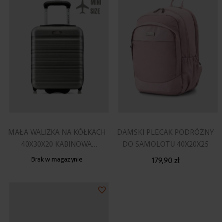
listy
lis
życzeń
ży
MAŁA WALIZKA NA KÓŁKACH
DAMSKI PLECAK PODRÓŻNY
40X30X20 KABINOWA
DO SAMOLOTU 40X20X25
SREBRNO-SZARA
Brak w magazynie
179,90 zł
Dodaj
do
listy
życzeń