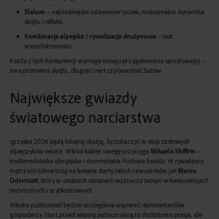
Slalom
– najciaśniejsze ustawienie tyczek, maksymalna dynamika
skrętu i refleks.
Kombinacja alpejska / rywalizacja drużynowa
– test
wszechstronności.
Każda z tych konkurencji wymaga innego przygotowania sprzętowego –
inne promienie skrętu, długości nart czy twardość butów.
Największe gwiazdy
światowego narciarstwa
Igrzyska 2026 będą kolejną okazją, by zobaczyć w akcji czołowych
alpejczyków świata. Wśród kobiet uwagę przyciąga
Mikaela Shiffrin
–
multimedalistka olimpijska i dominatorka Pucharu Świata. W rywalizacji
mężczyzn kibice liczą na kolejne starty takich zawodników jak
Marco
Odermatt
, który w ostatnich sezonach wyznacza tempo w konkurencjach
technicznych i szybkościowych.
Włoska publiczność będzie szczególnie wspierać reprezentantów
gospodarzy. Start przed własną publicznością to dodatkowa presja, ale