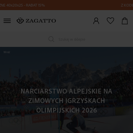
RABAT 15%
Z KODEM FLY15 - PLECA
Zaloguj
się
Szukaj w sklepie
Wróć
NARCIARSTWO ALPEJSKIE NA
ZIMOWYCH IGRZYSKACH
OLIMPIJSKICH 2026