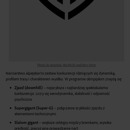
Plecak do samolotu 40x30x20 podróżny Rzym
Narciarstwo alpejskie to zestaw konkurencji różniących się dynamiką,
profilem trasy i charakterem wysiłku. W programie olimpijskim znajdą się:
Zjazd (downhill)
– najszybsza i najbardziej spektakularna
konkurencja. Liczy się aerodynamika, stabilność i odporność
psychiczna.
Supergigant (Super-G)
– połączenie szybkości zjazdu z
elementami technicznymi.
Slalom gigant
– większe odstępy między bramkami, wysoka
prędkość, precyzyjne prowadzenie nart.