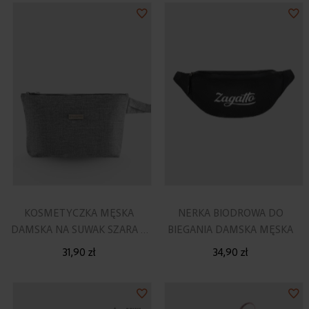
Dodaj
Do
do
do
listy
lis
życzeń
ży
KOSMETYCZKA MĘSKA
NERKA BIODROWA DO
DAMSKA NA SUWAK SZARA Z
BIEGANIA DAMSKA MĘSKA
UCHWYTEM
31,90 zł
34,90 zł
Dodaj
Do
do
do