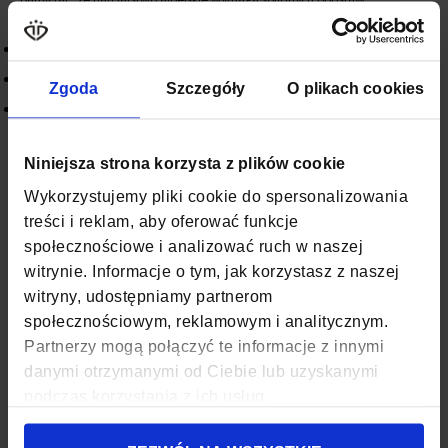
technicznych. Kluczowe elementy to:
Stabilna pozycja i praca na krawędzi.
Kontrola prędkości poprzez odpowiednią linię skrętu.
Zgoda
Szczegóły
O plikach cookies
Systematyczny trening – najlepiej pod okiem instruktora.
Równie ważny jest sprzęt dopasowany do poziomu zaawansowania.
Początkujący nie potrzebują nart o parametrach zawodniczych. Znacznie
Niniejsza strona korzysta z plików cookie
lepszym wyborem będą modele rekreacyjne, które wybaczają błędy i
Wykorzystujemy pliki cookie do spersonalizowania
ułatwiają naukę.
treści i reklam, aby oferować funkcje
Dlaczego igrzyska 2026 mogą
społecznościowe i analizować ruch w naszej
witrynie. Informacje o tym, jak korzystasz z naszej
zmienić rynek narciarski?
witryny, udostępniamy partnerom
społecznościowym, reklamowym i analitycznym.
Duże wydarzenia sportowe napędzają zainteresowanie dyscypliną. Po
Partnerzy mogą połączyć te informacje z innymi
igrzyskach rośnie sprzedaż nart, butów i akcesoriów, a stoki notują
danymi otrzymanymi od Ciebie lub uzyskanymi
większą frekwencję. Mediolan i Cortina 2026 mogą dodatkowo wzmocnić
podczas korzystania z ich usług.
modę na wyjazdy w Alpy.
Dla sklepów i producentów to moment intensywnych premier