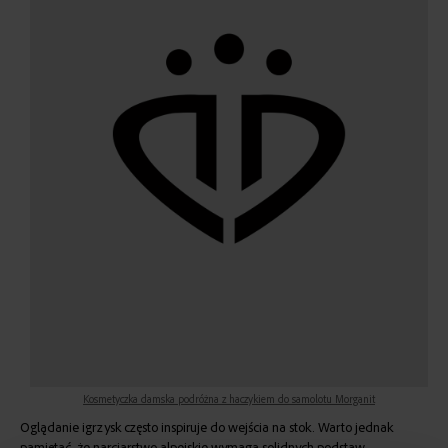
Kosmetyczka damska podróżna z haczykiem do samolotu Morganit
Oglądanie igrzysk często inspiruje do wejścia na stok. Warto jednak
pamiętać, że narciarstwo alpejskie wymaga solidnych podstaw