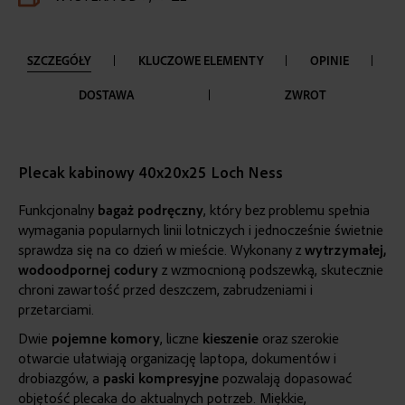
SZCZEGÓŁY
KLUCZOWE ELEMENTY
OPINIE
DOSTAWA
ZWROT
Plecak kabinowy 40x20x25 Loch Ness
Funkcjonalny
bagaż podręczny
, który bez problemu spełnia
wymagania popularnych linii lotniczych i jednocześnie świetnie
sprawdza się na co dzień w mieście. Wykonany z
wytrzymałej
,
wodoodpornej
codury
z wzmocnioną podszewką, skutecznie
chroni zawartość przed deszczem, zabrudzeniami i
przetarciami.
Dwie
pojemne
komory
, liczne
kieszenie
oraz szerokie
otwarcie ułatwiają organizację laptopa, dokumentów i
drobiazgów, a
paski kompresyjne
pozwalają dopasować
objętość plecaka do aktualnych potrzeb. Miękkie,