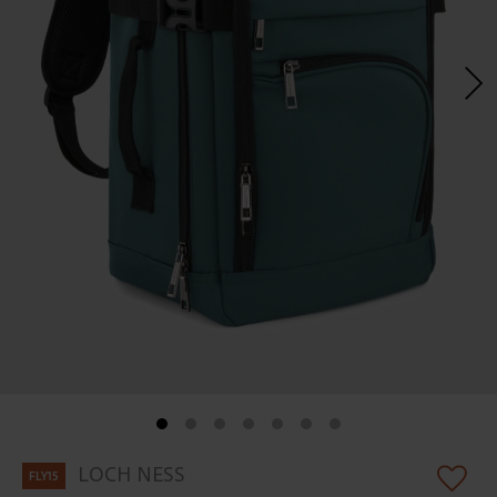
Skip
LOCH NESS
FLY15
to