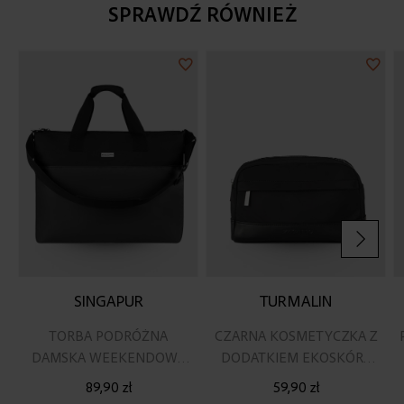
SPRAWDŹ RÓWNIEŻ
Dodaj
Doda
do
do
listy
listy
życzeń
życz
SINGAPUR
TURMALIN
TORBA PODRÓŻNA
CZARNA KOSMETYCZKA Z
DAMSKA WEEKENDOWA
DODATKIEM EKOSKÓRY
ELEGANCKA CZARNA
PODRÓŻNA
89,90 zł
59,90 zł