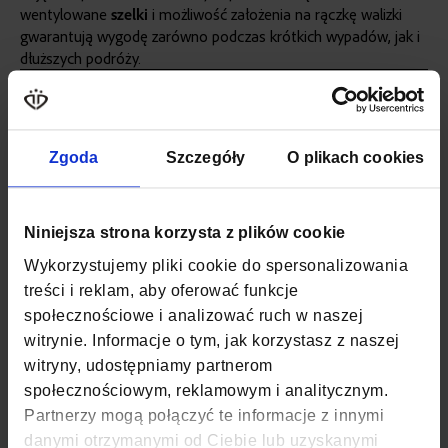
wentylowane
szelki
i możliwość założenia na rączkę walizki
gwarantują wygodę zarówno podczas krótkich wypadów, jak i
dłuższych podróży.
Więcej
SKU
ZG1041
informacji
KOLOR
TURKUSOWY
Zgoda
Szczegóły
O plikach cookies
MATERIAŁ
POLIESTER
SZEROKOŚĆ
25 CM
Niniejsza strona korzysta z plików cookie
Wykorzystujemy pliki cookie do spersonalizowania
GŁĘBOKOŚĆ
20 CM
treści i reklam, aby oferować funkcje
społecznościowe i analizować ruch w naszej
WYSOKOŚĆ
40 CM
witrynie. Informacje o tym, jak korzystasz z naszej
ZAPIĘCIE
SUWAK
witryny, udostępniamy partnerom
społecznościowym, reklamowym i analitycznym.
KOD EAN
5907127693601
Partnerzy mogą połączyć te informacje z innymi
danymi otrzymanymi od Ciebie lub uzyskanymi