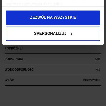
ILOŚĆ KOMÓR
2
podczas korzystania z ich usług.
ILOŚĆ KIESZENI
6
ZEZWÓL NA WSZYSTKIE
MIEŚCI FORMAT A4
TAK
MIEŚCI LAPTOPA
TAK
SPERSONALIZUJ
MOCOWANIE DO WALIZKI
TAK
PODRÓŻNEJ
PODSZEWKA
TAK
WODOODPORNOŚĆ
NIE
WZÓR
BEZ WZORU