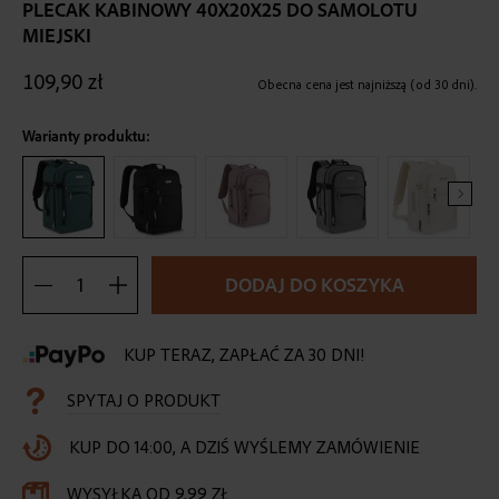
the
PLECAK KABINOWY 40X20X25 DO SAMOLOTU
beginning
MIEJSKI
of
the
109,90 zł
Obecna cena jest najniższą (od 30 dni).
images
gallery
Warianty produktu:
DODAJ DO KOSZYKA
KUP TERAZ, ZAPŁAĆ ZA 30 DNI!
SPYTAJ O PRODUKT
KUP DO 14:00, A DZIŚ WYŚLEMY ZAMÓWIENIE
WYSYŁKA OD 9,99 ZŁ