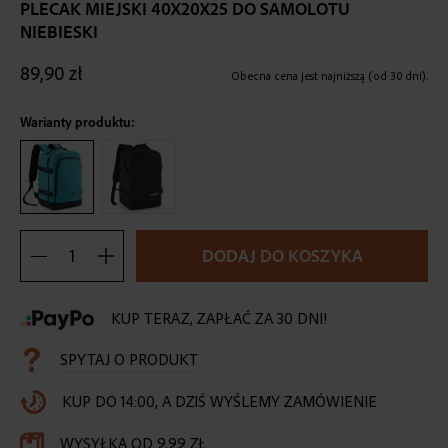
the
PLECAK MIEJSKI 40X20X25 DO SAMOLOTU
beginning
NIEBIESKI
of
the
89,90 zł
Obecna cena jest najniższą (od 30 dni).
images
gallery
Warianty produktu:
DODAJ DO KOSZYKA
KUP TERAZ, ZAPŁAĆ ZA 30 DNI!
SPYTAJ O PRODUKT
KUP DO 14:00, A DZIŚ WYŚLEMY ZAMÓWIENIE
WYSYŁKA OD 9,99 ZŁ