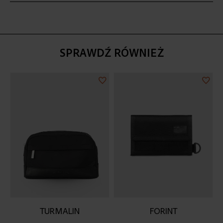
SPRAWDŹ RÓWNIEŻ
Dodaj
Doda
do
do
listy
listy
życzeń
życz
TURMALIN
FORINT