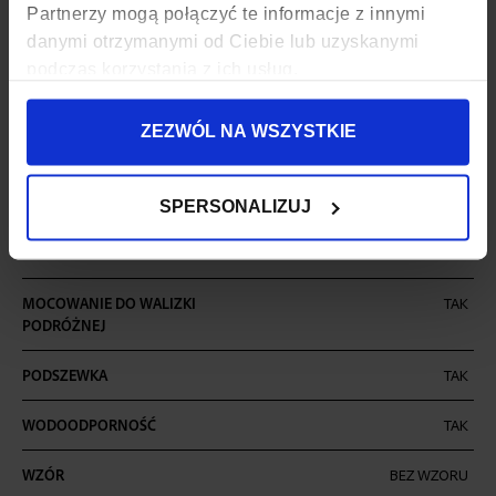
ZAPIĘCIE
SUWAK
Partnerzy mogą połączyć te informacje z innymi
danymi otrzymanymi od Ciebie lub uzyskanymi
KOD EAN
5903689739481
podczas korzystania z ich usług.
ILOŚĆ KOMÓR
1
ZEZWÓL NA WSZYSTKIE
ILOŚĆ KIESZENI
3
MIEŚCI FORMAT A4
TAK
SPERSONALIZUJ
MIEŚCI LAPTOPA
TAK
MOCOWANIE DO WALIZKI
TAK
PODRÓŻNEJ
PODSZEWKA
TAK
WODOODPORNOŚĆ
TAK
WZÓR
BEZ WZORU