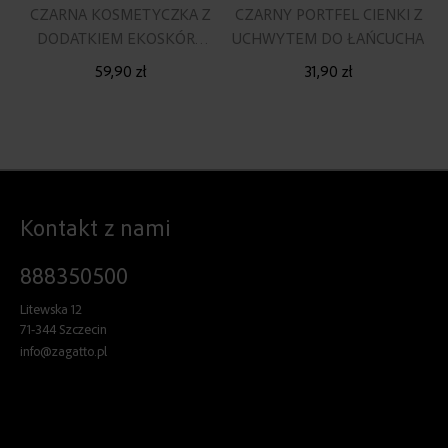
CZARNA KOSMETYCZKA Z
CZARNY PORTFEL CIENKI Z
DODATKIEM EKOSKÓRY
UCHWYTEM DO ŁAŃCUCHA
PODRÓŻNA
59,90 zł
31,90 zł
Kontakt z nami
888350500
Litewska 12
71-344 Szczecin
info@zagatto.pl