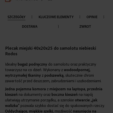
SZCZEGÓŁY
KLUCZOWE ELEMENTY
OPINIE
DOSTAWA
ZWROT
Plecak miejski 40x20x25 do samolotu niebieski
Rodos
Idealny
bagaż podręczny
do samolotu oraz praktyczny
towarzysz na co dzień. Wykonany z
wodoodpornej
,
wytrzymałej
tkaniny
z
podszewką
, skutecznie chroni
zawartość przed deszczem, zabrudzeniami i uszkodzeniami.
Jedna
pojemna
komora
z
miejscem na laptopa
,
przednia
kieszeń
na dokumenty oraz
boczna
kieszeń
na napój
ułatwiają utrzymanie porządku, a szerokie
otwarcie „jak
walizka”
pozwala szybko dostać się do spakowanych rzeczy.
Oddychające
,
miękkie
szelki
, możliwość
nasunięcia na