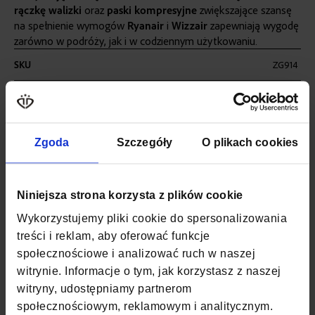
rączkę walizki
oraz
paski kompresyjne
zwiększające szansę
na spełnienie wymogów
Ryanair
i
Wizzair
zapewniają wygodę
zarówno w podróży, jak i w codziennym użytkowaniu.
Więcej
SKU
ZG914
informacji
WAGA
0,47 KG
POJEMNOŚĆ
20
Zgoda
Szczegóły
O plikach cookies
KOLOR
TURKUSOWY
MATERIAŁ
CODURA
Niniejsza strona korzysta z plików cookie
Wykorzystujemy pliki cookie do spersonalizowania
SZEROKOŚĆ
25 CM
treści i reklam, aby oferować funkcje
społecznościowe i analizować ruch w naszej
GŁĘBOKOŚĆ
20 CM
witrynie. Informacje o tym, jak korzystasz z naszej
WYSOKOŚĆ
40 CM
witryny, udostępniamy partnerom
społecznościowym, reklamowym i analitycznym.