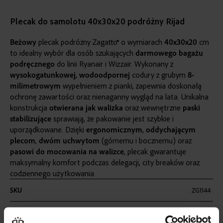
Plecak do samolotu 40x30x20 podróżny Rijad
Beżowy
plecak podróżny Zagatto® o wymiarach
40x30x20
cm
to idealny wybór dla osób szukających
darmowego bagażu
podręcznego
do linii Ryanair i Wizzair. Wykonany z
wysokogatunkowej
,
wodoodpornej
codury z grubym
8-
milimetrowym
wypełnieniem z pianki, zapewnia doskonałą
ochronę zawartości oraz nienaganny wygląd na lata. Unikalna
konstrukcja
otwierana jak walizka
oraz wewnętrzne
paski
stabilizujące
sprawiają, że pakowanie jest szybkie i
uporządkowane. Dzięki
ergonomicznym
,
oddychającym
plecom
,
dwóm
uchwytom
(górnemu i bocznemu) oraz
pasowi do mocowania na walizce
, plecak gwarantuje
maksymalny komfort podczas delegacji, city breaków oraz
codziennego użytkowania.
Więcej
SKU
ZG1144
informacji
WAGA
0,54 KG