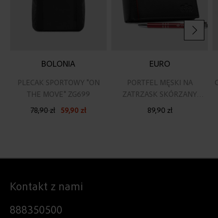
BOLONIA
EURO
PLECAK SPORTOWY "ON
PORTFEL MĘSKI NA
THE MOVE" ZG699
ZATRZASK SKÓRZANY
POZIOMY RFID SECURE
78,90 zł
59,90 zł
89,90 zł
Kontakt z nami
888350500