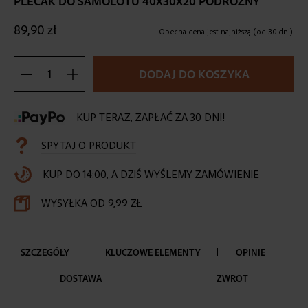
PLECAK DO SAMOLOTU 40X30X20 PODRÓŻNY
the
beginning
89,90 zł
of
Obecna cena jest najniższą (od 30 dni).
the
images
DODAJ DO KOSZYKA
gallery
KUP TERAZ, ZAPŁAĆ ZA 30 DNI!
SPYTAJ O PRODUKT
KUP DO 14:00, A DZIŚ WYŚLEMY ZAMÓWIENIE
WYSYŁKA OD 9,99 ZŁ
SZCZEGÓŁY
KLUCZOWE ELEMENTY
OPINIE
DOSTAWA
ZWROT