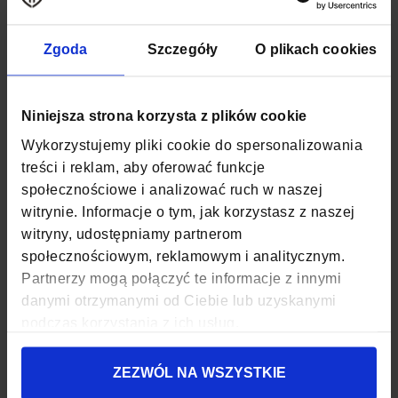
KOLOR
WIELOKOLOROWY
Zgoda
Szczegóły
O plikach cookies
MATERIAŁ
POLIESTER, NYLON
SZEROKOŚĆ
30 CM
Niniejsza strona korzysta z plików cookie
GŁĘBOKOŚĆ
20 CM
Wykorzystujemy pliki cookie do spersonalizowania
treści i reklam, aby oferować funkcje
WYSOKOŚĆ
40 CM
społecznościowe i analizować ruch w naszej
witrynie. Informacje o tym, jak korzystasz z naszej
ZAPIĘCIE
SUWAK
witryny, udostępniamy partnerom
społecznościowym, reklamowym i analitycznym.
KOD EAN
5907127695629
Partnerzy mogą połączyć te informacje z innymi
ILOŚĆ KOMÓR
1
danymi otrzymanymi od Ciebie lub uzyskanymi
podczas korzystania z ich usług.
MIEŚCI LAPTOPA
TAK
ZEZWÓL NA WSZYSTKIE
MOCOWANIE DO WALIZKI
TAK