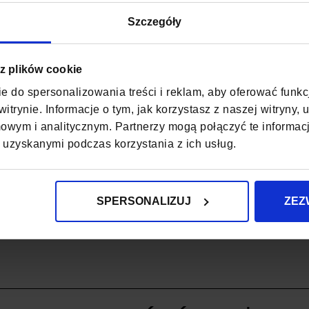
Szczegóły
MATERIAŁ
ZAPIĘCIE
 z plików cookie
KOD EAN
e do spersonalizowania treści i reklam, aby oferować funk
itrynie. Informacje o tym, jak korzystasz z naszej witryny
MIEŚCI FORMAT A
wym i analitycznym. Partnerzy mogą połączyć te informac
 uzyskanymi podczas korzystania z ich usług.
MIEŚCI SEGREGA
WODOODPORNO
SPERSONALIZUJ
ZEZ