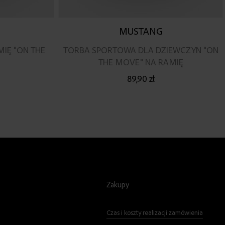
MUSTANG
IĘ "ON THE
TORBA SPORTOWA DLA DZIEWCZYN "ON
THE MOVE" NA RAMIĘ
89,90 zł
Zakupy
Czas i koszty realizacji zamówienia