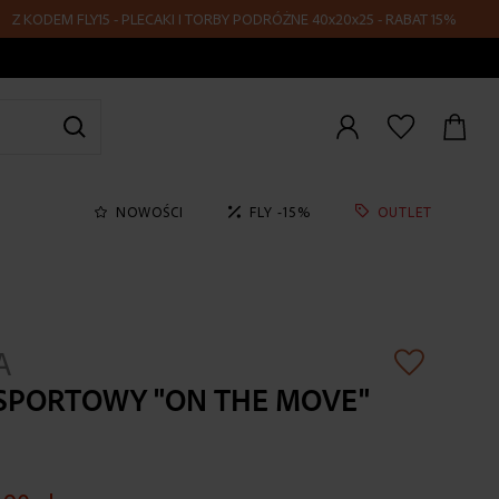
DEM FLY15 - PLECAKI I TORBY PODRÓŻNE 40x20x25 - RABAT 15%
Zaloguj
się
NOWOŚCI
FLY -15%
OUTLET
A
SPORTOWY "ON THE MOVE"