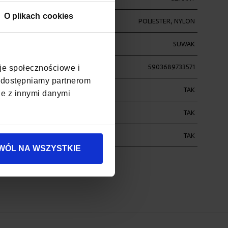
O plikach cookies
POLIESTER, NYLON
SUWAK
5903689733571
cje społecznościowe i
, udostępniamy partnerom
4
TAK
je z innymi danymi
TOR
TAK
ŚĆ
TAK
WÓL NA WSZYSTKIE