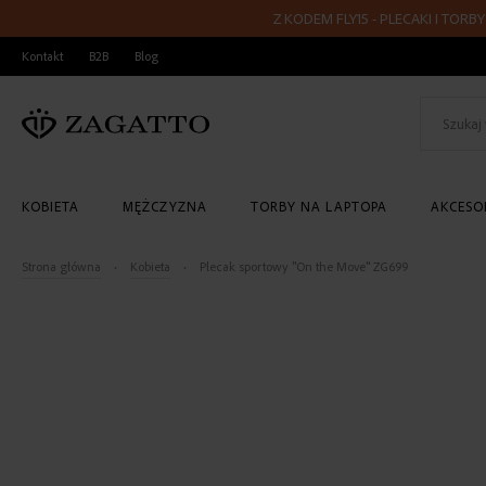
Z KODEM FLY15 - PLECAKI I TORBY PODR
PRZEJDŹ
Kontakt
B2B
Blog
DO
TREŚCI
KOBIETA
MĘŻCZYZNA
TORBY NA LAPTOPA
AKCESOR
Strona główna
Kobieta
Plecak sportowy "On the Move" ZG699
Skip
to
the
end
of
the
images
gallery