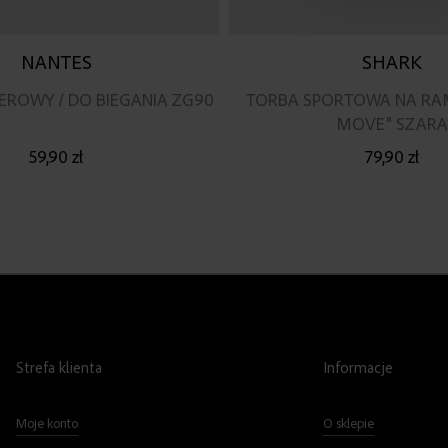
NANTES
SHARK
EROWY / DO BIEGANIA ZG90
TORBA SPORTOWA NA RAM
MOVE" SZARA
59,90 zł
79,90 zł
Strefa klienta
Informacje
Moje konto
O sklepie