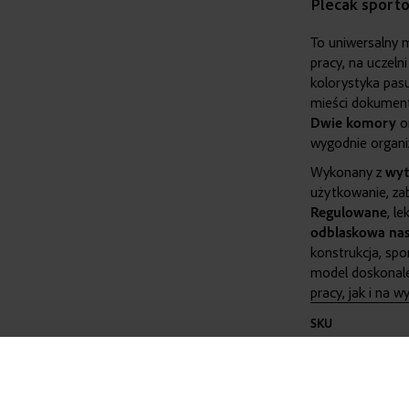
Plecak sport
To uniwersalny 
pracy, na uczeln
kolorystyka pasuj
mieści dokumen
Dwie
komory
o
wygodnie organ
Wykonany z
wyt
użytkowanie, za
Regulowane
, l
odblaskowa na
konstrukcja, spo
model doskonale
pracy, jak i na
Więcej
SKU
informacji
WAGA
KOLOR