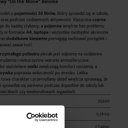
owy "On the Move" Bolonia
model o
pojemności
26 litrów
, który sprawdzi się w szkole,
i oraz podczas codziennych aktywności. Klasyczna
czarna
e do każdej stylizacji, a
pojemne
wnętrze bez problemu
ty w formacie
A4
,
laptopa
i wszystkie niezbędne akcesoria.
raz
dodatkowe
kieszenie
pomagają zachować porządek i
izować zawartość.
rzymałego
poliestru
plecak jest odporny na codzienne
brudzenia i niekorzystne warunki atmosferyczne.
ekko wyściełane
szelki
zwiększają komfort noszenia, a
szywka
poprawia widoczność po zmroku. Lekka
rtowy charakter i przemyślany układ wnętrza sprawiają, że
 sprawdza się zarówno podczas dojazdów do szkoły lub
 wycieczkach czy weekendowych wyjazdach.
ZG699
0,39 KG
CZARNY