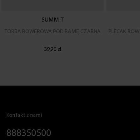
SUMMIT
TORBA ROWEROWA POD RAMĘ CZARNA
PLECAK ROW
39,90 zł
Kontakt z nami
888350500