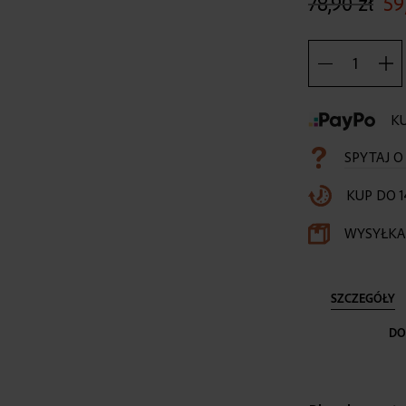
78,90 zł
59
KU
SPYTAJ 
KUP DO 1
WYSYŁKA 
SZCZEGÓŁY
DO