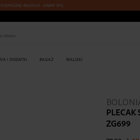
ÓŻNE 40x20x25 - RABAT 15%
Z KO
Szukaj
w
sklepie
IA I DODATKI
BAGAŻ
WALIZKI
BOLONI
PLECAK 
ZG699