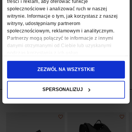
treści i reklam, aby oferować funkcje
społecznościowe i analizować ruch w naszej
ILOŚĆ KOMÓR
1
witrynie. Informacje o tym, jak korzystasz z naszej
witryny, udostępniamy partnerom
ILOŚĆ KIESZENI
1
społecznościowym, reklamowym i analitycznym.
PASEK
TAK
Partnerzy mogą połączyć te informacje z innymi
danymi otrzymanymi od Ciebie lub uzyskanymi
WODOODPORNOŚĆ
TAK
podczas korzystania z ich usług.
MIEJSCE MOCOWANIA
NA BAGAŻNIKU
ZEZWÓL NA WSZYSTKIE
SPERSONALIZUJ
SPRAWDŹ RÓWNIEŻ
Dodaj
Doda
do
do
listy
listy