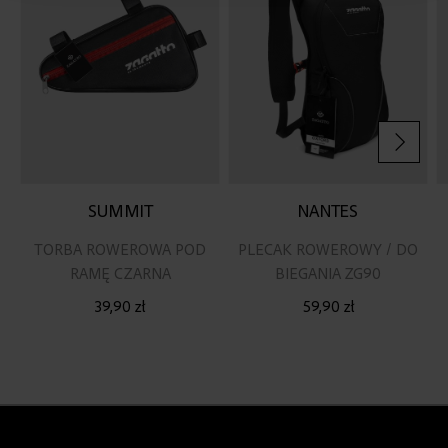
życzeń
życz
SUMMIT
NANTES
TORBA ROWEROWA POD
PLECAK ROWEROWY / DO
RAMĘ CZARNA
BIEGANIA ZG90
39,90 zł
59,90 zł