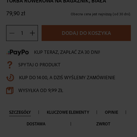
TORBA ROWEROWA NA BAGAŻNIK, BIAŁA
the
beginning
79,90 zł
of
Obecna cena jest najniższą (od 30 dni).
the
images
DODAJ DO KOSZYKA
gallery
KUP TERAZ, ZAPŁAĆ ZA 30 DNI!
SPYTAJ O PRODUKT
KUP DO 14:00, A DZIŚ WYŚLEMY ZAMÓWIENIE
WYSYŁKA OD 9,99 ZŁ
SZCZEGÓŁY
KLUCZOWE ELEMENTY
OPINIE
DOSTAWA
ZWROT