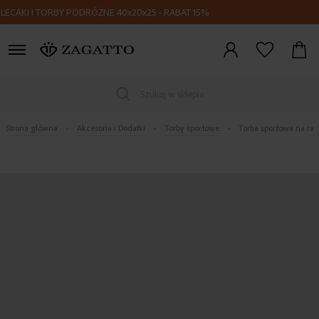
KI I TORBY PODRÓŻNE 40x20x25 - RABAT 15%
Zaloguj
się
Szukaj w sklepie
Strona główna
Akcesoria i Dodatki
Torby sportowe
Torba sportowa na ram
Skip
to
the
end
of
the
images
gallery