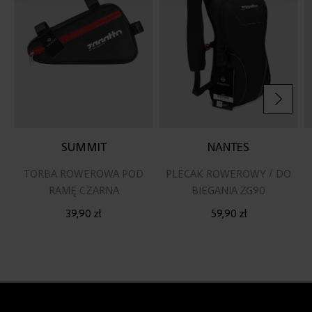
życzeń
życz
SUMMIT
NANTES
TORBA ROWEROWA POD
PLECAK ROWEROWY / DO
RAMĘ CZARNA
BIEGANIA ZG90
39,90 zł
59,90 zł