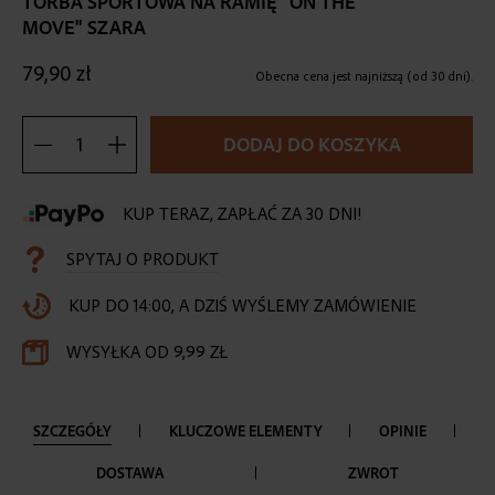
TORBA SPORTOWA NA RAMIĘ "ON THE
the
MOVE" SZARA
beginning
of
79,90 zł
the
Obecna cena jest najniższą (od 30 dni).
images
gallery
DODAJ DO KOSZYKA
KUP TERAZ, ZAPŁAĆ ZA 30 DNI!
SPYTAJ O PRODUKT
KUP DO 14:00, A DZIŚ WYŚLEMY ZAMÓWIENIE
WYSYŁKA OD 9,99 ZŁ
SZCZEGÓŁY
KLUCZOWE ELEMENTY
OPINIE
DOSTAWA
ZWROT