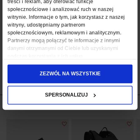
treści i reklam, aby oferować funkcje
społecznościowe i analizować ruch w naszej
MATERIAŁ
POLIESTER, NYLON
witrynie. Informacje o tym, jak korzystasz z naszej
witryny, udostępniamy partnerom
ZAPIĘCIE
SUWAK
społecznościowym, reklamowym i analitycznym.
KOD EAN
5903689733601
Partnerzy mogą połączyć te informacje z innymi
danymi otrzymanymi od Ciebie lub uzyskanymi
ILOŚĆ KOMÓR
1
podczas korzystania z ich usług.
WODOODPORNOŚĆ
TAK
ZEZWÓL NA WSZYSTKIE
SPERSONALIZUJ
SPRAWDŹ RÓWNIEŻ
Dodaj
Doda
do
do
listy
listy