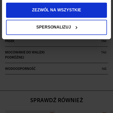
ILOŚĆ KOMÓR
2
ZEZWÓL NA WSZYSTKIE
ILOŚĆ KIESZENI
8
SPERSONALIZUJ
MIEŚCI FORMAT A4
TAK
PASEK
TAK
MOCOWANIE DO WALIZKI
TAK
PODRÓŻNEJ
WODOODPORNOŚĆ
NIE
SPRAWDŹ RÓWNIEŻ