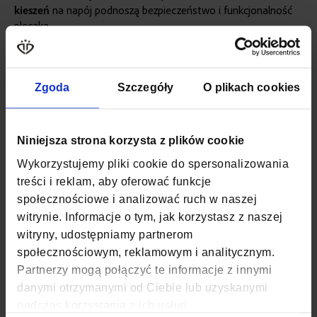
kieszeń
na napój podnoszą bezpieczeństwo i funkcjonalność
plecaka.
Więcej
SKU
ZG1035
informacji
WAGA
0,15 KG
Zgoda
Szczegóły
O plikach cookies
KOLOR
SZARY
Niniejsza strona korzysta z plików cookie
MATERIAŁ
POLIESTER, NYLON
Wykorzystujemy pliki cookie do spersonalizowania
SZEROKOŚĆ
25 CM
treści i reklam, aby oferować funkcje
społecznościowe i analizować ruch w naszej
GŁĘBOKOŚĆ
20 CM
witrynie. Informacje o tym, jak korzystasz z naszej
witryny, udostępniamy partnerom
WYSOKOŚĆ
40 CM
społecznościowym, reklamowym i analitycznym.
Partnerzy mogą połączyć te informacje z innymi
ZAPIĘCIE
SUWAK
danymi otrzymanymi od Ciebie lub uzyskanymi
KOD EAN
5907127693540
podczas korzystania z ich usług.