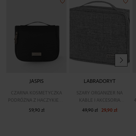
Dodaj
Doda
do
do
listy
listy
życzeń
życz
JASPIS
LABRADORYT
CZARNA KOSMETYCZKA
SZARY ORGANIZER NA
PODRÓŻNA Z HACZYKIEM I
KABLE I AKCESORIA
LUSTERKIEM
ELEKTRONICZNE ZG733
59,90 zł
49,90 zł
29,90 zł