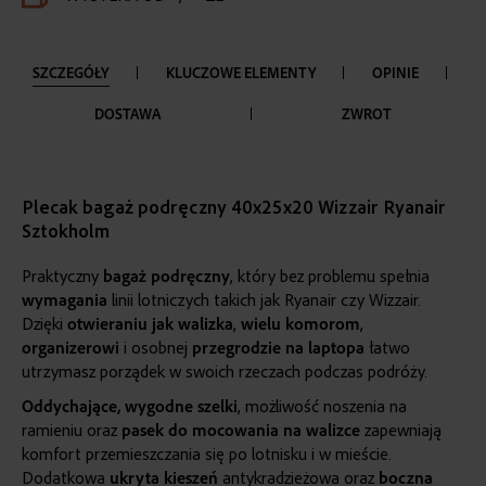
SZCZEGÓŁY
KLUCZOWE ELEMENTY
OPINIE
DOSTAWA
ZWROT
Plecak bagaż podręczny 40x25x20 Wizzair Ryanair
Sztokholm
Praktyczny
bagaż podręczny
, który bez problemu spełnia
wymagania
linii lotniczych takich jak Ryanair czy Wizzair.
Dzięki
otwieraniu jak walizka
,
wielu
komorom
,
organizerowi
i osobnej
przegrodzie
na laptopa
łatwo
utrzymasz porządek w swoich rzeczach podczas podróży.
Oddychające, wygodne
szelki
, możliwość noszenia na
ramieniu oraz
pasek do mocowania na walizce
zapewniają
komfort przemieszczania się po lotnisku i w mieście.
Dodatkowa
ukryta
kieszeń
antykradzieżowa oraz
boczna