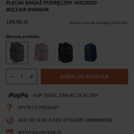
the
PLECAK BAGAŻ PODRĘCZNY 40X25X20
beginning
WIZZAIR RYANAIR
of
the
149,90 zł
Obecna cena jest najniższą (od 30 dni).
images
gallery
Warianty produktu:
DODAJ DO KOSZYKA
KUP TERAZ, ZAPŁAĆ ZA 30 DNI!
SPYTAJ O PRODUKT
KUP DO 14:00, A DZIŚ WYŚLEMY ZAMÓWIENIE
WYSYŁKA OD 9,99 ZŁ