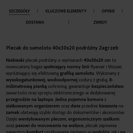
SZCZEGÓŁY
KLUCZOWE ELEMENTY
OPINIE
DOSTAWA
ZWROT
Plecak do samolotu 40x30x20 podróżny Zagrzeb
Niebieski
plecak podróżny o wymiarach
40x30x20 cm
to
nowoczesny bagaż
spełniający normy linii
Ryanair i Wizzair,
wyróżniający się efektowną
grafiką samolotu
. Wykonany z
wysokogatunkowej
,
wodoodpornej
codury z grubą,
8-
milimetrową pianką
ochronną, gwarantuje
bezpieczeństwo
zawartości oraz sprzętu elektronicznego w dedykowanej
przegrodzie
na laptopa
.
Jedna
pojemna
komora
z
siatkowanym
organizerem
oraz
dwie
przednie
kieszenie
na
zamek
ułatwiają szybki dostęp do dokumentów i akcesoriów.
Dzięki
wentylowanym plecom
,
ergonomicznym
szelkom
oraz
pasowi do mocowania na walizce
, plecak zapewnia
najwyższy
komfort
użytkowania zarówno w
podróży
, jak i
na