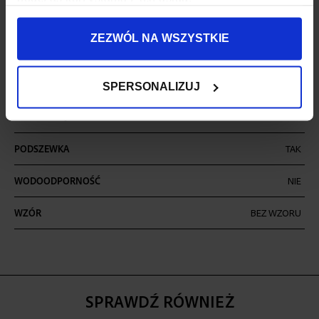
ILOŚĆ KOMÓR
1
ZEZWÓL NA WSZYSTKIE
ILOŚĆ KIESZENI
4
MIEŚCI LAPTOPA
TAK
SPERSONALIZUJ
MOCOWANIE DO WALIZKI
TAK
PODRÓŻNEJ
PODSZEWKA
TAK
WODOODPORNOŚĆ
NIE
WZÓR
BEZ WZORU
SPRAWDŹ RÓWNIEŻ