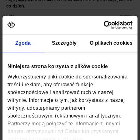
co dzień
.
Więcej
SKU
ZG1096
informacji
WAGA
0,5 KG
Zgoda
Szczegóły
O plikach cookies
KOLOR
NIEBIESKI
MATERIAŁ
POLIESTER, NYLON
Niniejsza strona korzysta z plików cookie
SZEROKOŚĆ
30 CM
Wykorzystujemy pliki cookie do spersonalizowania
treści i reklam, aby oferować funkcje
GŁĘBOKOŚĆ
20 CM
społecznościowe i analizować ruch w naszej
witrynie. Informacje o tym, jak korzystasz z naszej
WYSOKOŚĆ
40 CM
witryny, udostępniamy partnerom
ZAPIĘCIE
SUWAK
społecznościowym, reklamowym i analitycznym.
Partnerzy mogą połączyć te informacje z innymi
KOD EAN
5907127694752
danymi otrzymanymi od Ciebie lub uzyskanymi
podczas korzystania z ich usług.