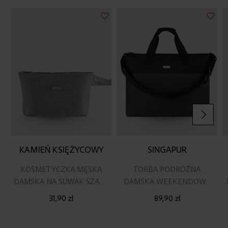
Dodaj
Doda
do
do
listy
listy
życzeń
życz
KAMIEŃ KSIĘŻYCOWY
SINGAPUR
KOSMETYCZKA MĘSKA
TORBA PODRÓŻNA
DAMSKA NA SUWAK SZARA
DAMSKA WEEKENDOWA
Z UCHWYTEM
ELEGANCKA CZARNA
31,90 zł
89,90 zł