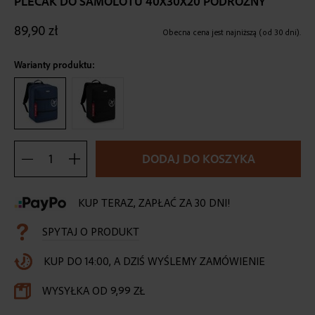
PLECAK DO SAMOLOTU 40X30X20 PODRÓŻNY
the
beginning
89,90 zł
of
Obecna cena jest najniższą (od 30 dni).
the
images
Warianty produktu:
gallery
DODAJ DO KOSZYKA
KUP TERAZ, ZAPŁAĆ ZA 30 DNI!
SPYTAJ O PRODUKT
KUP DO 14:00, A DZIŚ WYŚLEMY ZAMÓWIENIE
WYSYŁKA OD 9,99 ZŁ