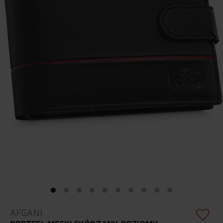
Skip
AFGANI
to