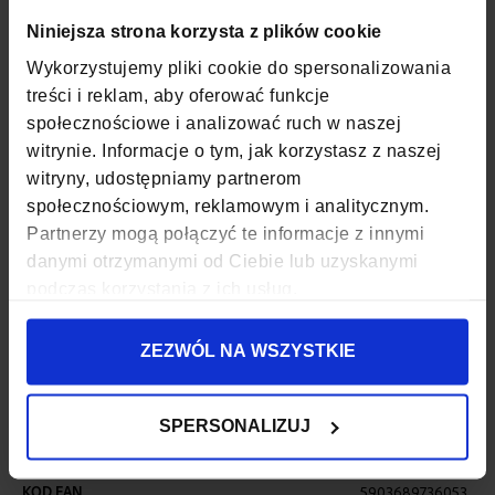
Więcej
SKU
ZG-N992L-F5
informacji
Niniejsza strona korzysta z plików cookie
Wykorzystujemy pliki cookie do spersonalizowania
WAGA
0,16 KG
treści i reklam, aby oferować funkcje
KOLOR
CZARNY
społecznościowe i analizować ruch w naszej
witrynie. Informacje o tym, jak korzystasz z naszej
MATERIAŁ
SKÓRA NATURALNA
witryny, udostępniamy partnerom
LICOWA
społecznościowym, reklamowym i analitycznym.
Partnerzy mogą połączyć te informacje z innymi
SZEROKOŚĆ
12,7 CM
danymi otrzymanymi od Ciebie lub uzyskanymi
podczas korzystania z ich usług.
GŁĘBOKOŚĆ
3 CM
WYSOKOŚĆ
9,5 CM
ZEZWÓL NA WSZYSTKIE
PUDEŁKO
TAK
SPERSONALIZUJ
ZAPIĘCIE
ZATRZASK
KOD EAN
5903689736053