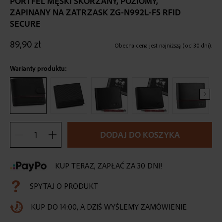
PORTFEL MĘSKI SKÓRZANY, POZIOMY,
the
ZAPINANY NA ZATRZASK ZG-N992L-F5 RFID
beginning
SECURE
of
the
89,90 zł
images
Obecna cena jest najniższą (od 30 dni).
gallery
Warianty produktu:
DODAJ DO KOSZYKA
KUP TERAZ, ZAPŁAĆ ZA 30 DNI!
SPYTAJ O PRODUKT
KUP DO 14:00, A DZIŚ WYŚLEMY ZAMÓWIENIE