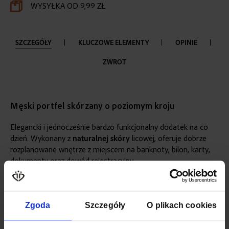
WYSYŁKA OD 9,99 ZŁ
SZCZEGÓŁY
KLUCZOWE ELEMENTY
OPINIE
ZWROT
Męski portfel skórzany o poziomym kroju
Elegancki i jednocześnie bardzo funkcjonalny dodatek na co
dzień. Wykonany z
naturalnej skóry
licowej, oferuje dobrze
rozplanowane wnętrze z miejscem na banknoty, bilon, karty,
dokumenty oraz dowód rejestracyjny.
Zintegrowana ochrona RFID zabezpiecza karty przed
nieautoryzowanym skanowaniem, dbając o bezpieczeństwo
Twoich danych. Klasyczny
czarny
kolor i pudełko prezentowe
Zgoda
Szczegóły
O plikach cookies
sprawiają, że portfel doskonale sprawdzi się również jako
gustowny prezent.